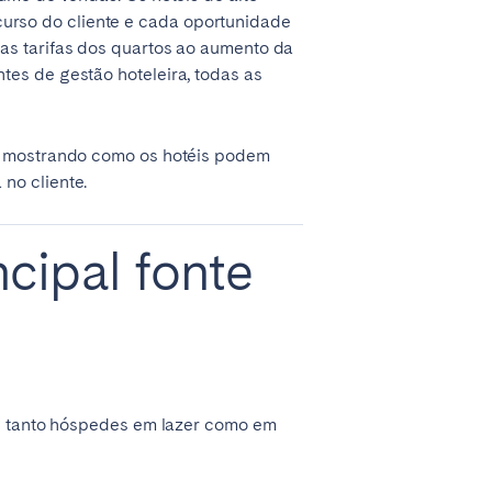
urso do cliente e cada oportunidade
La Palma
as tarifas dos quartos ao aumento da
es de gestão hoteleira, todas as
a, mostrando como os hotéis podem
Zug
no cliente.
ncipal fonte
ui tanto hóspedes em lazer como em
London