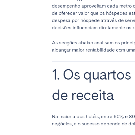
desempenho aproveitam cada metro qu
El Hierro
Fuer
de oferecer valor que os hóspedes es
Lanzarote
Tene
despesa por hóspede através de servi
decisões influenciam diretamente os r
SWITZERLAND
As secções abaixo analisam os princi
Basel
Bern
alcançar maior rentabilidade com uma
Zürich
1. Os quartos
UNITED ARAB EMIRATES
de receita
Dubai
UNITED KINGDOM
Na maioria dos hotéis, entre 60% e 80
ENGLAND
negócios, e o sucesso depende de dois
Bath
Birm