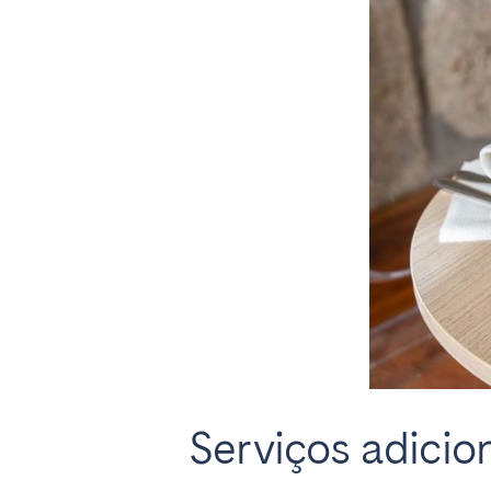
AÇORES
Ponta Delgada
Ir para a página global
Serviços adicio