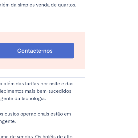
 além da simples venda de quartos.
Madrid
Valencia
além das tarifas por noite e das
belecimentos mais bem-sucedidos
gente da tecnologia.
Huelva
 os custos operacionais estão em
ngente.
ume de vendas. Os hotéis de alto