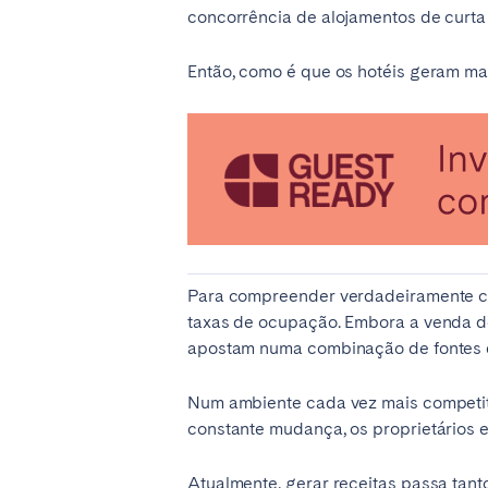
concorrência de alojamentos de curta
Então, como é que os hotéis geram mai
SAUDI ARABIA
Riyadh
SPAIN
Alicante
Barc
Mallorca
Marb
Para compreender verdadeiramente com
Zaragoza
taxas de ocupação. Embora a venda de
apostam numa combinação de fontes de
ANDALUSIA
Almería
Cádi
Num ambiente cada vez mais competitiv
Málaga
Sevil
constante mudança, os proprietários
CANARY ISLANDS
Atualmente, gerar receitas passa tant