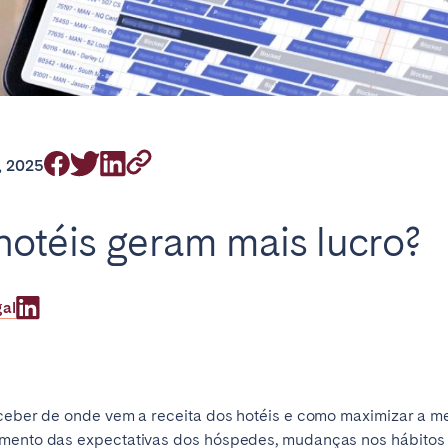
on.
, 2025
Basque Country &
chon Bay
Bordeaux
Landes
otéis geram mais lucro?
n
La Baule
Lille
inique
Montpellier
Nantes
gal
ers
Réunion
Strasbourg
rceber de onde vem a receita dos hotéis e como maximizar a m
umento das expectativas dos hóspedes, mudanças nos hábitos