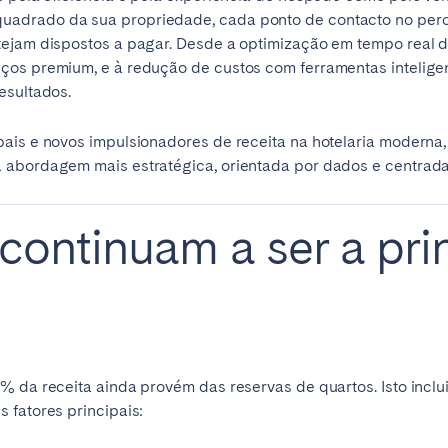
adrado da sua propriedade, cada ponto de contacto no perc
teventura
Gran Canaria
La Gomera
tejam dispostos a pagar. Desde a optimização em tempo real d
rife
ços premium, e à redução de custos com ferramentas inteligent
esultados.
pais e novos impulsionadores de receita na hotelaria modern
Geneva
Lucerne
 abordagem mais estratégica, orientada por dados e centrada 
 continuam a ser a pri
% da receita ainda provém das reservas de quartos. Isto incl
 fatores principais:
ingham
Bristol
Liverpool