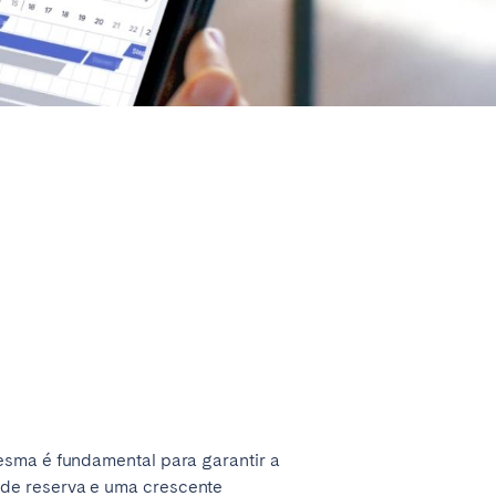
Fechar
Caen
Lyon
Nice
Toulouse
esma é fundamental para garantir a
 de reserva e uma crescente