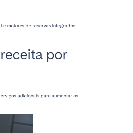
s
l e motores de reservas integrados
receita por
Coimbra
erviços adicionais para aumentar os
Setúbal