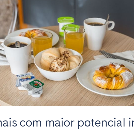
Français
Español
Não encontrou a sua cidade?
Contacte-nos
Português
nais com maior potencial 