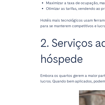
Maximizar a taxa de ocupação, ma
Manchester
Otimizar as tarifas, vendendo ao 
SCOTLAND
Hotéis mais tecnológicos usam ferram
Edinburgh
para se manterem competitivos e lucra
WALES
2. Serviços a
Cardiff
hóspede
PORTUGAL
Albufeira
Avei
Embora os quartos gerem a maior part
Évora
Leiri
lucros. Quando bem aplicados, podem 
Viana do Castelo
MADEIRA