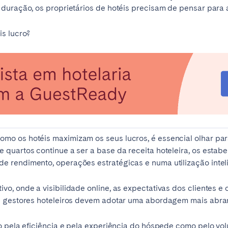
 duração, os proprietários de hotéis precisam de pensar para
s lucro?
elona
Benidorm
Bilbao
ella
Salamanca
San Sebastian
o os hotéis maximizam os seus lucros, é essencial olhar para 
 quartos continue a ser a base da receita hoteleira, os esta
 rendimento, operações estratégicas e numa utilização inteli
z
Córdoba
Granada
o, onde a visibilidade online, as expectativas dos clientes e
le
 e gestores hoteleiros devem adotar uma abordagem mais abra
o pela eficiência e pela experiência do hóspede como pelo vol