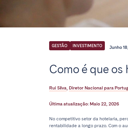
Find your locati
FRANCE
GESTÃO
INVESTIMENTO
Junho 18
Aix-en-Provence
Arca
Como é que os h
Cannes
Dijo
Marseille
Mart
Rui Silva
Diretor Nacional para Portu
,
Paris
Poiti
Troyes
Última atualização: Maio 22, 2026
IRELAND
No competitivo setor da hotelaria, pe
rentabilidade a longo prazo. Com o a
Dublin