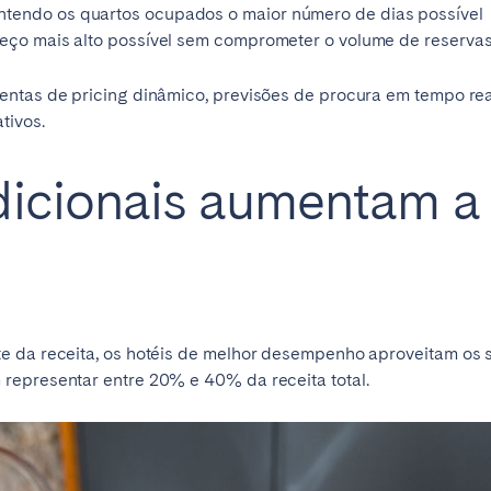
ntendo os quartos ocupados o maior número de dias possível
preço mais alto possível sem comprometer o volume de reserva
entas de pricing dinâmico, previsões de procura em tempo rea
tivos.
dicionais aumentam a 
ro
Beja
Braga
Selecionar idioma
Fechar
e da receita, os hotéis de melhor desempenho aproveitam os s
a
Lisboa
Porto
representar entre 20% e 40% da receita total.
English