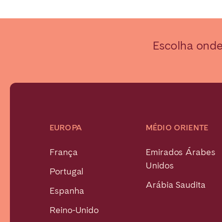
Ir para a página global
Escolha onde 
EUROPA
MÉDIO ORIENTE
França
Emirados Árabes
Unidos
Portugal
Arábia Saudita
Espanha
Reino-Unido