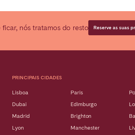
Não encontrou a sua cidade?
Contacte-nos
ficar, nós tratamos do resto
Reserve as suas pr
PRINCIPAIS CIDADES
Lisboa
Paris
Po
Dubai
Edimburgo
Lo
Madrid
Brighton
Ba
Lyon
Manchester
Li