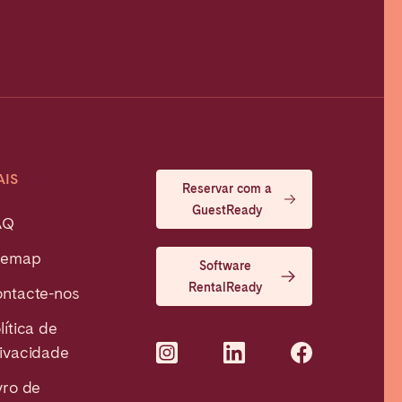
AIS
Reservar com a
GuestReady
AQ
temap
Software
RentalReady
ntacte-nos
lítica de
ivacidade
vro de