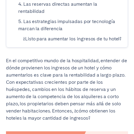
4. Las reservas directas aumentan la
Madrid
Mallorca
rentabilidad
Marbella
Salamanca
5. Las estrategias impulsadas por tecnología
San Sebastián
Valencia
marcan la diferencia
Zaragoza
¿Listo para aumentar los ingresos de tu hotel?
ANDALUCÍA
Almería
Cádiz
En el competitivo mundo de la hospitalidad, entender de
Córdoba
Granada
dónde provienen los ingresos de un hotel y cómo
aumentarlos es clave para la rentabilidad a largo plazo.
Huelva
Málaga
Con expectativas crecientes por parte de los
Sevilla
huéspedes, cambios en los hábitos de reserva y un
aumento de la competencia de los alquileres a corto
CANARIAS
plazo, los propietarios deben pensar más allá de solo
vender habitaciones. Entonces, ¿cómo obtienen los
El Hierro
Fuerteventura
hoteles la mayor cantidad de ingresos?
Gran Canaria
La Gomera
La Palma
Lanzarote