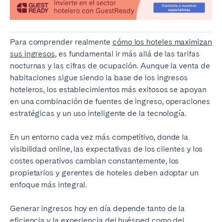
Tenerife
Para comprender realmente
cómo los hoteles maximizan
SWITZERLAND
sus ingresos
, es fundamental ir más allá de las tarifas
Basel
Bern
nocturnas y las cifras de ocupación. Aunque la venta de
Geneva
Lucerne
habitaciones sigue siendo la base de los ingresos
hoteleros, los establecimientos más exitosos se apoyan
Zug
Zürich
en una combinación de fuentes de ingreso, operaciones
estratégicas y un uso inteligente de la tecnología.
UNITED ARAB EMIRATES
En un entorno cada vez más competitivo, donde la
Dubai
visibilidad online, las expectativas de los clientes y los
costes operativos cambian constantemente, los
propietarios y gerentes de hoteles deben adoptar un
UNITED KINGDOM
enfoque más integral.
ENGLAND
Generar ingresos hoy en día depende tanto de la
Bath
Birmingham
eficiencia y la experiencia del huésped como del