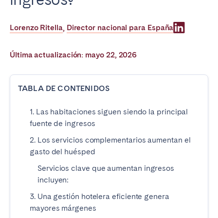
Poitiers
Réunion
Strasbourg
Toulouse
Lorenzo Ritella
Director nacional para España
,
Troyes
Última actualización: mayo 22, 2026
IRELAND
TABLA DE CONTENIDOS
Dublin
1. Las habitaciones siguen siendo la principal
SAUDI ARABIA
fuente de ingresos
2. Los servicios complementarios aumentan el
Riyadh
gasto del huésped
Servicios clave que aumentan ingresos
ESPAÑA
incluyen:
Alicante
Barcelona
3. Una gestión hotelera eficiente genera
mayores márgenes
Benidorm
Bilbao