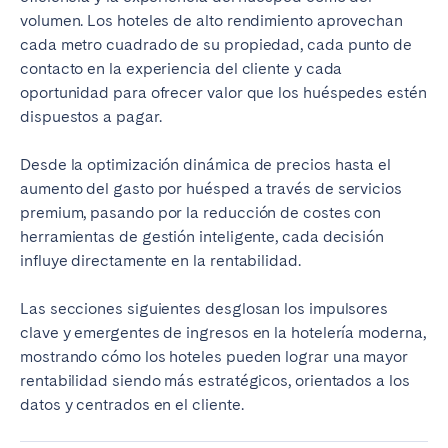
volumen. Los hoteles de alto rendimiento aprovechan
Bristol
Liverpool
cada metro cuadrado de su propiedad, cada punto de
London
Manchester
contacto en la experiencia del cliente y cada
oportunidad para ofrecer valor que los huéspedes estén
SCOTLAND
dispuestos a pagar.
Edinburgh
Desde la optimización dinámica de precios hasta el
WALES
aumento del gasto por huésped a través de servicios
premium, pasando por la reducción de costes con
Cardiff
herramientas de gestión inteligente, cada decisión
influye directamente en la rentabilidad.
PORTUGAL
Las secciones siguientes desglosan los impulsores
Albufeira
Aveiro
clave y emergentes de ingresos en la hotelería moderna,
Beja
Braga
mostrando cómo los hoteles pueden lograr una mayor
rentabilidad siendo más estratégicos, orientados a los
Coimbra
Évora
datos y centrados en el cliente.
Leiria
Lisbon