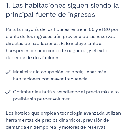
Porto
Setúbal
1. Las habitaciones siguen siendo la
Viana do Castelo
principal fuente de ingresos
MADEIRA
Para la mayoría de los hoteles, entre el 60 y el 80 por
ciento de los ingresos aún proviene de las reservas
AZORES
directas de habitaciones. Esto incluye tanto a
Ponta Delgada
huéspedes de ocio como de negocios, y el éxito
depende de dos factores:
Ir a la página global
Maximizar la ocupación, es decir, llenar más
habitaciones con mayor frecuencia
Optimizar las tarifas, vendiendo al precio más alto
posible sin perder volumen
Los hoteles que emplean tecnología avanzada utilizan
herramientas de precios dinámicos, previsión de
demanda en tiempo real y motores de reservas