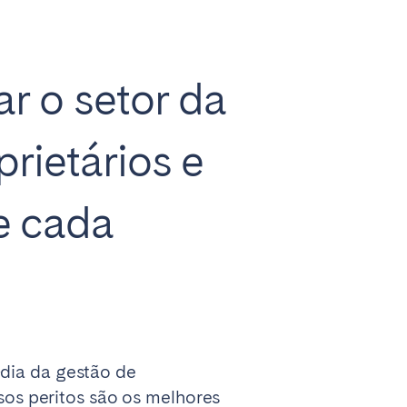
r o setor da
rietários e
e cada
-dia da gestão de
os peritos são os melhores