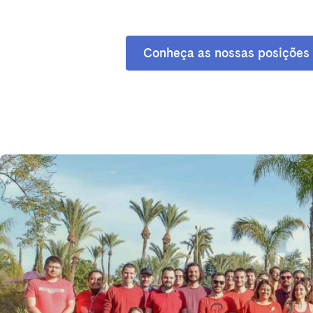
El Hierro
Fuer
Lanzarote
Tene
Conheça as nossas posições
SWITZERLAND
Basel
Bern
Zürich
UNITED ARAB EMIRATES
Dubai
UNITED KINGDOM
ENGLAND
Bath
Birm