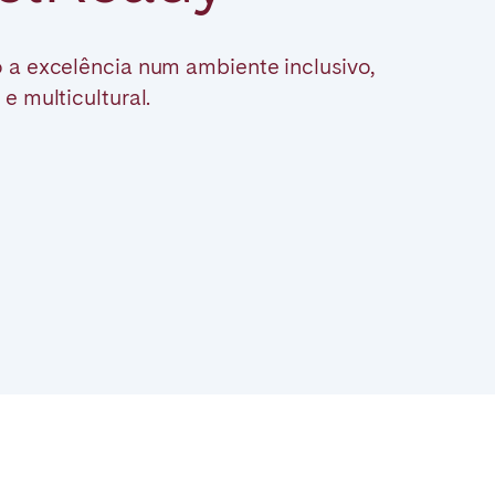
 a excelência num ambiente inclusivo,
Fechar
e multicultural.
Caen
Lyon
Nice
Toulouse