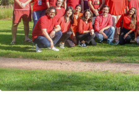
Manchester
SCOTLAND
Edinburgh
WALES
Cardiff
PORTUGAL
Albufeira
Avei
Évora
Leiri
Viana do Castelo
MADEIRA