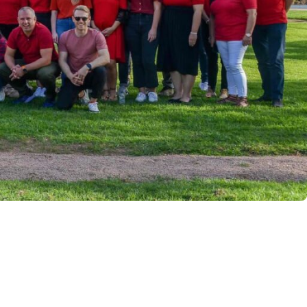
Coimbra
Setúbal