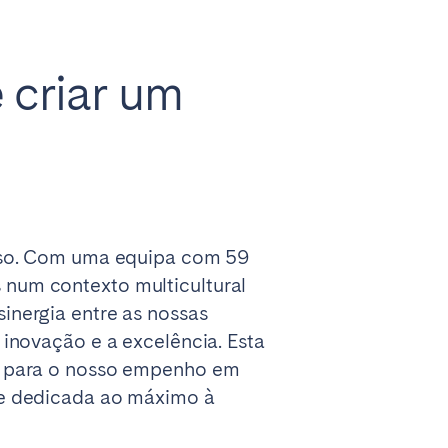
 criar um
Madrid
Valencia
esso. Com uma equipa com 59
num contexto multicultural
inergia entre as nossas
inovação e a excelência. Esta
Huelva
e para o nosso empenho em
 e dedicada ao máximo à