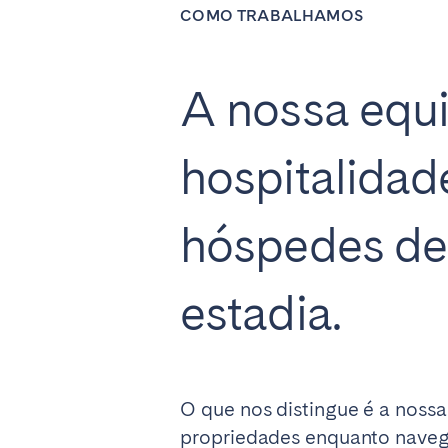
AÇORES
COMO TRABALHAMOS
Ponta Delgada
A nossa equi
Ir para a página global
hospitalidad
hóspedes de
estadia.
O que nos distingue é a nossa
propriedades enquanto naveg