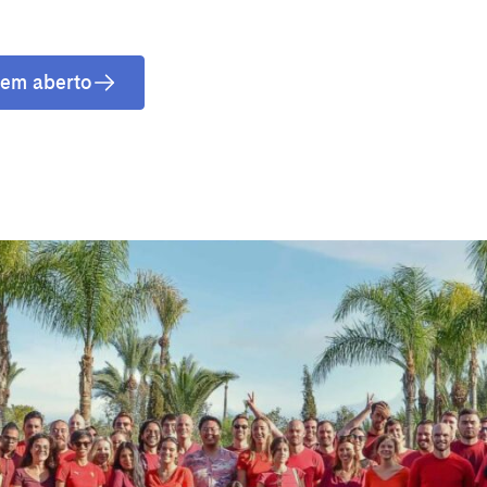
teventura
Gran Canaria
La Gomera
rife
 em aberto
Geneva
Lucerne
ingham
Bristol
Liverpool