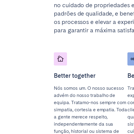
no cuidado de propriedades e
padrões de qualidade, e bene
os processos e elevar a expe
para garantir a máxima satisf
Better together
Be
Nós somos um. O nosso sucesso
Tr
advém do nosso trabalho de
ex
equipa. Tratamo-nos sempre com
co
simpatia, cortesia e empatia. Toda
cl
a gente merece respeito,
qu
independentemente da sua
si
função, historial ou sistema de
cu