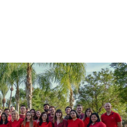
La Palma
Zug
London