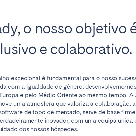
y, o nosso objetivo é
lusivo e colaborativo.
elona
Benidorm
Bilbao
ella
Salamanca
San Sebastian
alho excecional é fundamental para o nosso suc
da com a igualdade de género, desenvolvemo-nos 
Europa e pelo Médio Oriente ao mesmo tempo. A s
move uma atmosfera que valoriza a colaboração, a 
z
Córdoba
Granada
software de topo de mercado, serve de base firm
le
 verdadeiramente inovador, com uma equipa unida
uidado dos nossos hóspedes.