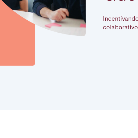
Incentivando
on.
colaborativo 
Basque Country &
chon Bay
Bordeaux
Landes
n
La Baule
Lille
inique
Montpellier
Nantes
ers
Réunion
Strasbourg