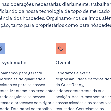
 nas operações necessárias diariamente, trabalh
ficiando da nossa tecnologia de topo de mercado 
riência dos hóspedes. Orgulhamo-nos de irmos alé
ação, tanto para proprietários como para hóspedes
 systematic
Own it
abalhamos para garantir
Esperamos elevada
periências de qualidade e
responsabilidade de todos den
nsistentes para os nossos
da GuestReady,
ientes. Mantemo-nos excelentes
independentemente da sua
ando seguimos os nossos
posição. Assumimos sempre a
stemas e processos com rigor e
nossas missões e os respetivo
idado. Este papel do trabalho
resultados. Controlamos os