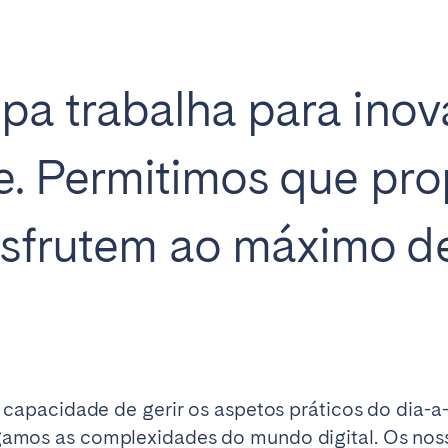
Français
pa trabalha para inova
Español
Não encontrou a sua cidade?
Contacte-nos
Português
e. Permitimos que prop
sfrutem ao máximo d
 capacidade de gerir os aspetos práticos do dia-a
amos as complexidades do mundo digital. Os noss