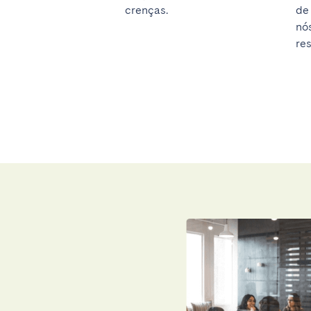
crenças.
de
nó
res