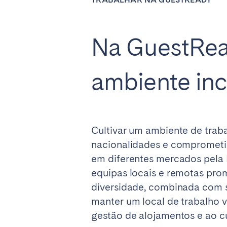
SAUDI ARABIA
Na GuestRead
Riyadh
ambiente inc
SPAIN
Alicante
Barc
Mallorca
Marb
Cultivar um ambiente de trab
Zaragoza
nacionalidades e comprometi
em diferentes mercados pela 
ANDALUSIA
equipas locais e remotas pro
Almería
Cádi
diversidade, combinada com 
Málaga
Sevil
manter um local de trabalho
gestão de alojamentos e ao c
CANARY ISLANDS