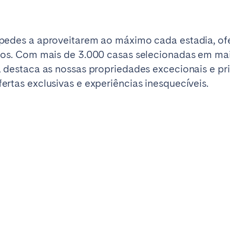
spedes a aproveitarem ao máximo cada estadia, o
dos. Com mais de 3.000 casas selecionadas em mai
 destaca as nossas propriedades excecionais e pri
rtas exclusivas e experiências inesquecíveis.
elona
Benidorm
Bilbao
ella
Salamanca
San Sebastian
z
Córdoba
Granada
le