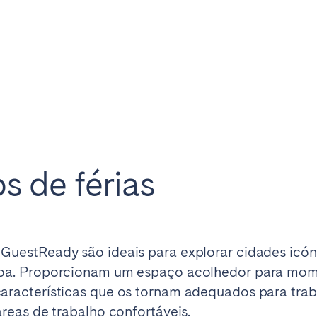
teventura
Gran Canaria
La Gomera
rife
Geneva
Lucerne
 de férias
 GuestReady são ideais para explorar cidades icón
sboa. Proporcionam um espaço acolhedor para mo
características que os tornam adequados para trab
áreas de trabalho confortáveis.
ingham
Bristol
Liverpool