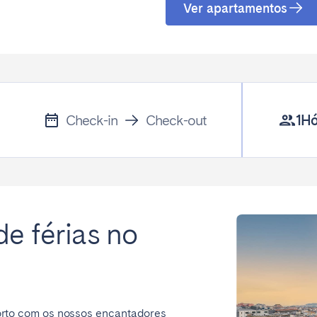
Ver apartamentos
Français
Español
Não encontrou a sua cidade?
Contacte-nos
Português
Check-in
Check-out
1
Hó
e férias no
orto com os nossos encantadores