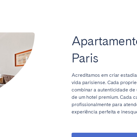
Apartamento
Paris
Acreditamos em criar estadia
vida parisiense. Cada propr
combinar a autenticidade de u
ro
Beja
Braga
Selecionar idioma
de um hotel premium. Cada ca
Fechar
a
Lisboa
Porto
profissionalmente para atend
experiência perfeita e inesq
English