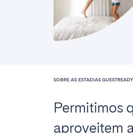
Find your locati
FRANCE
Aix-en-Provence
Arca
Cannes
Dijo
SOBRE AS ESTADIAS GUESTREAD
Marseille
Mart
Paris
Poiti
Troyes
Permitimos q
IRELAND
aproveitem a
Dublin