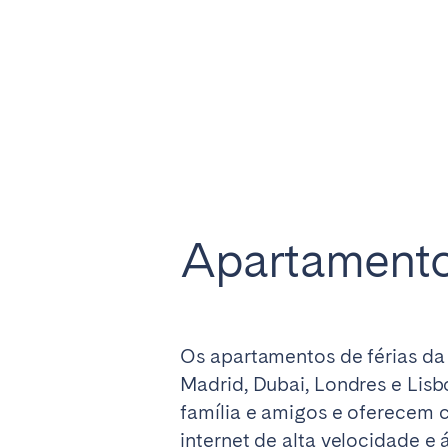
El Hierro
Fuer
Lanzarote
Tene
SWITZERLAND
Basel
Bern
Zürich
Apartamentos
UNITED ARAB EMIRATES
Dubai
Os apartamentos de férias da
UNITED KINGDOM
Madrid, Dubai, Londres e Li
ENGLAND
família e amigos e oferecem 
internet de alta velocidade e 
Bath
Birm