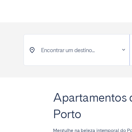
AÇORES
Ponta Delgada
Ir para a página global
Encontrar um destino...
Apartamentos d
Porto
Mergulhe na beleza intemporal do P