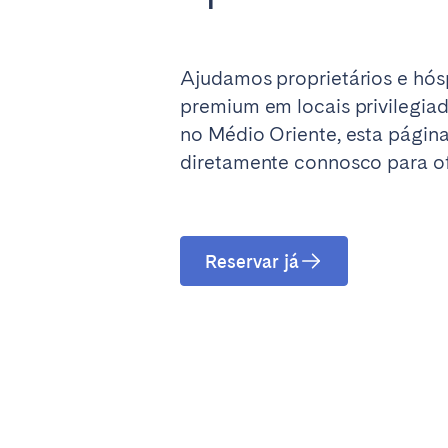
SAUDI ARABIA
Ajudamos proprietários e hó
premium em locais privilegia
Riyadh
no Médio Oriente, esta página
diretamente connosco para ofe
SPAIN
Alicante
Barc
Mallorca
Marb
Reservar já
Zaragoza
ANDALUSIA
Almería
Cádi
Málaga
Sevil
CANARY ISLANDS