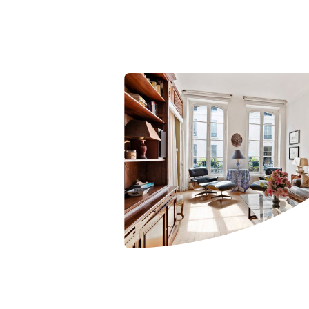
Manchester
SCOTLAND
Edinburgh
WALES
Cardiff
PORTUGAL
Albufeira
Avei
Évora
Leiri
Viana do Castelo
MADEIRA