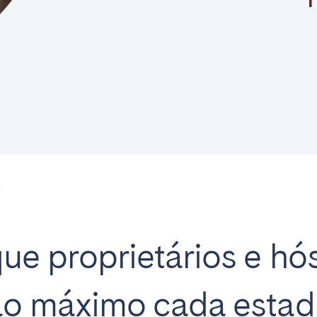
on.
Basque Country &
chon Bay
Bordeaux
Landes
n
La Baule
Lille
Y
inique
Montpellier
Nantes
ers
Réunion
Strasbourg
ue proprietários e h
o máximo cada estadi