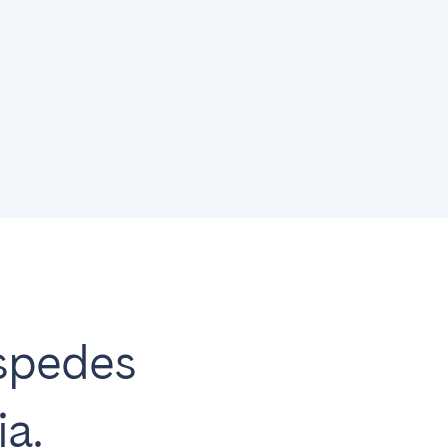
Fechar
Caen
Lyon
Nice
Toulouse
óspedes
a.