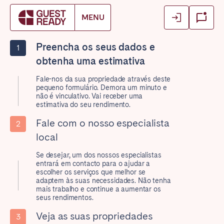
Login
Login
MENU
Reservar alojamento
Fechar
Fechar
Fechar
Preencha os seus dados e
1
Log in as owner
Log in as owner
Find your location.
obtenha uma estimativa
Log in as guest
Log in as guest
Fale-nos da sua propriedade através deste
FRANCE
pequeno formulário. Demora um minuto e
não é vinculativo. Vai receber uma
Aix-en-Provence
Arcachon Bay
estimativa do seu rendimento.
Basque Country & Landes
Bordeaux
Fale com o nosso especialista
2
local
Caen
Cannes
Dijon
La Baule
Se desejar, um dos nossos especialistas
entrará em contacto para o ajudar a
Lille
Lyon
escolher os serviços que melhor se
adaptem às suas necessidades. Não tenha
Marseille
Martinique
mais trabalho e continue a aumentar os
seus rendimentos.
Montpellier
Nantes
Veja as suas propriedades
Nice
Paris
3