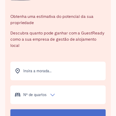
Madrid
Mallorca
Marbella
Salamanca
Obtenha uma estimativa do potencial da sua
San Sebastian
Valencia
propriedade
Zaragoza
Descubra quanto pode ganhar com a GuestReady
como a sua empresa de gestão de alojamento
ANDALUSIA
local
Almería
Cádiz
Córdoba
Granada
Huelva
Málaga
Insira a morada...
Seville
CANARY ISLANDS
Nº de quartos
El Hierro
Fuerteventura
Gran Canaria
La Gomera
La Palma
Lanzarote