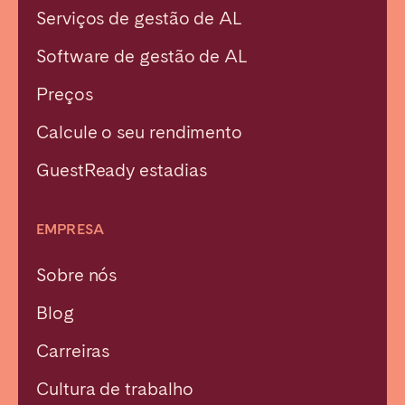
Serviços de gestão de AL
Bristol
Liverpool
London
Manchester
Software de gestão de AL
SCOTLAND
Preços
Edinburgh
Calcule o seu rendimento
WALES
GuestReady estadias
Cardiff
EMPRESA
PORTUGAL
Sobre nós
Albufeira
Aveiro
Blog
Beja
Braga
Carreiras
Coimbra
Évora
Leiria
Lisboa
Cultura de trabalho