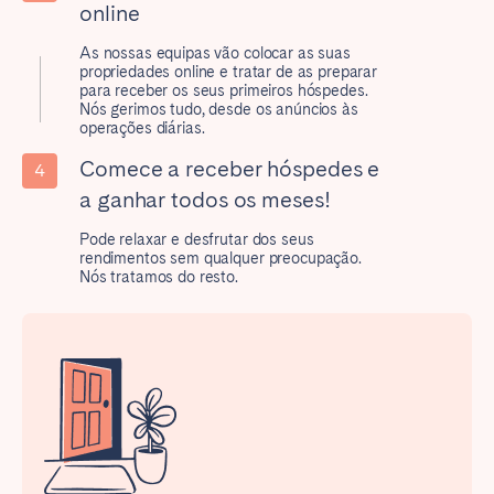
online
Poitiers
Réunion
Strasbourg
Toulouse
As nossas equipas vão colocar as suas
propriedades online e tratar de as preparar
Troyes
para receber os seus primeiros hóspedes.
Nós gerimos tudo, desde os anúncios às
operações diárias.
IRELAND
Comece a receber hóspedes e
4
a ganhar todos os meses!
Dublin
Pode relaxar e desfrutar dos seus
rendimentos sem qualquer preocupação.
Nós tratamos do resto.
SAUDI ARABIA
Riyadh
SPAIN
Alicante
Barcelona
Benidorm
Bilbao