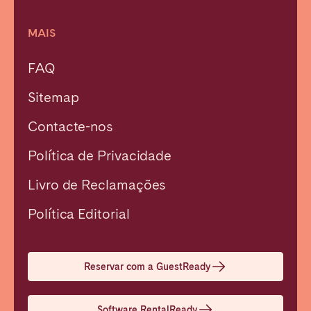
Porto
Setúbal
Viana do Castelo
MAIS
MADEIRA
FAQ
AÇORES
Sitemap
Ponta Delgada
Contacte-nos
Ir para a página global
Política de Privacidade
Livro de Reclamações
Fechar
Política Editorial
Selecionar idioma
Reservar com a GuestReady
English
Software RentalReady