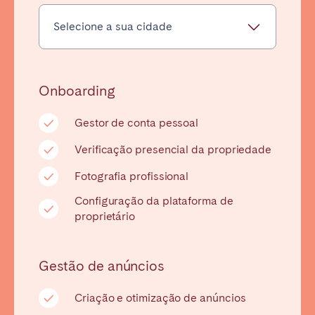
Tenerife
SWITZERLAND
Basel
Bern
Onboarding
Geneva
Lucerne
Gestor de conta pessoal
Zug
Zürich
Verificação presencial da propriedade
Fotografia profissional
UNITED ARAB EMIRATES
Configuração da plataforma de
Dubai
proprietário
UNITED KINGDOM
Gestão de anúncios
ENGLAND
Criação e otimização de anúncios
Bath
Birmingham