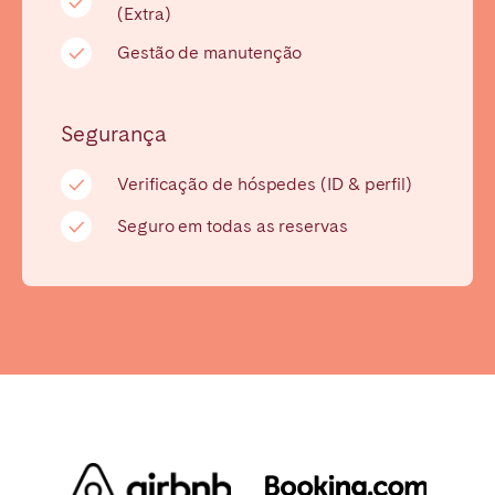
Porto
Setúbal
(Extra)
Viana do Castelo
Gestão de manutenção
MADEIRA
Segurança
AÇORES
Ponta Delgada
Verificação de hóspedes (ID & perfil)
Seguro em todas as reservas
Ir para a página global