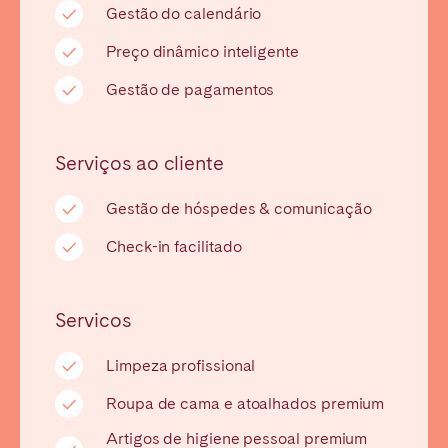
Gestão do calendário
Bristol
Liverpool
Preço dinâmico inteligente
London
Manchester
Gestão de pagamentos
SCOTLAND
Edinburgh
Serviços ao cliente
WALES
Gestão de hóspedes & comunicação
Cardiff
Check-in facilitado
PORTUGAL
Servicos
Albufeira
Aveiro
Beja
Braga
Limpeza profissional
Coimbra
Évora
Roupa de cama e atoalhados premium
Leiria
Lisboa
Artigos de higiene pessoal premium