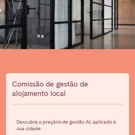
Madrid
Mallorca
Marbella
Salamanca
San Sebastian
Valencia
Zaragoza
ANDALUSIA
Almería
Cádiz
Córdoba
Granada
Huelva
Málaga
Comissão de gestão de
Seville
alojamento local
CANARY ISLANDS
El Hierro
Fuerteventura
Gran Canaria
La Gomera
Descubra o preçário de gestão AL aplicado à
sua cidade
La Palma
Lanzarote