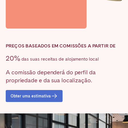
Poitiers
Réunion
Strasbourg
Toulouse
Troyes
IRELAND
PREÇOS BASEADOS EM COMISSÕES A PARTIR DE
Dublin
20%
das suas receitas de alojamento local
A comissão dependerá do perfil da
SAUDI ARABIA
propriedade e da sua localização.
Riyadh
Obter uma estimativa
SPAIN
Alicante
Barcelona
Benidorm
Bilbao