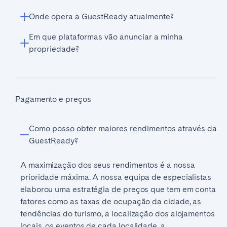
Onde opera a GuestReady atualmente?
Em que plataformas vão anunciar a minha
Operamos em múltiplos locais em todo o mundo,
propriedade?
fornecendo
serviços de gestão de Airbn
b
em
cidades como Londres, Paris, Lyon, Madrid, Porto,
O alojamento local poderá ser publicado no Airbnb,
Dubai
e muitas mais, em 7 países.
Booking.com (e websites parceiros),
Book with
GuestReady
(a nossa própria plataforma!),
Pagamento e preços
TripAdvisor, Expedia, HomeAway (e websites
parceiros), HomeLike e The Plum Guide.
Como posso obter maiores rendimentos através da
GuestReady?
Contudo, dependerá da localização da propriedade,
do preço e das suas características únicas. Se uma
A maximização dos seus rendimentos é a nossa
determinada plataforma não corresponder aos
prioridade máxima. A nossa equipa de especialistas
requisitos ou não for adequada ao público-alvo, pode
elaborou uma estratégia de preços que tem em conta
não constar da lista.
fatores como as taxas de ocupação da cidade, as
tendências do turismo, a localização dos alojamentos
locais, os eventos de cada localidade, a