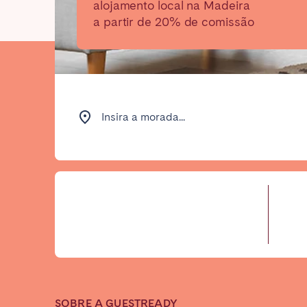
alojamento local na Madeira
a partir de 20% de comissão
Find your locati
FRANCE
Insira a morada...
Aix-en-Provence
Arca
Cannes
Dijo
Marseille
Mart
Paris
Poiti
Troyes
IRELAND
SOBRE A GUESTREADY
Dublin