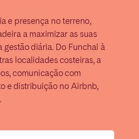
ia e presença no terreno,
deira a maximizar as suas
 gestão diária. Do Funchal à
as localidades costeiras, a
Madrid
eços, comunicação com
Valencia
o e distribuição no Airbnb,
.
Huelva