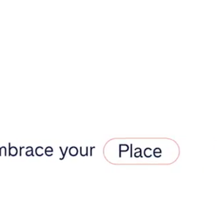
teventura
Gran Canaria
La Gomera
rife
Geneva
Lucerne
ingham
Bristol
Liverpool