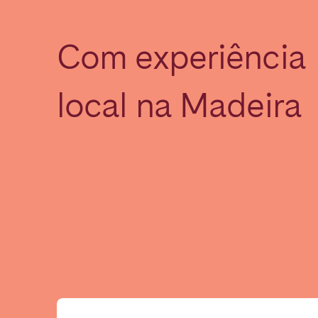
Com experiência
SAUDI ARABIA
Riyadh
local na Madeira
SPAIN
Alicante
Barc
Mallorca
Marb
Zaragoza
ANDALUSIA
Almería
Cádi
Málaga
Sevil
CANARY ISLANDS