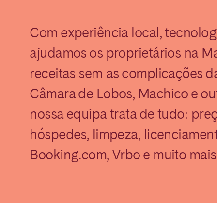
Com experiência local, tecnolog
ajudamos os proprietários na Ma
receitas sem as complicações da
Câmara de Lobos, Machico e outr
elona
Benidorm
Bilbao
nossa equipa trata de tudo: pr
ella
Salamanca
San Sebastian
hóspedes, limpeza, licenciament
Booking.com, Vrbo e muito mais
z
Córdoba
Granada
le