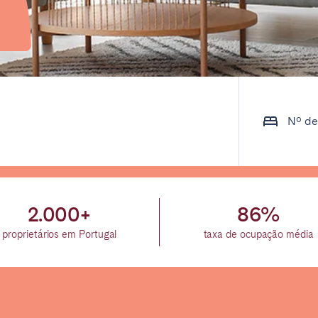
on.
Nº de
Basque Country &
chon Bay
Bordeaux
Landes
n
La Baule
Lille
inique
Montpellier
Nantes
2.000+
86%
ers
Réunion
Strasbourg
proprietários em Portugal
taxa de ocupação média