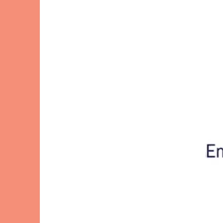
El Hierro
Fuer
Lanzarote
Tene
SWITZERLAND
Basel
Bern
Zürich
UNITED ARAB EMIRATES
Dubai
UNITED KINGDOM
ENGLAND
Bath
Birm