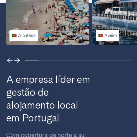
Porto
Setúbal
Viana do Castelo
MADEIRA
Albufeira
Aveiro
AÇORES
Ponta Delgada
Ir para a página global
A empresa líder em
gestão de
alojamento local
em Portugal
Com cobertura de norte a sul