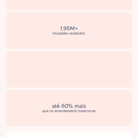
Madrid
Mallorca
Marbella
Salamanca
San Sebastian
Valencia
1.95M+
Zaragoza
hóspedes recebidos
ANDALUSIA
Almería
Cádiz
Córdoba
Granada
Huelva
Málaga
Seville
CANARY ISLANDS
até 60% mais
que no arrendamento tradicional
El Hierro
Fuerteventura
Gran Canaria
La Gomera
La Palma
Lanzarote