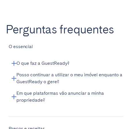
Perguntas frequentes
Fechar
O essencial
Selecionar idioma
O que faz a GuestReady?
English
Posso continuar a utilizar o meu imóvel enquanto a
Gerimos o seu alojamento local em Lisboa de ponta a
GuestReady o gere?
ponta, desde a criação do anúncio e a fotografia
Français
profissional até à gestão de reservas, comunicação
Em que plataformas vão anunciar a minha
com hóspedes 24/7, limpezas, lavandaria e check-in
propriedade?
Español
e check-out. Trabalhamos com as principais
plataformas de reserva, sincronizando todas as
reservas num calendário único para evitar
Português
sobreposições e maximizar a ocupação e as receitas
Preços e receitas