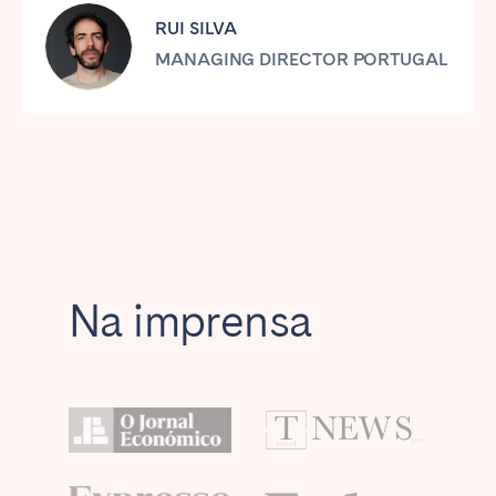
Tenerife
RUI SILVA
MANAGING DIRECTOR PORTUGAL
SWITZERLAND
Basel
Bern
Geneva
Lucerne
Zug
Zürich
UNITED ARAB EMIRATES
Na imprensa
Dubai
UNITED KINGDOM
ENGLAND
Bath
Birmingham