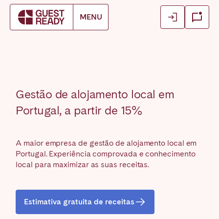
Login
Login
MENU
Reservar alojamento
Fechar
Fechar
Fechar
Log in as owner
Log in as owner
Find your location.
Log in as guest
Log in as guest
FRANCE
Gestão de alojamento local em
Aix-en-Provence
Arcachon Bay
Portugal, a partir de 15%
Basque Country & Landes
Bordeaux
Caen
Cannes
A maior empresa de gestão de alojamento local em
Dijon
La Baule
Portugal. Experiência comprovada e conhecimento
Lille
local para maximizar as suas receitas.
Lyon
Marseille
Martinique
Montpellier
Nantes
Estimativa gratuita de receitas
Nice
Paris