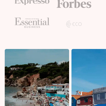
Bristol
Liverpool
London
Manchester
SCOTLAND
Edinburgh
WALES
Cardiff
PORTUGAL
Albufeira
Aveiro
Beja
Braga
Coimbra
Évora
Leiria
Lisboa