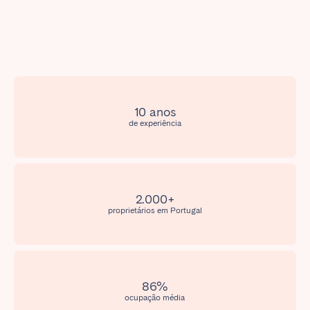
Poitiers
Réunion
Strasbourg
Toulouse
Troyes
IRELAND
10 anos
de experiência
Dublin
SAUDI ARABIA
2.000+
Riyadh
proprietários em Portugal
SPAIN
Alicante
Barcelona
86%
Benidorm
Bilbao
ocupação média