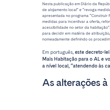
Nesta publicação em Diário da Repúbli
Manchester
de alojamento local” e “revoga medida
apresentada no programa “Construir Po
SCOTLAND
medidas para incentivar a oferta, ref
Edinburgh
acessibilidade no setor da habitação”.
para decidir em matéria de atribuição
WALES
nomeadamente definindo os procedime
Cardiff
Em português,
este decreto-le
Mais Habitação para o AL e vol
PORTUGAL
a nível local, “atendendo às ca
Albufeira
Avei
As alterações à
Évora
Leiri
Viana do Castelo
MADEIRA