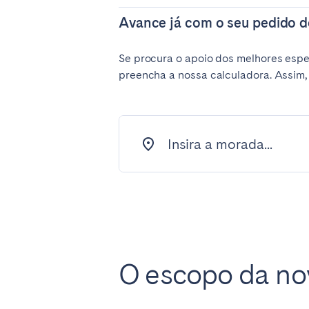
El Hierro
Fuer
Avance já com o seu pedido d
Lanzarote
Tene
Se procura o apoio dos melhores espe
preencha a nossa calculadora. Assim,
SWITZERLAND
Basel
Bern
Zürich
Insira a morada...
UNITED ARAB EMIRATES
Dubai
UNITED KINGDOM
O escopo da no
ENGLAND
Bath
Birm