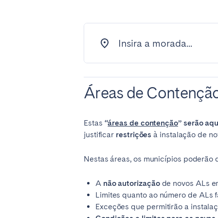
Insira a morada...
Áreas de Contençã
Estas
“
áreas de contenção
” serão aq
justificar
restrições
à instalação de no
Nestas áreas, os municípios poderão d
A
não autorização
de novos ALs em
Limites quanto ao número de ALs f
Exceções que permitirão a instala