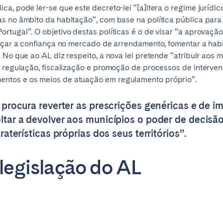
ca, pode ler-se que este decreto-lei “[a]ltera o regime juríd
s no âmbito da habitação”, com base na política pública para
rtugal”. O objetivo destas políticas é o de visar “a aprovaçã
orçar a confiança no mercado de arrendamento, fomentar a hab
 No que ao AL diz respeito, a nova lei pretende “atribuir aos m
, regulação, fiscalização e promoção de processos de interve
ntos e os meios de atuação em regulamento próprio”.
i procura reverter as prescrições genéricas e de 
tar a devolver aos municípios o poder de decisão
raterísticas próprias dos seus territórios”.
ro
Beja
Braga
Selecionar idioma
 legislação do AL
Fechar
a
Lisboa
Porto
English