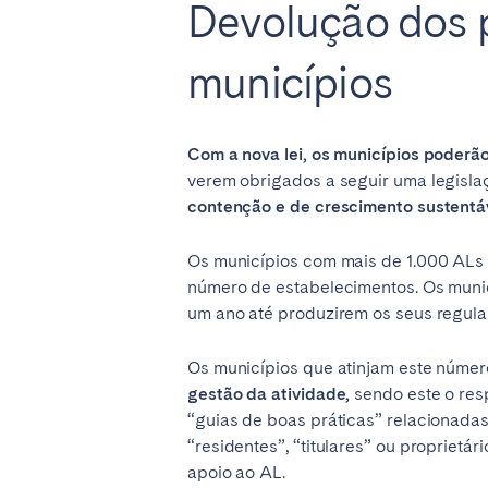
AÇORES
Devolução dos 
Ponta Delgada
municípios
Ir para a página global
Com a nova lei, os municípios poderão
verem obrigados a seguir uma legislaç
contenção e de crescimento sustentá
Os municípios com mais de 1.000 ALs 
número de estabelecimentos. Os munic
um ano até produzirem os seus regul
Os municípios que atinjam este núme
gestão da atividade,
sendo este o res
“guias de boas práticas” relacionadas
“residentes”, “titulares” ou propriet
apoio ao AL.