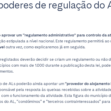
poderes de regulação do 
Français
Español
Não encontrou a sua cidade?
Contacte-nos
 aprovar um “regulamento administrativo” para controlo da at
Português
ão estipulada a nível nacional. Este regulamento permitirá ao
vel
outra vez, como explicaremos já em seguida.
registados deverão decidir se criam um regulamento ou não du
ípios com mais de 1.000 durante a publicação desta lei, pod
amentos.
ro de ALs poderão ainda apontar um
“provedor do alojamento l
ponsável pela resposta às queixas recebidas sobre a ativida
 com o funcionamento da atividade. Esta figura do município 
ários do AL, “condóminos” e “terceiros contrainteressados” pa