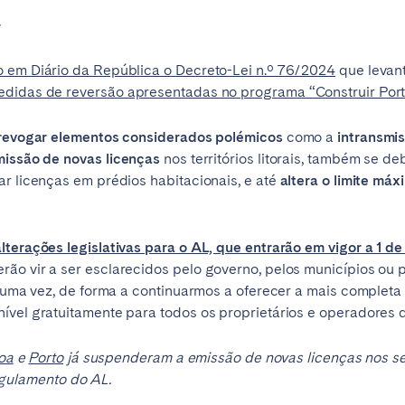
4
 em Diário da República o Decreto-Lei n.º 76/2024
que levan
edidas de reversão apresentadas no programa “Construir Port
revogar elementos considerados polémicos
como a
intransmis
missão de novas licenças
nos territórios litorais, também se d
ar licenças em prédios habitacionais, e até
altera o limite má
elona
Benidorm
Bilbao
ella
Salamanca
San Sebastian
lterações legislativas para o AL, que entrarão em vigor a 1 d
rão vir a ser esclarecidos pelo governo, pelos municípios ou
is uma vez, de forma a continuarmos a oferecer a mais complet
ível gratuitamente para todos os proprietários e operadores d
z
Córdoba
Granada
le
oa
e
Porto
já suspenderam a emissão de novas licenças nos se
egulamento do AL.