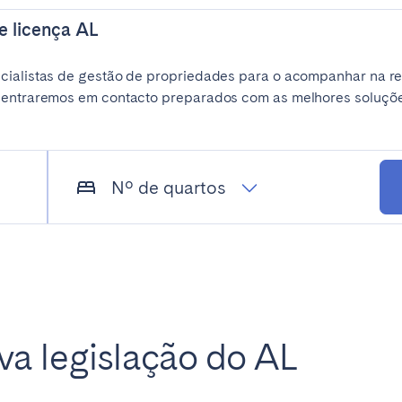
teventura
Gran Canaria
La Gomera
e licença AL
rife
cialistas de gestão de propriedades para o acompanhar na re
 entraremos em contacto preparados com as melhores soluções
Geneva
Lucerne
Nº de quartos
va legislação do AL
ingham
Bristol
Liverpool