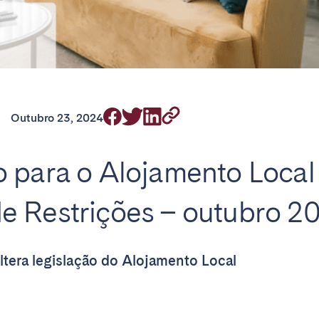
on.
Outubro 23, 2024
Basque Country &
chon Bay
Bordeaux
Landes
 para o Alojamento Local
n
La Baule
Lille
inique
Montpellier
Nantes
e Restrições – outubro 2
ers
Réunion
Strasbourg
altera legislação do Alojamento Local