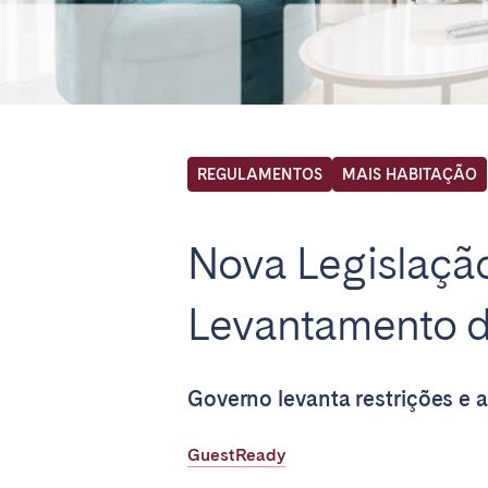
Find your locati
FRANCE
REGULAMENTOS
MAIS HABITAÇÃO
Aix-en-Provence
Arca
Nova Legislação
Cannes
Dijo
Marseille
Mart
Levantamento d
Paris
Poiti
Troyes
Governo levanta restrições e 
IRELAND
GuestReady
Dublin