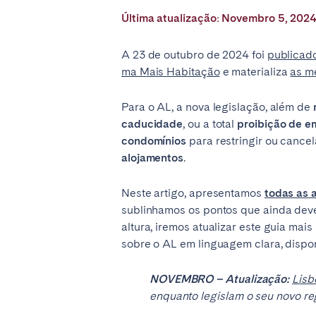
Última atualização: Novembro 5, 202
SAUDI ARABIA
A 23 de outubro de 2024 foi
publicado
ma Mais Habitação
e materializa
as m
Riyadh
Para o AL, a nova legislação, além de
SPAIN
caducidade
, ou a total
proibição de e
condomínios
para restringir ou cancel
Alicante
Barc
alojamentos
.
Mallorca
Marb
Neste artigo, apresentamos
todas as a
Zaragoza
sublinhamos os pontos que ainda deve
altura, iremos atualizar este guia ma
ANDALUSIA
sobre o AL em linguagem clara, dispon
Almería
Cádi
Málaga
Sevil
NOVEMBRO – Atualização:
Lisb
enquanto legislam o seu novo r
CANARY ISLANDS