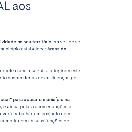
AL aos
ividade no seu território
em vez de se
 município estabelecer
áreas de
rante o ano a seguir a atingirem este
erão suspender as novas licenças por
ocal” para apoiar o município na
de, e ainda pelas recomendações e
deverá trabalhar em conjunto com
ra cumprir com as suas funções de