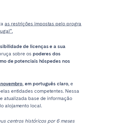
ta
as restrições impostas pelo progra
ugal”.
sibilidade de licenças e a sua
ebruça sobre os
poderes dos
ximo de potenciais hóspedes nos
Madrid
Valencia
e novembro,
em português claro
, e
 pelas entidades competentes. Nessa
a e atualizada base de informação
o alojamento local.
Huelva
us centros históricos por 6 meses