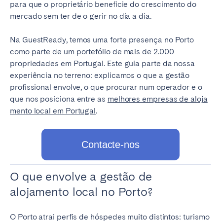
Porto
Setúbal
para que o proprietário beneficie do crescimento do
mercado sem ter de o gerir no dia a dia.
Viana do Castelo
Na GuestReady, temos uma forte presença no Porto
MADEIRA
como parte de um portefólio de mais de 2.000
AÇORES
propriedades em Portugal. Este guia parte da nossa
experiência no terreno: explicamos o que a gestão
Ponta Delgada
profissional envolve, o que procurar num operador e o
que nos posiciona entre as
melhores empresas de aloja
Ir para a página global
mento local em Portugal
.
Contacte-nos
O que envolve a gestão de
alojamento local no Porto?
O Porto atrai perfis de hóspedes muito distintos: turismo