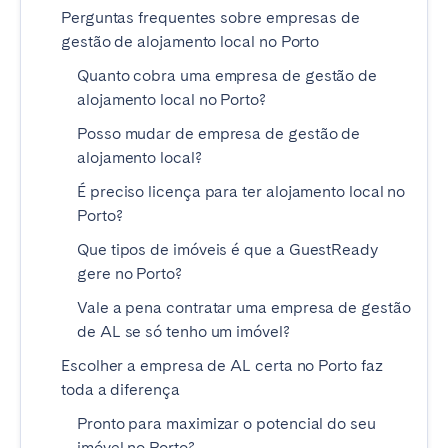
Perguntas frequentes sobre empresas de
Tenerife
gestão de alojamento local no Porto
Quanto cobra uma empresa de gestão de
SWITZERLAND
alojamento local no Porto?
Basel
Bern
Posso mudar de empresa de gestão de
Geneva
Lucerne
alojamento local?
Zug
Zürich
É preciso licença para ter alojamento local no
Porto?
Que tipos de imóveis é que a GuestReady
UNITED ARAB EMIRATES
gere no Porto?
Dubai
Vale a pena contratar uma empresa de gestão
de AL se só tenho um imóvel?
UNITED KINGDOM
Escolher a empresa de AL certa no Porto faz
toda a diferença
ENGLAND
Pronto para maximizar o potencial do seu
Bath
Birmingham
imóvel no Porto?