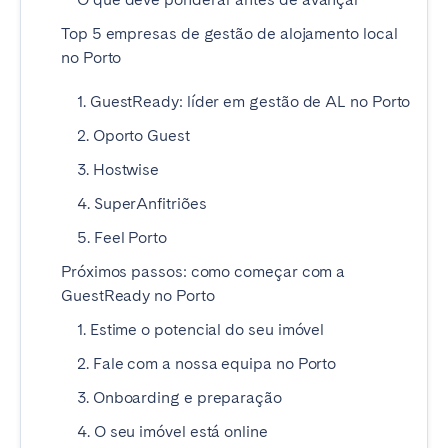
Madrid
Mallorca
Top 5 empresas de gestão de alojamento local
Marbella
Salamanca
no Porto
San Sebastian
Valencia
1. GuestReady: líder em gestão de AL no Porto
Zaragoza
2. Oporto Guest
ANDALUSIA
3. Hostwise
Almería
Cádiz
4. SuperAnfitriões
Córdoba
Granada
5. Feel Porto
Huelva
Málaga
Próximos passos: como começar com a
Seville
GuestReady no Porto
1. Estime o potencial do seu imóvel
CANARY ISLANDS
2. Fale com a nossa equipa no Porto
El Hierro
Fuerteventura
3. Onboarding e preparação
Gran Canaria
La Gomera
4. O seu imóvel está online
La Palma
Lanzarote