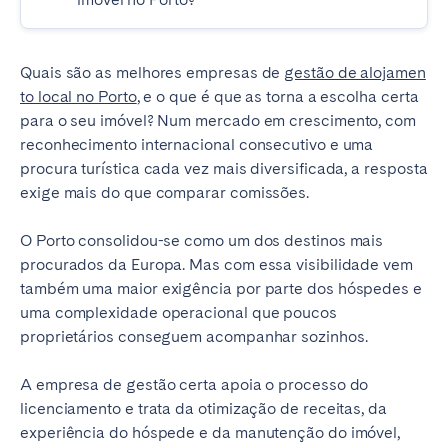
Bristol
Liverpool
London
Manchester
Quais são as melhores empresas de
gestão de alojamen
to local no Porto
, e o que é que as torna a escolha certa
SCOTLAND
para o seu imóvel? Num mercado em crescimento, com
Edinburgh
reconhecimento internacional consecutivo e uma
procura turística cada vez mais diversificada, a resposta
WALES
exige mais do que comparar comissões.
Cardiff
O Porto consolidou-se como um dos destinos mais
procurados da Europa. Mas com essa visibilidade vem
PORTUGAL
também uma maior exigência por parte dos hóspedes e
uma complexidade operacional que poucos
Albufeira
Aveiro
proprietários conseguem acompanhar sozinhos.
Beja
Braga
A empresa de gestão certa apoia o processo do
Coimbra
Évora
licenciamento e trata da otimização de receitas, da
Leiria
Lisboa
experiência do hóspede e da manutenção do imóvel,