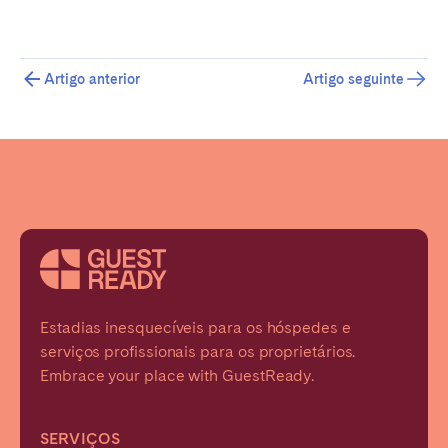
Artigo anterior
Artigo seguinte
Fechar
Selecionar idioma
English
Français
Estadias inesquecíveis para os hóspedes e
serviços profissionais para os proprietários.
Español
Embrace your place with GuestReady.
Português
SERVIÇOS