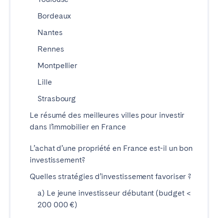
Madrid
Mallorca
Bordeaux
Marbella
Salamanca
Nantes
Saint-Sébastien
Valencia
Rennes
Zaragoza
Montpellier
ANDALUSIA
Lille
Almería
Cádiz
Strasbourg
Córdoba
Granada
Le résumé des meilleures villes pour investir
Huelva
Málaga
dans l’immobilier en France
Seville
L’achat d’une propriété en France est-il un bon
investissement?
CANARY ISLANDS
Quelles stratégies d’investissement favoriser ?
El Hierro
Fuerteventura
a) Le jeune investisseur débutant (budget <
Gran Canaria
La Gomera
200 000 €)
La Palma
Lanzarote