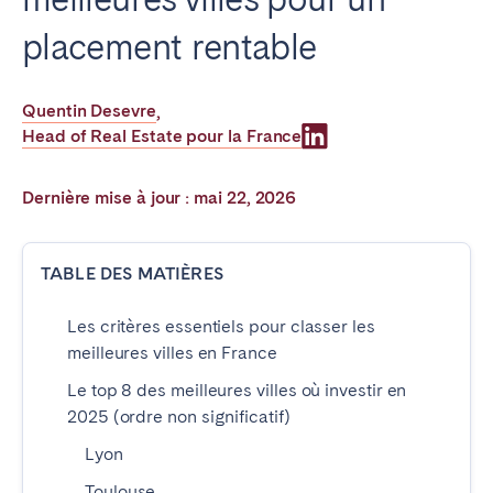
Poitiers
La Réunion
placement rentable
Strasbourg
Toulouse
Troyes
Quentin Desevre
,
Head of Real Estate pour la France
IRELAND
Dernière mise à jour : mai 22, 2026
Dublin
TABLE DES MATIÈRES
SAUDI ARABIA
Riyadh
Les critères essentiels pour classer les
meilleures villes en France
Le top 8 des meilleures villes où investir en
ESPAGNE
2025 (ordre non significatif)
Alicante
Barcelone
Lyon
Benidorm
Bilbao
Toulouse