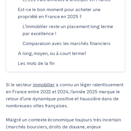
Bristol
Liverpool
Est-ce le bon moment pour acheter une
Londres
Manchester
propriété en France en 2025 ?
L’immobilier reste un placement long terme
SCOTLAND
par excellence !
Edinburgh
Comparaison avec les marchés financiers
A long, moyen, ou à court terme?
WALES
Les mots de la fin
Cardiff
PORTUGAL
Si le secteur
immobilier
a connu un léger ralentissement
en France entre 2022 et 2024, l’année 2025 marque le
Albufeira
Aveiro
retour d’une dynamique positive et haussière dans de
Beja
Braga
nombreuses villes françaises.
Coimbra
Évora
Malgré un contexte économique toujours très incertain
Leiria
Lisbonne
(marchés boursiers, droits de douane, enjeux