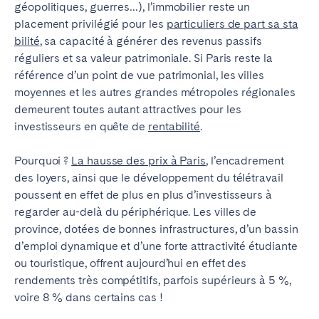
Porto
Setúbal
géopolitiques, guerres…), l’immobilier reste un
placement privilégié pour les
particuliers de part sa sta
Viana do Castelo
bilité
, sa capacité à générer des revenus passifs
réguliers et sa valeur patrimoniale. Si Paris reste la
MADÈRE
référence d’un point de vue patrimonial, les villes
AZORES
moyennes et les autres grandes métropoles régionales
demeurent toutes autant attractives pour les
Ponta Delgada
investisseurs en quête de
rentabilité
.
Aller sur la page globale
Pourquoi ?
La hausse des prix à Paris
, l’encadrement
des loyers, ainsi que le développement du télétravail
poussent en effet de plus en plus d’investisseurs à
regarder au-delà du périphérique. Les villes de
province, dotées de bonnes infrastructures, d’un bassin
d’emploi dynamique et d’une forte attractivité étudiante
ou touristique, offrent aujourd’hui en effet des
rendements très compétitifs, parfois supérieurs à 5 %,
voire 8 % dans certains cas !