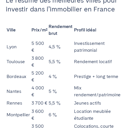
Le résumé des meilleures villes pour
investir dans l’immobilier en France
Rendement
Ville
Prix/m²
Profil idéal
brut
5 500
Investissement
Lyon
4,5 %
€
patrimonial
3 800
Toulouse
5,5 %
Rendement locatif
€
5 200
Bordeaux
4 %
Prestige + long terme
€
4 000
Mix
Nantes
5 %
€
rendement/patrimoine
Rennes
3 700 €
5,5 %
Jeunes actifs
3 600
Location meublée
Montpellier
6 %
€
étudiante
3 500
Colocations, courte