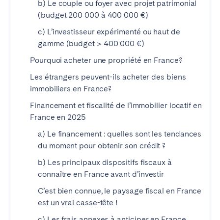
b) Le couple ou foyer avec projet patrimonial
Tenerife
(budget 200 000 à 400 000 €)
c) L’investisseur expérimenté ou haut de
SWITZERLAND
gamme (budget > 400 000 €)
Pourquoi acheter une propriété en France?
Basel
Bern
Geneva
Les étrangers peuvent-ils acheter des biens
Lucerne
immobiliers en France?
Zug
Zürich
Financement et fiscalité de l’immobilier locatif en
France en 2025
ÉMIRATS ARABES UNIS
a) Le financement : quelles sont les tendances
Dubaï
du moment pour obtenir son crédit ?
b) Les principaux dispositifs fiscaux à
connaître en France avant d’investir
ROYAUME-UNI
C’est bien connue, le paysage fiscal en France
ANGLETERRE
est un vrai casse-tête !
Bath
Birmingham
c) Les frais annexes à anticiper en France