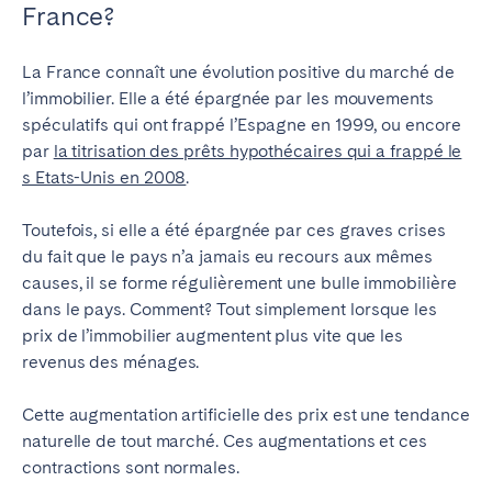
France?
La France connaît une évolution positive du marché de
l’immobilier. Elle a été épargnée par les mouvements
Fermer
spéculatifs qui ont frappé l’Espagne en 1999, ou encore
par
la titrisation des prêts hypothécaires qui a frappé le
s Etats-Unis en 2008
.
Choisir la langue
Toutefois, si elle a été épargnée par ces graves crises
du fait que le pays n’a jamais eu recours aux mêmes
English
causes, il se forme régulièrement une bulle immobilière
dans le pays. Comment? Tout simplement lorsque les
Français
prix de l’immobilier augmentent plus vite que les
revenus des ménages.
Español
Cette augmentation artificielle des prix est une tendance
naturelle de tout marché. Ces augmentations et ces
Português
contractions sont normales.