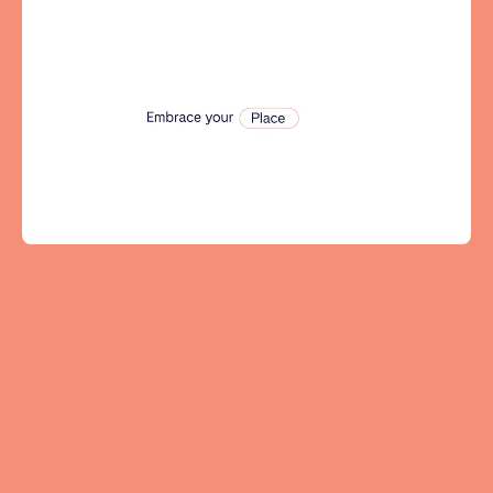
Tenerife
SWITZERLAND
Basel
Bern
Geneva
Lucerne
Zug
Zürich
ÉMIRATS ARABES UNIS
Dubaï
ROYAUME-UNI
ANGLETERRE
Bath
Birmingham