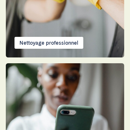
Fermer
Nettoyage professionnel
Choisir la langue
English
Français
Español
Português