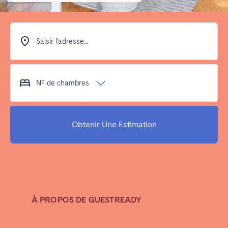
Poitiers
La Réunion
Strasbourg
Toulouse
Troyes
Saisir l'adresse...
IRELAND
Nº de chambres
Dublin
Obtenir Une Estimation
SAUDI ARABIA
Riyadh
ESPAGNE
À PROPOS DE GUESTREADY
Alicante
Barcelone
Benidorm
Bilbao