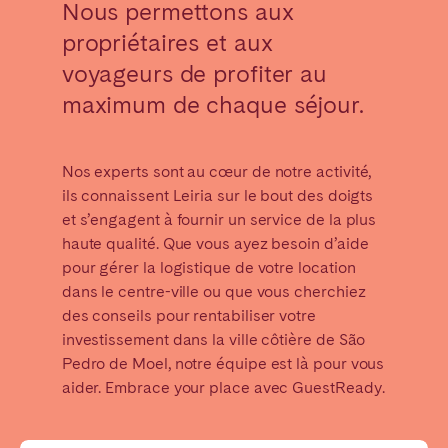
Nous permettons aux
Madrid
Mallorca
propriétaires et aux
Marbella
Salamanca
voyageurs de profiter au
Saint-Sébastien
Valencia
maximum de chaque séjour.
Zaragoza
ANDALUSIA
Nos experts sont au cœur de notre activité,
Almería
Cádiz
ils connaissent Leiria sur le bout des doigts
et s’engagent à fournir un service de la plus
Córdoba
Granada
haute qualité. Que vous ayez besoin d’aide
Huelva
Málaga
pour gérer la logistique de votre location
Seville
dans le centre-ville ou que vous cherchiez
des conseils pour rentabiliser votre
CANARY ISLANDS
investissement dans la ville côtière de São
Pedro de Moel, notre équipe est là pour vous
El Hierro
Fuerteventura
aider. Embrace your place avec GuestReady.
Gran Canaria
La Gomera
La Palma
Lanzarote