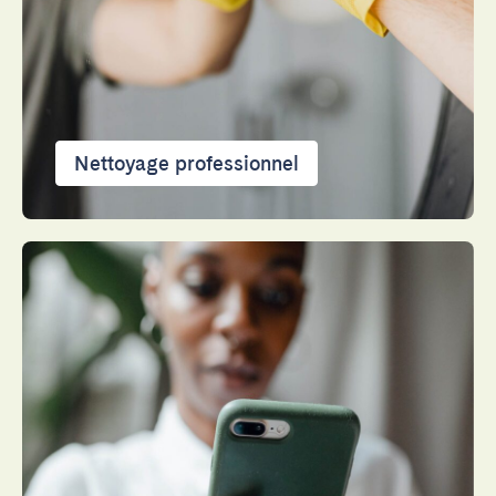
Fermer
Nettoyage professionnel
Choisir la langue
English
Français
Español
Português