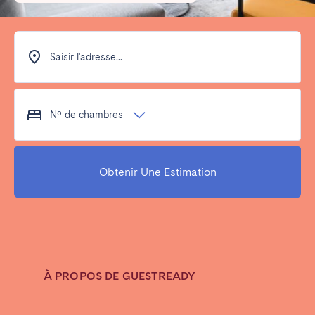
Poitiers
La Réunion
Strasbourg
Toulouse
Troyes
Saisir l'adresse...
IRELAND
Nº de chambres
Dublin
Obtenir Une Estimation
SAUDI ARABIA
Riyadh
ESPAGNE
À PROPOS DE GUESTREADY
Alicante
Barcelone
Benidorm
Bilbao