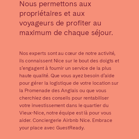
Nous permettons aux
Madrid
Mallorca
propriétaires et aux
Marbella
Salamanca
voyageurs de profiter au
Saint-Sébastien
Valencia
maximum de chaque séjour.
Zaragoza
ANDALUSIA
Nos experts sont au cœur de notre activité,
Almería
Cádiz
ils connaissent Nice sur le bout des doigts et
s’engagent à fournir un service de la plus
Córdoba
Granada
haute qualité. Que vous ayez besoin d’aide
Huelva
Málaga
pour gérer la logistique de votre location sur
Seville
la Promenade des Anglais ou que vous
cherchiez des conseils pour rentabiliser
CANARY ISLANDS
votre investissement dans le quartier du
Vieux-Nice, notre équipe est là pour vous
El Hierro
Fuerteventura
aider. Conciergerie Airbnb Nice. Embrace
Gran Canaria
La Gomera
your place avec GuestReady.
La Palma
Lanzarote