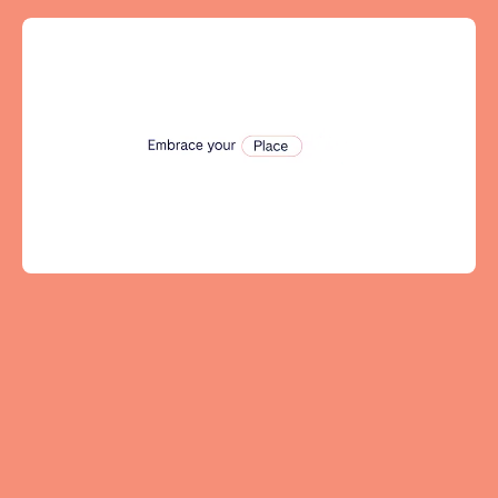
Tenerife
SWITZERLAND
Basel
Bern
Geneva
Lucerne
Zug
Zürich
ÉMIRATS ARABES UNIS
Dubaï
ROYAUME-UNI
ANGLETERRE
Bath
Birmingham