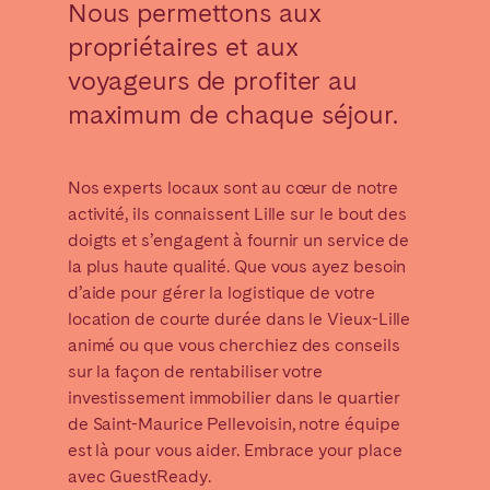
Nous permettons aux
Madrid
Mallorca
propriétaires et aux
Marbella
Salamanca
voyageurs de profiter au
Saint-Sébastien
Valencia
maximum de chaque séjour.
Zaragoza
ANDALUSIA
Nos experts locaux sont au cœur de notre
Almería
Cádiz
activité, ils connaissent Lille sur le bout des
doigts et s’engagent à fournir un service de
Córdoba
Granada
la plus haute qualité. Que vous ayez besoin
Huelva
Málaga
d’aide pour gérer la logistique de votre
Seville
location de courte durée dans le Vieux-Lille
animé ou que vous cherchiez des conseils
CANARY ISLANDS
sur la façon de rentabiliser votre
investissement immobilier dans le quartier
El Hierro
Fuerteventura
de Saint-Maurice Pellevoisin, notre équipe
Gran Canaria
La Gomera
est là pour vous aider. Embrace your place
La Palma
Lanzarote
avec GuestReady.