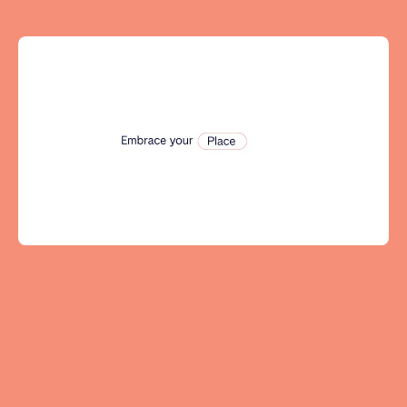
Tenerife
SWITZERLAND
Basel
Bern
Geneva
Lucerne
Zug
Zürich
ÉMIRATS ARABES UNIS
Dubaï
ROYAUME-UNI
ANGLETERRE
Bath
Birmingham