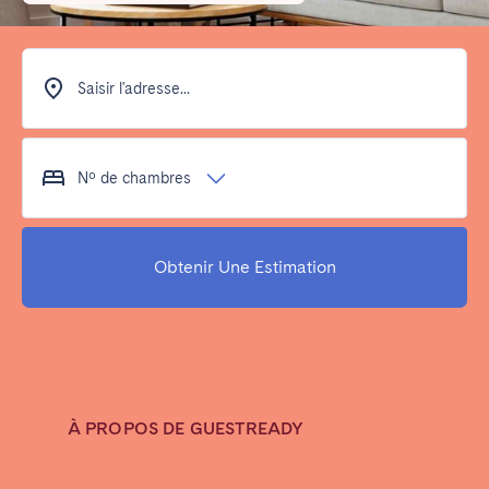
Poitiers
La Réunion
Strasbourg
Toulouse
Troyes
Saisir l'adresse...
IRELAND
Nº de chambres
Dublin
Obtenir Une Estimation
SAUDI ARABIA
Riyadh
ESPAGNE
À PROPOS DE GUESTREADY
Alicante
Barcelone
Benidorm
Bilbao