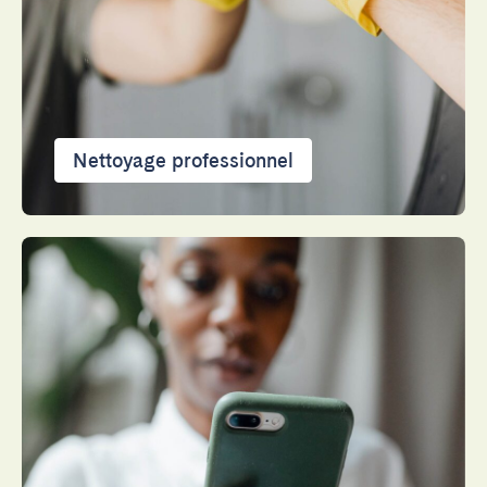
Fermer
Nettoyage professionnel
Choisir la langue
English
Français
Español
Português