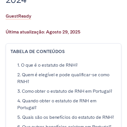
Poitiers
Réunion
Strasbourg
Toulouse
GuestReady
Troyes
Última atualização: Agosto 29, 2025
IRELAND
TABELA DE CONTEÚDOS
Dublin
1. O que é o estatuto de RNH?
SAUDI ARABIA
2. Quem é elegível e pode qualificar-se como
RNH?
Riyadh
3. Como obter o estatuto de RNH em Portugal?
4. Quando obter o estatuto de RNH em
SPAIN
Portugal?
Alicante
Barcelona
5. Quais são os benefícios do estatuto de RNH?
Benidorm
Bilbao
6. Que outros benefícios existem em Portugal?