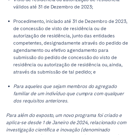
Bristol
válidos até 31 de Dezembro de 2023;
Liverpool
London
Manchester
Procedimento, iniciado até 31 de Dezembro de 2023,
de concessão de visto de residência ou de
SCOTLAND
autorização de residência, junto das entidades
Edinburgh
competentes, designadamente através do pedido de
agendamento ou efetivo agendamento para
WALES
submissão do pedido de concessão do visto de
residência ou autorização de residência ou, ainda,
Cardiff
através da submissão de tal pedido; e
PORTUGAL
Para aqueles que sejam membros do agregado
familiar de um indivíduo que cumpra com qualquer
Albufeira
Aveiro
dos requisitos anteriores.
Beja
Braga
Para além do exposto, um novo programa foi criado e
Coimbra
Évora
aplica-se desde 1 de Janeiro de 2024, relacionado com
Leiria
Lisboa
investigação científica e inovação (denominado