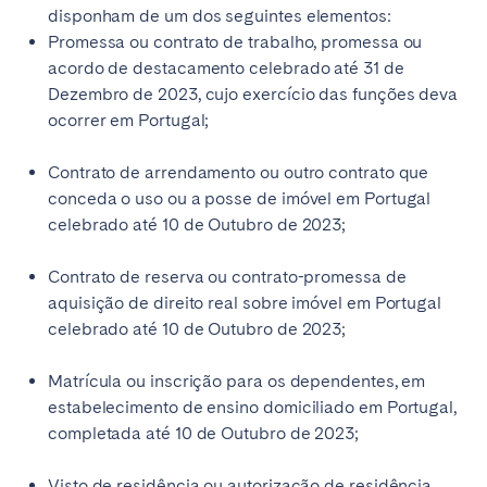
disponham de um dos seguintes elementos:
Tenerife
Promessa ou contrato de trabalho, promessa ou
acordo de destacamento celebrado até 31 de
SWITZERLAND
Dezembro de 2023, cujo exercício das funções deva
ocorrer em Portugal;
Basel
Bern
Geneva
Lucerne
Contrato de arrendamento ou outro contrato que
conceda o uso ou a posse de imóvel em Portugal
Zug
Zürich
celebrado até 10 de Outubro de 2023;
Contrato de reserva ou contrato-promessa de
UNITED ARAB EMIRATES
aquisição de direito real sobre imóvel em Portugal
Dubai
celebrado até 10 de Outubro de 2023;
Matrícula ou inscrição para os dependentes, em
UNITED KINGDOM
estabelecimento de ensino domiciliado em Portugal,
completada até 10 de Outubro de 2023;
ENGLAND
Bath
Birmingham
Visto de residência ou autorização de residência