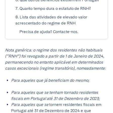
Madrid
Mallorca
7. Quanto tempo dura o estatuto de RNH?
Marbella
Salamanca
8. Lista das atividades de elevado valor
San Sebastian
Valencia
acrescentado do regime de RNH
Zaragoza
Precisa de ajuda? Contacte-nos.
ANDALUSIA
Almería
Cádiz
Nota genérica: o regime dos residentes não habituais
(“RNH”) foi revogado a partir de 1 de Janeiro de 2024,
Córdoba
Granada
permanecendo no entanto aplicável em determinados
Huelva
Málaga
casos excecionais (regime transitório), nomeadamente:
Seville
Para aqueles que já beneficiam do mesmo;
CANARY ISLANDS
Para aqueles que se tenham tornado residentes
El Hierro
Fuerteventura
fiscais em Portugal até 31 de Dezembro de 2023;
Gran Canaria
La Gomera
Para aqueles que se
tornem residentes fiscais em
La Palma
Lanzarote
Portugal até 31 de Dezembro de 2024 e que