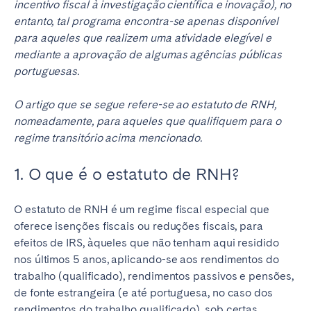
Porto
Setúbal
incentivo fiscal à investigação científica e inovação), no
entanto, tal programa encontra-se apenas disponível
Viana do Castelo
para aqueles que realizem uma atividade elegível e
mediante a aprovação de algumas agências públicas
MADEIRA
portuguesas.
AÇORES
O artigo que se segue refere-se ao estatuto de RNH,
Ponta Delgada
nomeadamente, para aqueles que qualifiquem para o
regime transitório acima mencionado.
Ir para a página global
1. O que é o estatuto de RNH?
O estatuto de RNH é um regime fiscal especial que
oferece isenções fiscais ou reduções fiscais, para
efeitos de IRS, àqueles que não tenham aqui residido
nos últimos 5 anos, aplicando-se aos rendimentos do
trabalho (qualificado), rendimentos passivos e pensões,
de fonte estrangeira (e até portuguesa, no caso dos
rendimentos do trabalho qualificado), sob certas