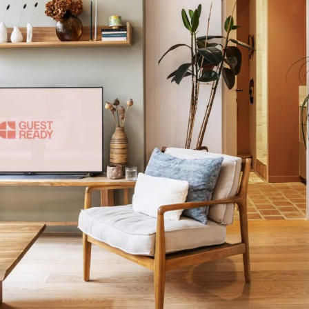
Français
Español
Não encontrou a sua cidade?
Contacte-nos
Português