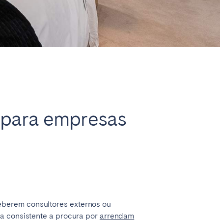
Fechar
Caen
 para empresas
Lyon
Nice
Toulouse
eberem consultores externos ou
ma consistente a procura por
arrendam