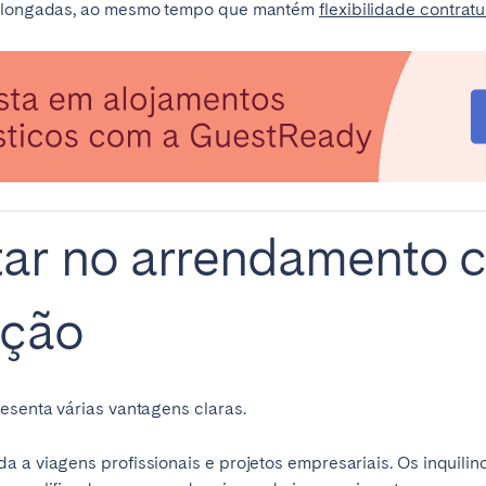
prolongadas, ao mesmo tempo que mantém
flexibilidade contrat
teventura
Gran Canaria
La Gomera
rife
Geneva
Lucerne
ar no arrendamento c
ação
resenta várias vantagens claras.
 a viagens profissionais e projetos empresariais. Os inquilin
ingham
Bristol
Liverpool