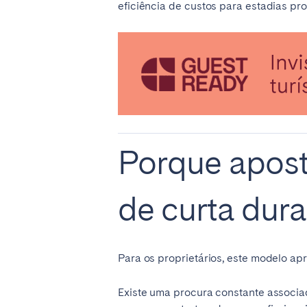
eficiência de custos para estadias 
El Hierro
Fuer
Lanzarote
Tene
SWITZERLAND
Basel
Bern
Zürich
Porque apost
UNITED ARAB EMIRATES
de curta dur
Dubai
UNITED KINGDOM
Para os proprietários, este modelo ap
ENGLAND
Existe uma procura constante associada
Bath
Birm