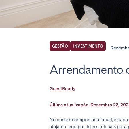
Find your locati
FRANCE
GESTÃO
INVESTIMENTO
Dezembr
Aix-en-Provence
Arca
Arrendamento c
Cannes
Dijo
Marseille
Mart
GuestReady
Paris
Poiti
Troyes
Última atualização: Dezembro 22, 20
IRELAND
No contexto empresarial atual, é cad
alojarem equipas internacionais para 
Dublin