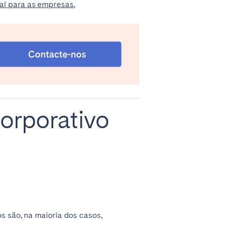
ual para as empresas.
La Palma
Zug
orporativo
os são, na maioria dos casos,
London