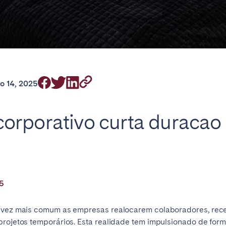
on.
o 14, 2025
Basque Country &
chon Bay
Bordeaux
Landes
orporativo curta duracao
n
La Baule
Lille
inique
Montpellier
Nantes
ers
Réunion
Strasbourg
25
a vez mais comum as empresas realocarem colaboradores, rec
projetos temporários. Esta realidade tem impulsionado de for