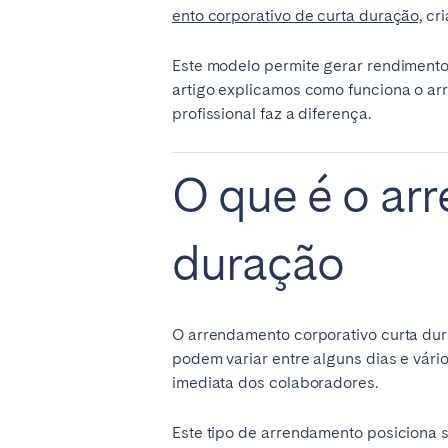
ento corporativo de curta duração,
cri
Este modelo permite gerar rendimentos 
SAUDI ARABIA
artigo explicamos como funciona o a
Riyadh
profissional faz a diferença.
SPAIN
O que é o ar
Alicante
Barc
duração
Mallorca
Marb
Zaragoza
ANDALUSIA
O arrendamento corporativo curta dur
Almería
Cádi
podem variar entre alguns dias e vári
imediata dos colaboradores.
Málaga
Sevil
Este tipo de arrendamento posiciona s
CANARY ISLANDS