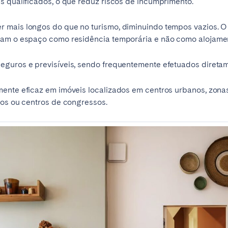
s qualificados, o que reduz riscos de incumprimento.
 mais longos do que no turismo, diminuindo tempos vazios. O
zam o espaço como residência temporária e não como alojamen
eguros e previsíveis, sendo frequentemente efetuados direta
mente eficaz em imóveis localizados em centros urbanos, zona
cos ou centros de congressos.
ro
Beja
Braga
Selecionar idioma
Fechar
a
Lisboa
Porto
English