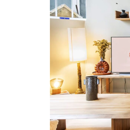
AÇORES
Ponta Delgada
Ir para a página global