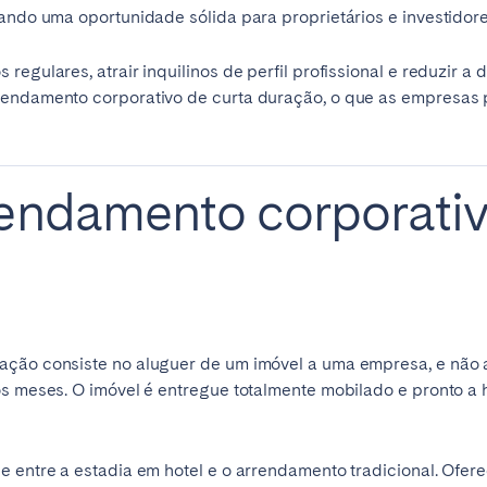
ando uma oportunidade sólida para proprietários e investidores
regulares, atrair inquilinos de perfil profissional e reduzir 
rrendamento corporativo de curta duração, o que as empresa
rendamento corporativ
elona
Benidorm
Bilbao
ella
Salamanca
San Sebastian
ação consiste no aluguer de um imóvel a uma empresa, e não a
z
Córdoba
Granada
os meses. O imóvel é entregue totalmente mobilado e pronto a 
le
e entre a estadia em hotel e o arrendamento tradicional. Ofere