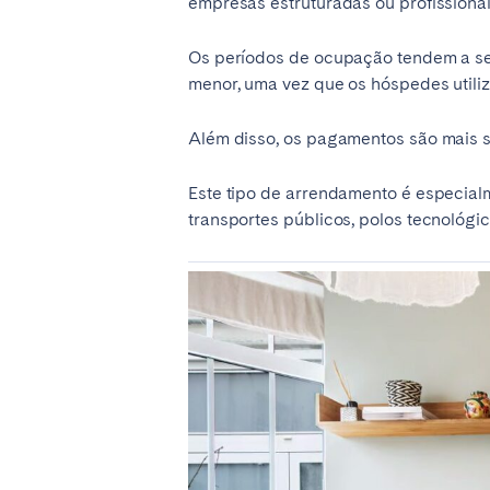
empresas estruturadas ou profissionai
Manchester
Os períodos de ocupação tendem a ser
SCOTLAND
menor, uma vez que os hóspedes utili
Edinburgh
Além disso, os pagamentos são mais s
WALES
Este tipo de arrendamento é especial
Cardiff
transportes públicos, polos tecnológi
PORTUGAL
Albufeira
Avei
Évora
Leiri
Viana do Castelo
MADEIRA