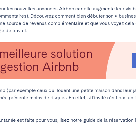
 les nouvelles annonces Airbnb car elle augmente leur visibilité
Français
commentaires). Découvrez comment bien
débuter son « busines
 une source de revenus complémentaire et que vous voyez cela
Español
e de travail.
Vous ne trouvez pas votre ville?
Contactez-nous
Português
rbnb (par exemple ceux qui louent une petite maison dans leur 
née présente moins de risques. En effet, si l’invité n’est pas u
ntanée est faite pour vous, lisez notre
guide de la réservation