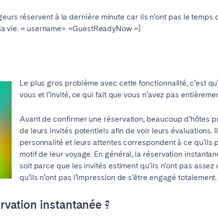
eurs réservent à la dernière minute car ils n’ont pas le temps 
te la vie. » username= »GuestReadyNow »]
Le plus gros problème avec cette fonctionnalité, c’est qu’
vous et l’invité, ce qui fait que vous n’avez pas entièreme
Avant de confirmer une réservation, beaucoup d’hôtes pré
de leurs invités potentiels afin de voir leurs évaluations. 
personnalité et leurs attentes correspondent à ce qu’ils p
ro
Beja
Braga
Choisir la langue
motif de leur voyage. En général, la réservation instanta
Fermer
a
Lisbonne
Porto
soit parce que les invités estiment qu’ils n’ont pas asse
qu’ils n’ont pas l’impression de s’être engagé totalement.
servation instantanée ?
English