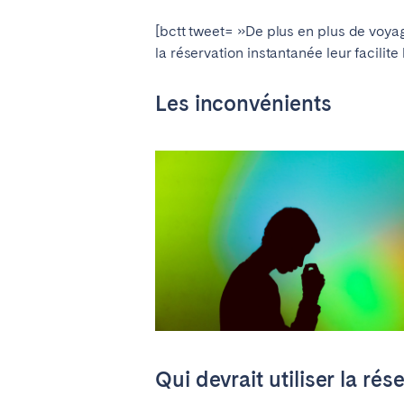
Manchester
[bctt tweet= »De plus en plus de voyag
la réservation instantanée leur facili
SCOTLAND
Les inconvénients
Edinburgh
WALES
Cardiff
PORTUGAL
Albufeira
Avei
Évora
Leiri
Viana do Castelo
MADÈRE
Qui devrait utiliser la ré