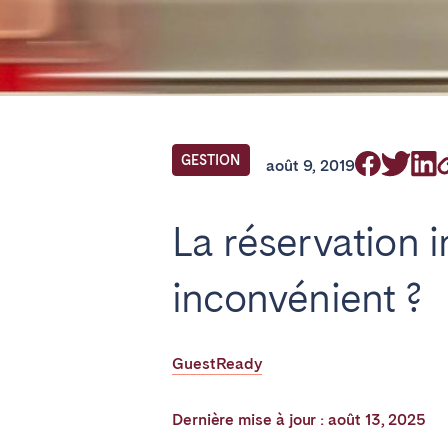
Find your locati
FRANCE
GESTION
août 9, 2019
Aix-en-Provence
Bass
La réservation 
Cannes
Dijo
Marseille
Mart
inconvénient ?
Paris
Poiti
Troyes
GuestReady
IRELAND
Dernière mise à jour : août 13, 2025
Dublin