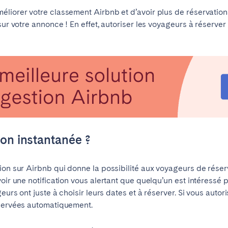
liorer votre classement Airbnb et d’avoir plus de réservation
sur votre annonce ! En effet, autoriser les voyageurs à réserver
elone
Benidorm
Bilbao
ella
Salamanca
Saint-Sébastien
ion instantanée ?
ion sur Airbnb qui donne la possibilité aux voyageurs de rése
oir une notification vous alertant que quelqu’un est intéressé 
z
Córdoba
Granada
eurs ont juste à choisir leurs dates et à réserver. Si vous autor
le
éservées automatiquement.