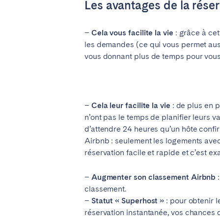
Les avantages de la réser
El Hierro
Fuer
Lanzarote
Tene
–
Cela vous facilite la vie
: grâce à cet
les demandes (ce qui vous permet auss
vous donnant plus de temps pour vous e
SWITZERLAND
Basel
Bern
Zürich
–
Cela leur facilite la vie
: de plus en p
n’ont pas le temps de planifier leurs 
ÉMIRATS ARABES UNIS
d’attendre 24 heures qu’un hôte confirme
Airbnb : seulement les logements avec 
Dubaï
réservation facile et rapide et c’est e
–
Augmenter son classement Airbnb
:
ROYAUME-UNI
classement.
–
Statut « Superhost »
ANGLETERRE
: pour obtenir 
réservation instantanée, vos chances d
Bath
Birm