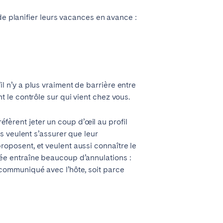
de planifier leurs vacances en avance :
il n’y a plus vraiment de barrière entre
nt le contrôle sur qui vient chez vous.
fèrent jeter un coup d’œil au profil
Ils veulent s’assurer que leur
roposent, et veulent aussi connaître le
Coimbra
née entraîne beaucoup d’annulations :
Setúbal
z communiqué avec l’hôte, soit parce