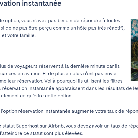
vation instantanée
teventura
Gran Canaria
La Gomera
rife
te option, vous n’avez pas besoin de répondre à toutes
i de ne pas être perçu comme un hôte pas très réactif),
t votre famille.
Geneva
Lucerne
lus de voyageurs réservent à la dernière minute car ils
vacances en avance. Et de plus en plus n’ont pas envie
 leur réservation. Voilà pourquoi ils utilisent les filtres
réservation instantanée apparaissent dans les résultats de leu
xactement ce qu’offre cette option.
 l’option réservation instantanée augmente votre taux de répon
le statut Superhost sur Airbnb, vous devez avoir un taux de ré
’atteindre ce statut sont plus élevées.
ingham
Bristol
Liverpool