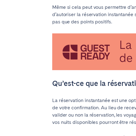
Même si cela peut vous permettre d’amé
d’autoriser la réservation instantanée 
SAUDI ARABIA
pas que des points positifs.
Riyadh
ESPAGNE
Alicante
Barc
Mallorca
Marb
Qu’est-ce que la réservat
Zaragoza
ANDALUSIA
La réservation instantanée est une opt
de votre confirmation. Au lieu de recev
Almería
Cádi
valider ou non la réservation, les voyag
Málaga
Sevil
vos nuits disponibles pourront être r
CANARY ISLANDS