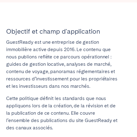
Madrid
Mallorca
Marbella
Salamanca
Saint-Sébastien
Valencia
Objectif et champ d'application
Zaragoza
GuestReady est une entreprise de gestion
ANDALUSIA
immobilière active depuis 2016. Le contenu que
nous publions reflète ce parcours opérationnel :
Almería
Cádiz
guides de gestion locative, analyses de marché,
Córdoba
Granada
contenu de voyage, panoramas réglementaires et
Huelva
Málaga
ressources d’investissement pour les propriétaires
et les investisseurs dans nos marchés.
Seville
Cette politique définit les standards que nous
CANARY ISLANDS
appliquons lors de la création, de la révision et de
la publication de ce contenu. Elle couvre
El Hierro
Fuerteventura
l’ensemble des publications du site GuestReady et
Gran Canaria
La Gomera
des canaux associés.
La Palma
Lanzarote