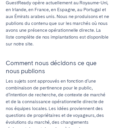
GuestReady opère actuellement au Royaume-Uni,
Tenerife
en Irlande, en France, en Espagne, au Portugal et
aux Émirats arabes unis. Nous ne produisons et ne
publions du contenu que sur les marchés où nous
SWITZERLAND
avons une présence opérationnelle directe. La
Basel
Bern
liste complète de nos implantations est disponible
sur notre site.
Geneva
Lucerne
Zug
Zürich
Comment nous décidons ce que
nous publions
ÉMIRATS ARABES UNIS
Les sujets sont approuvés en fonction d’une
Dubaï
combinaison de pertinence pour le public,
d’intention de recherche, de contexte de marché
et de la connaissance opérationnelle directe de
ROYAUME-UNI
nos équipes locales. Les idées proviennent des
questions de propriétaires et de voyageurs, des
ANGLETERRE
évolutions du marché, des changements
Bath
Birmingham