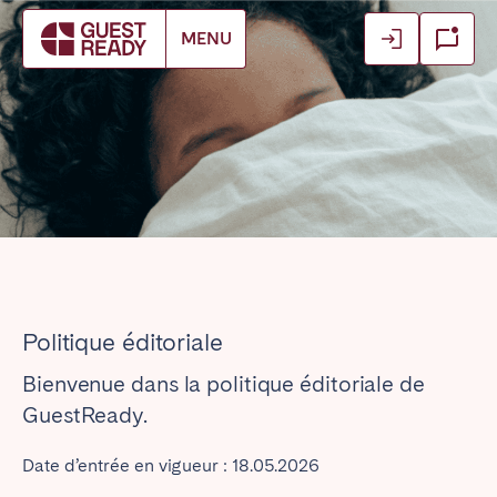
Login
Login
MENU
Réserver mon prochain séjour
Fermer
Fermer
Fermer
Log in as owner
Log in as owner
Find your location.
Log in as guest
Log in as guest
FRANCE
Aix-en-Provence
Bassin d’Arcachon
Pays Basque et Landes
Bordeaux
Caen
Cannes
Politique éditoriale
Dijon
La Baule
Lille
Lyon
Bienvenue dans la politique éditoriale de
Marseille
Martinique
GuestReady.
Montpellier
Nantes
Date d’entrée en vigueur : 18.05.2026
Nice
Paris