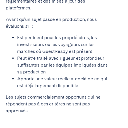
réglementaires et des mises à jour des
Bristol
Liverpool
plateformes.
Londres
Manchester
Avant qu’un sujet passe en production, nous
évaluons s’il :
SCOTLAND
Est pertinent pour les propriétaires, les
Edinburgh
investisseurs ou les voyageurs sur les
marchés où GuestReady est présent
WALES
Peut être traité avec rigueur et profondeur
Cardiff
suffisantes par les équipes impliquées dans
sa production
Apporte une valeur réelle au-delà de ce qui
PORTUGAL
est déjà largement disponible
Albufeira
Aveiro
Les sujets commercialement opportuns qui ne
Beja
Braga
répondent pas à ces critères ne sont pas
approuvés.
Coimbra
Évora
Leiria
Lisbonne