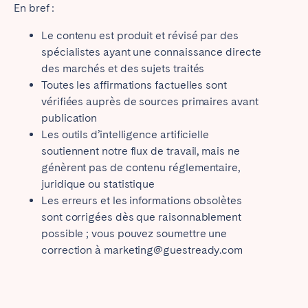
En bref :
Poitiers
La Réunion
Strasbourg
Toulouse
Le contenu est produit et révisé par des
spécialistes ayant une connaissance directe
Troyes
des marchés et des sujets traités
Toutes les affirmations factuelles sont
IRELAND
vérifiées auprès de sources primaires avant
publication
Dublin
Les outils d’intelligence artificielle
soutiennent notre flux de travail, mais ne
génèrent pas de contenu réglementaire,
SAUDI ARABIA
juridique ou statistique
Les erreurs et les informations obsolètes
Riyadh
sont corrigées dès que raisonnablement
possible ; vous pouvez soumettre une
ESPAGNE
correction à marketing@guestready.com
Alicante
Barcelone
Benidorm
Bilbao