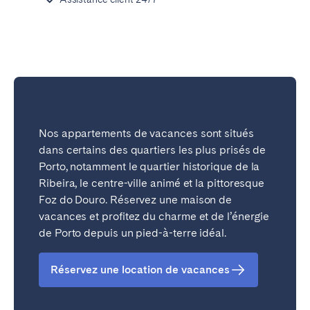
Bristol
Liverpool
Londres
Manchester
SCOTLAND
Edinburgh
WALES
Nos appartements de vacances sont situés
dans certains des quartiers les plus prisés de
Cardiff
Porto, notamment le quartier historique de la
Ribeira, le centre-ville animé et la pittoresque
PORTUGAL
Foz do Douro. Réservez une maison de
vacances et profitez du charme et de l’énergie
Albufeira
Aveiro
de Porto depuis un pied-à-terre idéal.
Beja
Braga
Coimbra
Évora
Réservez une location de vacances
Leiria
Lisbonne