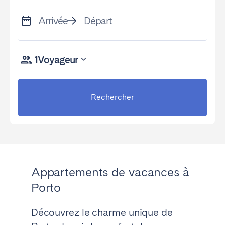
Madrid
Mallorca
Arrivée
Départ
Marbella
Salamanca
Saint-Sébastien
Valencia
Zaragoza
1
Voyageur
ANDALUSIA
Almería
Cádiz
Rechercher
Córdoba
Granada
Huelva
Málaga
Seville
CANARY ISLANDS
Appartements de vacances à
Porto
El Hierro
Fuerteventura
Gran Canaria
La Gomera
Découvrez le charme unique de
La Palma
Lanzarote