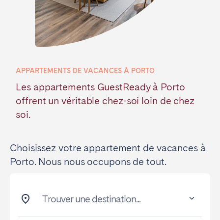
Poitiers
La Réunion
Strasbourg
Toulouse
Troyes
APPARTEMENTS DE VACANCES À PORTO
IRELAND
Les appartements GuestReady à Porto
Dublin
offrent un véritable chez-soi loin de chez
soi.
SAUDI ARABIA
Riyadh
Choisissez votre appartement de vacances à
Porto. Nous nous occupons de tout.
ESPAGNE
Alicante
Barcelone
Trouver une destination...
Benidorm
Bilbao