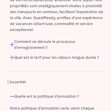
propriétés sont stratégiquement situées à proximité
des transports en commun, facilitant l’exploration de
la ville. Avec GuestReady, profitez d’une expérience
de vacances alliant luxe, commodité et service
exceptionnel.
Comment se déroule le processus
d’enregistrement ?
Quel est le tarif pour les séjours longue durée ?
GuestReady propose des tarifs attractifs pour les
séjours longue durée. Lorsque vous réservez pour 28
nuits ou plus, vous bénéficiez automatiquement d’une
L’essentiel
remise pour séjour de moyenne durée appliquée au
coût total.
Quelle est la politique d’annulation ?
De plus, pour les séjours prolongés, vous pourrez
Notre politique d’annulation varie selon chaque
profiter de réductions supplémentaires et d’offres