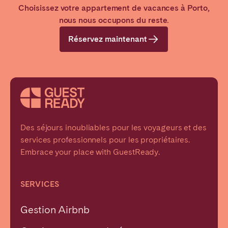
Choisissez votre appartement de vacances à Porto,
Réductions sur les billets pour les attractions de
nous nous occupons du reste.
la ville avec nos partenaires
Réservez maintenant
Des séjours inoubliables pour les voyageurs et des
services professionnels pour les propriétaires.
Embrace your place with GuestReady.
SERVICES
Gestion Airbnb