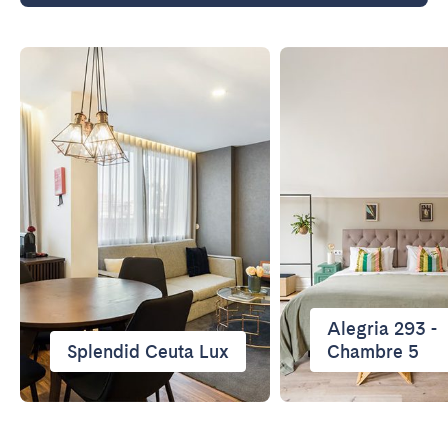
Porto
Setúbal
Viana do Castelo
MADÈRE
AZORES
Ponta Delgada
Aller sur la page globale
Alegria 293 -
Splendid Ceuta Lux
Chambre 5