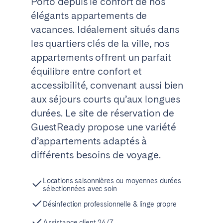
Porto depuis le confort de nos
Tenerife
élégants appartements de
vacances. Idéalement situés dans
les quartiers clés de la ville, nos
SWITZERLAND
appartements offrent un parfait
Basel
Bern
équilibre entre confort et
Geneva
Lucerne
accessibilité, convenant aussi bien
Zug
Zürich
aux séjours courts qu’aux longues
durées. Le site de réservation de
GuestReady propose une variété
ÉMIRATS ARABES UNIS
d’appartements adaptés à
Dubaï
différents besoins de voyage.
ROYAUME-UNI
Locations saisonnières ou moyennes durées
sélectionnées avec soin
ANGLETERRE
Désinfection professionnelle & linge propre
Bath
Birmingham
Assistance client 24/7