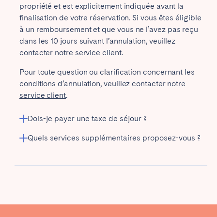
propriété et est explicitement indiquée avant la
spéciales, rendant votre séjour encore plus
finalisation de votre réservation. Si vous êtes éligible
économique. Ces économies garantissent que votre
à un remboursement et que vous ne l’avez pas reçu
séjour prolongé soit à la fois confortable et
dans les 10 jours suivant l’annulation, veuillez
abordable.
contacter notre service client.
Pour toute question ou clarification concernant les
conditions d’annulation, veuillez contacter notre
service client
.
Dois-je payer une taxe de séjour ?
Quels services supplémentaires proposez-vous ?
Transport depuis et vers l’aéroport
Panier de bienvenue
Nettoyage supplémentaire