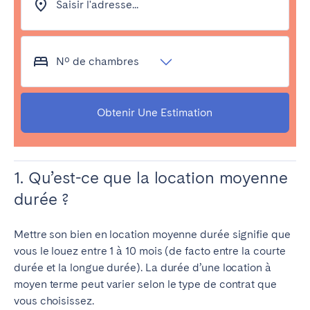
Saisir l'adresse...
Bristol
Liverpool
Londres
Manchester
Nº de chambres
SCOTLAND
Edinburgh
Obtenir Une Estimation
WALES
Cardiff
1. Qu’est-ce que la location moyenne
durée ?
PORTUGAL
Albufeira
Aveiro
Mettre son bien en location moyenne durée signifie que
Beja
Braga
vous le louez entre 1 à 10 mois (de facto entre la courte
durée et la longue durée).
La durée d’une location à
Coimbra
Évora
moyen terme peut varier selon le type de contrat que
Leiria
Lisbonne
vous choisissez.