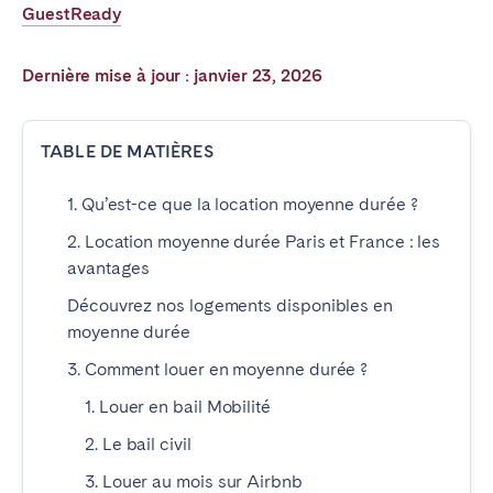
GuestReady
Poitiers
La Réunion
Strasbourg
Toulouse
Dernière mise à jour : janvier 23, 2026
Troyes
TABLE DE MATIÈRES
IRELAND
1. Qu’est-ce que la location moyenne durée ?
Dublin
2. Location moyenne durée Paris et France : les
avantages
SAUDI ARABIA
Découvrez nos logements disponibles en
Riyadh
moyenne durée
3. Comment louer en moyenne durée ?
ESPAGNE
1. Louer en bail Mobilité
Alicante
Barcelone
2. Le bail civil
Benidorm
Bilbao
3. Louer au mois sur Airbnb