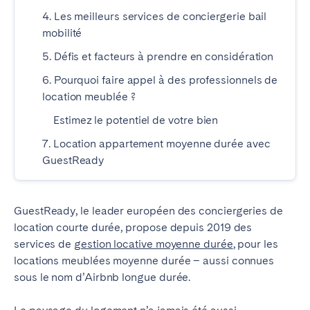
Madrid
Mallorca
4. Les meilleurs services de conciergerie bail
Marbella
Salamanca
mobilité
Saint-Sébastien
Valencia
5. Défis et facteurs à prendre en considération
Zaragoza
6. Pourquoi faire appel à des professionnels de
location meublée ?
ANDALUSIA
Estimez le potentiel de votre bien
Almería
Cádiz
7. Location appartement moyenne durée avec
Córdoba
Granada
GuestReady
Huelva
Málaga
Seville
GuestReady, le leader européen des conciergeries de
location courte durée, propose depuis 2019 des
CANARY ISLANDS
services de
gestion locative moyenne durée
, pour les
El Hierro
Fuerteventura
locations meublées moyenne durée – aussi connues
sous le nom d’Airbnb longue durée.
Gran Canaria
La Gomera
La Palma
Lanzarote