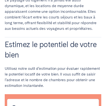
Le paysage du logement n’a jamais été aussi
Tenerife
dynamique, et les locations de moyenne durée
apparaissent comme une option incontournable. Elles
comblent l’écart entre les courts séjours et les baux à
SWITZERLAND
long terme, offrant flexibilité et stabilité pour répondre
aux besoins actuels des voyageurs et propriétaires.
Basel
Bern
Geneva
Lucerne
Estimez le potentiel de votre
Zug
Zürich
bien
ÉMIRATS ARABES UNIS
Utilisez notre outil d’estimation pour évaluer rapidement
Dubaï
le potentiel locatif de votre bien. Il vous suffit de saisir
l’adresse et le nombre de chambres pour obtenir une
estimation instantanée.
ROYAUME-UNI
ANGLETERRE
Bath
Birmingham