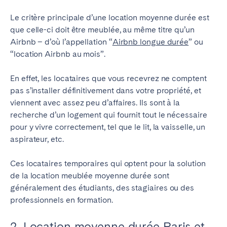
Porto
Setúbal
Le critère principale d’une location moyenne durée est
Viana do Castelo
que celle-ci doit être meublée, au même titre qu’un
Airbnb – d’où l’appellation “
Airbnb longue durée
” ou
MADÈRE
“location Airbnb au mois”.
AZORES
En effet, les locataires que vous recevrez ne comptent
Ponta Delgada
pas s’installer définitivement dans votre propriété, et
viennent avec assez peu d’affaires. Ils sont à la
Aller sur la page globale
recherche d’un logement qui fournit tout le nécessaire
pour y vivre correctement, tel que le lit, la vaisselle, un
aspirateur, etc.
Ces locataires temporaires qui optent pour la solution
de la location meublée moyenne durée sont
généralement des étudiants, des stagiaires ou des
professionnels en formation.
2. Location moyenne durée Paris et