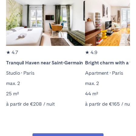
★ 4.7
★ 4.9
Tranquil Haven near Saint-Germain
Bright charm with a te
Studio • Paris
Apartment • Paris
max. 2
max. 2
25 m²
44 m²
à partir de €208 / nuit
à partir de €165 / nuit