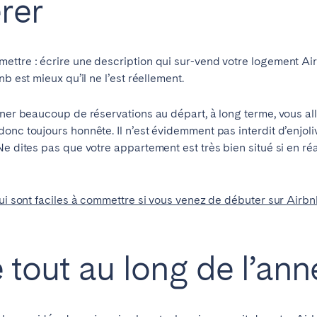
rer
teventura
Gran Canaria
La Gomera
rife
ettre : écrire une description qui sur-vend votre logement A
b est mieux qu’il ne l’est réellement.
ainer beaucoup de réservations au départ, à long terme, vous 
Geneva
Lucerne
onc toujours honnête. Il n’est évidemment pas interdit d’enjoli
e dites pas que votre appartement est très bien situé si en réal
qui sont faciles à commettre si vous venez de débuter sur Airb
e tout au long de l’an
ingham
Bristol
Liverpool