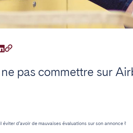
on.
Pays Basque et
in d’Arcachon
Bordeaux
Landes
à ne pas commettre sur Ai
n
La Baule
Lille
inique
Montpellier
Nantes
ers
La Réunion
Strasbourg
 éviter d’avoir de mauvaises évaluations sur son annonce ?