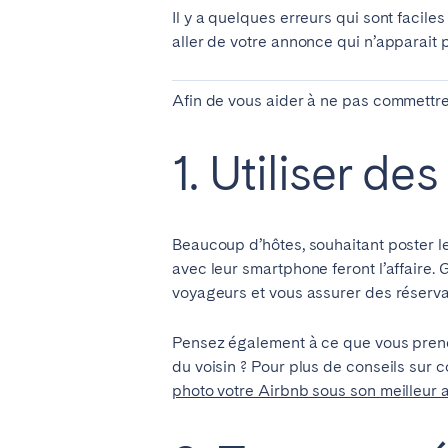
Il y a quelques erreurs qui sont facil
aller de votre annonce qui n’apparait p
SAUDI ARABIA
Afin de vous aider à ne pas commettre 
Riyadh
1. Utiliser d
ESPAGNE
Alicante
Barc
Mallorca
Marb
Beaucoup d’hôtes, souhaitant poster l
avec leur smartphone feront l’affaire.
Zaragoza
voyageurs et vous assurer des réservati
ANDALUSIA
Pensez également à ce que vous prenez e
Almería
Cádi
du voisin ? Pour plus de conseils sur 
Málaga
Sevil
photo votre Airbnb sous son meilleur 
CANARY ISLANDS