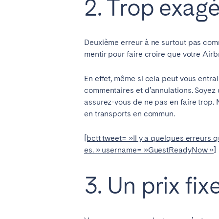
2. Trop exagé
El Hierro
Fuer
Lanzarote
Tene
Deuxième erreur à ne surtout pas comm
mentir pour faire croire que votre Airbn
SWITZERLAND
En effet, même si cela peut vous entr
Basel
Bern
commentaires et d’annulations. Soyez d
Zürich
assurez-vous de ne pas en faire trop. N
en transports en commun.
ÉMIRATS ARABES UNIS
[bctt tweet= »Il y a quelques erreurs 
Dubaï
es. » username= »GuestReadyNow »]
3. Un prix fix
ROYAUME-UNI
ANGLETERRE
Bath
Birm