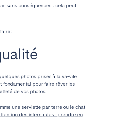
t pas sans conséquences : cela peut
aire :
ualité
Madrid
Valencia
uelques photos prises à la va-vite
t fondamental pour faire rêver les
netteté de vos photos.
omme une serviette par terre ou le chat
Huelva
l’attention des internautes : prendre en