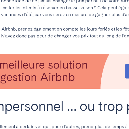
bonne idée de ne jamais changer le prix par nuit de votre Ai
ur inciter les clients à réserver en basse saison ? Cela peut é
vacances d’été, car vous serez en mesure de gagner plus d’ar
 Airbnb, prenez également en compte les jours fériés et les fêt
el. N’ayez donc pas peur
de changer vos prix tout au long de l’a
ro
Beja
Braga
Choisir la langue
Fermer
a
Lisbonne
Porto
impersonnel … ou trop
English
lement à certains et qui, pour d’autres, prend plus de temps à