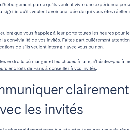
d’hébergement parce qu’ils veulent vivre une expérience person
Français
 signifie qu’ils veulent avoir une idée de qui vous êtes réelle
Español
 veulent que vous frappiez à leur porte toutes les heures pour
Vous ne trouvez pas votre ville?
Contactez-nous
e la convivialité de vos invités. Faites particulièrement attenti
Português
cations de s’ils veulent interagir avec vous ou non.
es endroits où manger et les choses à faire, n’hésitez-pas à le
eurs endroits de Paris à conseiller à vos invités
.
mmuniquer clairement
ec les invités
le plus rapidement possible, et surtout assurez-vous de répon