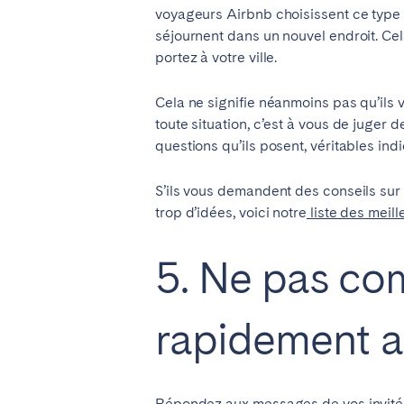
AZORES
voyageurs Airbnb choisissent ce type 
Ponta Delgada
séjournent dans un nouvel endroit. Cela
portez à votre ville.
Cela ne signifie néanmoins pas qu’ils
Aller sur la page globale
toute situation, c’est à vous de juger d
questions qu’ils posent, véritables indi
S’ils vous demandent des conseils sur l
trop d’idées, voici notre
liste des meill
5. Ne pas co
rapidement av
Répondez aux messages de vos invités 