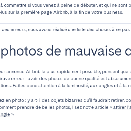
es à commettre si vous venez à peine de débuter, et qui ne son
lus sur la première page Airbnb, à la fin de votre business.
ces erreurs, nous avons réalisé une liste des choses à ne pas f
es photos de mauvaise q
elone
Benidorm
Bilbao
ella
Salamanca
Saint-Sébastien
eur annonce Airbnb le plus rapidement possible, pensent que q
 Grave erreur : avoir des photos de bonne qualité est absolumen
ons. Faites donc attention à la luminosité, aux angles et à la 
n photo : y a-t-il des objets bizarres qu’il faudrait retirer, c
z
Córdoba
Granada
comment prendre de belles photos, lisez notre article «
attirer 
le
angle
».