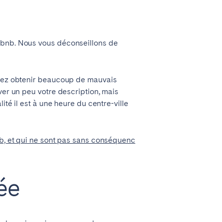
La Palma
irbnb. Nous vous déconseillons de
allez obtenir beaucoup de mauvais
Zug
ver un peu votre description, mais
ité il est à une heure du centre-ville
nb, et qui ne sont pas sans conséquenc
née
Londres