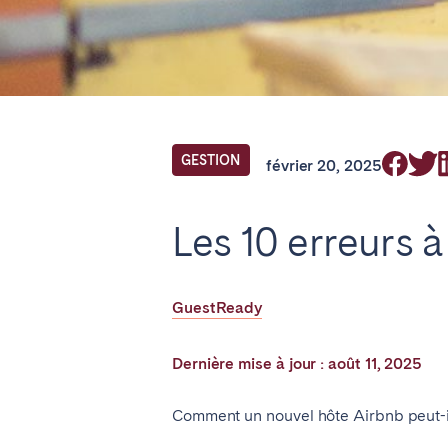
Find your locati
FRANCE
GESTION
février 20, 2025
Aix-en-Provence
Bass
Les 10 erreurs 
Cannes
Dijo
Marseille
Mart
GuestReady
Paris
Poiti
Troyes
Dernière mise à jour : août 11, 2025
IRELAND
Comment un nouvel hôte Airbnb peut-il
Dublin