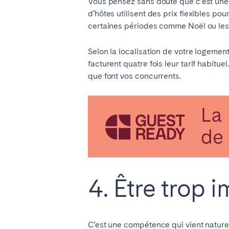
Vous pensez sans doute que c’est une 
d’hôtes utilisent des prix flexibles po
Manchester
certaines périodes comme Noël ou les 
SCOTLAND
Selon la localisation de votre logement
Edinburgh
facturent quatre fois leur tarif habitu
que font vos concurrents.
WALES
Cardiff
PORTUGAL
Albufeira
Avei
Évora
Leiri
4. Être trop 
Viana do Castelo
MADÈRE
C’est une compétence qui vient naturel