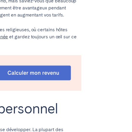
rbnb, mais saviez-vous que beaucoup
galement être avantageux pendant
gent en augmentant vos tarifs.
es religieuses, où certains hôtes
nnée
et gardez toujours un œil sur ce
Coimbra
Setúbal
 personnel
 se développer. La plupart des