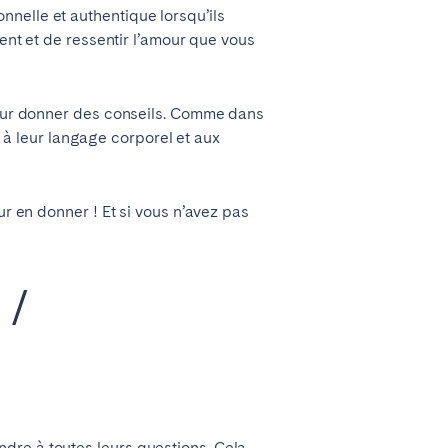
nelle et authentique lorsqu’ils
ment et de ressentir l’amour que vous
 leur donner des conseils. Comme dans
on à leur langage corporel et aux
ur en donner ! Et si vous n’avez pas
 /
dre à toutes leurs questions. Cela