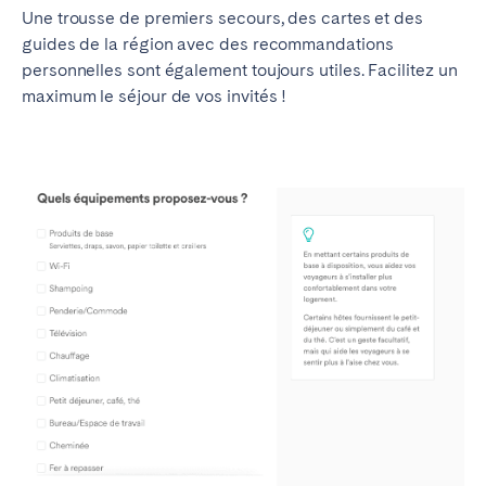
Une trousse de premiers secours, des cartes et des
Bristol
Liverpool
guides de la région avec des recommandations
Londres
Manchester
personnelles sont également toujours utiles. Facilitez un
maximum le séjour de vos invités !
SCOTLAND
Edinburgh
WALES
Cardiff
PORTUGAL
Albufeira
Aveiro
Beja
Braga
Coimbra
Évora
Leiria
Lisbonne