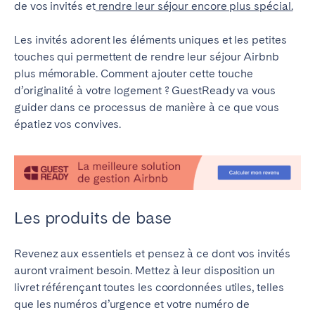
de vos invités et
rendre leur séjour encore plus spécial.
Madrid
Mallorca
Marbella
Salamanca
L
es invités adorent les éléments uniques et les petites
Saint-Sébastien
Valencia
touches qui permettent de rendre leur séjour Airbnb
plus mémorable. Comment ajouter cette touche
Zaragoza
d’originalité à votre logement ? GuestReady va vous
guider dans ce processus de manière à ce que vous
ANDALUSIA
épatiez vos convives.
Almería
Cádiz
Córdoba
Granada
Huelva
Málaga
Seville
Les produits de base
CANARY ISLANDS
Revenez aux essentiels et pensez à ce dont vos invités
El Hierro
Fuerteventura
auront vraiment besoin. Mettez à leur disposition un
Gran Canaria
La Gomera
livret référençant toutes les coordonnées utiles, telles
que les numéros d’urgence et votre numéro de
La Palma
Lanzarote