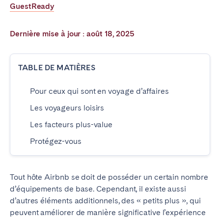
GuestReady
Poitiers
La Réunion
Strasbourg
Toulouse
Dernière mise à jour : août 18, 2025
Troyes
TABLE DE MATIÈRES
IRELAND
Pour ceux qui sont en voyage d’affaires
Dublin
Les voyageurs loisirs
SAUDI ARABIA
Les facteurs plus-value
Protégez-vous
Riyadh
ESPAGNE
Tout hôte Airbnb se doit de posséder un certain nombre
d’équipements de base.
Cependant, il existe aussi
Alicante
Barcelone
d’autres éléments additionnels, des « petits plus », qui
Benidorm
Bilbao
peuvent améliorer de manière significative l’expérience