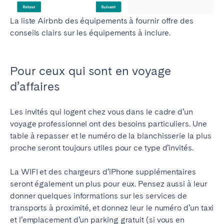
Porto
Setúbal
Viana do Castelo
La liste Airbnb des équipements à fournir offre des
conseils clairs sur les équipements à inclure.
MADÈRE
AZORES
Pour ceux qui sont en voyage
Ponta Delgada
d’affaires
Aller sur la page globale
Les invités qui logent chez vous dans le cadre d’un
voyage professionnel ont des besoins particuliers. Une
table à repasser et le numéro de la blanchisserie la plus
proche seront toujours utiles pour ce type d’invités.
La WIFI et des chargeurs d’iPhone supplémentaires
seront également un plus pour eux. Pensez aussi à leur
donner quelques informations sur les services de
transports à proximité, et donnez leur le numéro d’un taxi
et l’emplacement d’un parking gratuit (si vous en