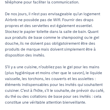
téléphone pour faciliter la communication.
Tenerife
De nos jours, il n’est pas envisageable qu’un logement
Airbnb ne possède pas de Wifi.
Fournir des draps
SWITZERLAND
propres et des serviettes est également essentiel.
Basel
Bern
Stockez le papier toilette dans la salle de bain. Quant
aux produits de base comme le shampooing ou le gel
Geneva
Lucerne
douche, ils ne doivent pas obligatoirement être des
Zug
Zürich
produits de marque mais doivent simplement être à
disposition des invités.
ÉMIRATS ARABES UNIS
S’il y a une cuisine, n’oubliez pas le gel pour les mains
Dubaï
(plus hygiénique et moins cher que le savon), le liquide
vaisselle, les torchons, les couverts et les assiettes :
éléments indispensables pour les invités qui souhaitent
ROYAUME-UNI
cuisiner. C’est à l’hôte, s’il le souhaite, de prévoir du café,
du thé ou des collations de base pour ses invités : cela
ANGLETERRE
constitue une véritable attention bienveillante.
Bath
Birmingham