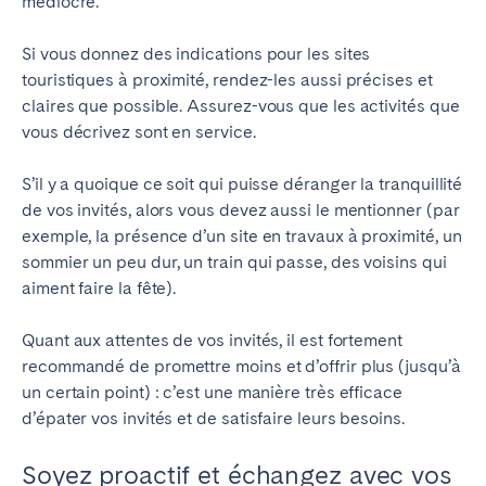
médiocre.
Porto
Setúbal
Viana do Castelo
Si vous donnez des indications pour les sites
touristiques à proximité, rendez-les aussi précises et
MADÈRE
claires que possible. Assurez-vous que les activités que
vous décrivez sont en service.
AZORES
Ponta Delgada
S’il y a quoique ce soit qui puisse déranger la tranquillité
de vos invités, alors vous devez aussi le mentionner (par
exemple, la présence d’un site en travaux à proximité, un
Aller sur la page globale
sommier un peu dur, un train qui passe, des voisins qui
aiment faire la fête).
Quant aux attentes de vos invités, il est fortement
recommandé de promettre moins et d’offrir plus (jusqu’à
un certain point) : c’est une manière très efficace
d’épater vos invités et de satisfaire leurs besoins.
Soyez proactif et échangez avec vos