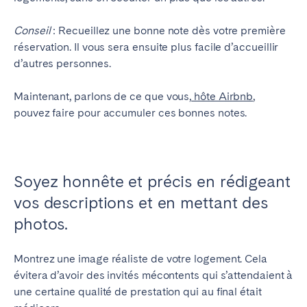
Bristol
Liverpool
Conseil
: Recueillez une bonne note dès votre première
Londres
Manchester
réservation. Il vous sera ensuite plus facile d’accueillir
d’autres personnes.
SCOTLAND
Edinburgh
Maintenant, parlons de ce que vous,
hôte Airbnb
,
pouvez faire pour accumuler ces bonnes notes.
WALES
Cardiff
Soyez honnête et précis en rédigeant
PORTUGAL
vos descriptions et en mettant des
photos.
Albufeira
Aveiro
Beja
Braga
Montrez une image réaliste de votre logement. Cela
Coimbra
Évora
évitera d’avoir des invités mécontents qui s’attendaient à
Leiria
Lisbonne
une certaine qualité de prestation qui au final était