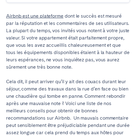
Madrid
Mallorca
Marbella
Salamanca
Airbnb est une plateforme
dont le succès est mesuré
par la réputation et les commentaires de ses utilisateurs.
Saint-Sébastien
Valencia
La plupart du temps, vos invités vous notent à votre juste
Zaragoza
valeur.
Si votre appartement était parfaitement propre,
que vous les avez accueillis chaleureusement et que
ANDALUSIA
tous les équipements disponibles étaient à la hauteur de
Almería
Cádiz
leurs espérances, ne vous inquiétez pas, vous aurez
sûrement une très bonne note.
Córdoba
Granada
Huelva
Málaga
Cela dit, il peut arriver qu’il y ait des couacs durant leur
Seville
séjour, comme des travaux dans la rue d’en face ou bien
une chaudière qui tombe en panne. Comment rebondir
CANARY ISLANDS
après une mauvaise note ? Voici une liste de nos
meilleurs conseils pour obtenir de bonnes
El Hierro
Fuerteventura
recommandations sur Airbnb.
Un mauvais commentaire
Gran Canaria
La Gomera
peut sensiblement être préjudiciable pendant une durée
La Palma
Lanzarote
assez longue car cela prend du temps aux hôtes pour