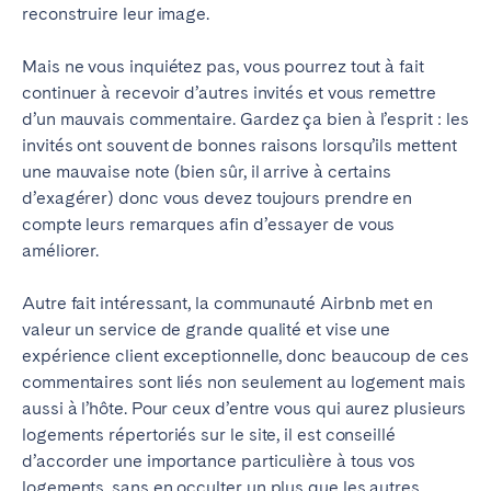
reconstruire leur image.
Tenerife
Mais ne vous inquiétez pas, vous pourrez tout à fait
continuer à recevoir d’autres invités et vous remettre
SWITZERLAND
d’un mauvais commentaire.
Gardez ça bien à l’esprit : les
Basel
Bern
invités ont souvent de bonnes raisons lorsqu’ils mettent
une mauvaise note (bien sûr, il arrive à certains
Geneva
Lucerne
d’exagérer) donc vous devez toujours prendre en
Zug
Zürich
compte leurs remarques afin d’essayer de vous
améliorer.
ÉMIRATS ARABES UNIS
Autre fait intéressant, la communauté Airbnb met en
Dubaï
valeur un service de grande qualité et vise une
expérience client exceptionnelle, donc beaucoup de ces
commentaires sont liés non seulement au logement mais
ROYAUME-UNI
aussi à l’hôte.
Pour ceux d’entre vous qui aurez plusieurs
logements répertoriés sur le site, il est conseillé
ANGLETERRE
d’accorder une importance particulière à tous vos
Bath
Birmingham
logements, sans en occulter un plus que les autres.