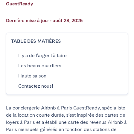
GuestReady
Poitiers
La Réunion
Strasbourg
Toulouse
Dernière mise à jour : août 28, 2025
Troyes
TABLE DES MATIÈRES
IRELAND
Il y a de l’argent à faire
Dublin
Les beaux quartiers
SAUDI ARABIA
Haute saison
Contactez nous!
Riyadh
ESPAGNE
La
conciergerie Airbnb à Paris GuestReady
, spécialiste
de la location courte durée, s’est inspirée des cartes de
Alicante
Barcelone
loyers à Paris et a établi une carte des revenus Airbnb à
Benidorm
Bilbao
Paris mensuels générés en fonction des stations de