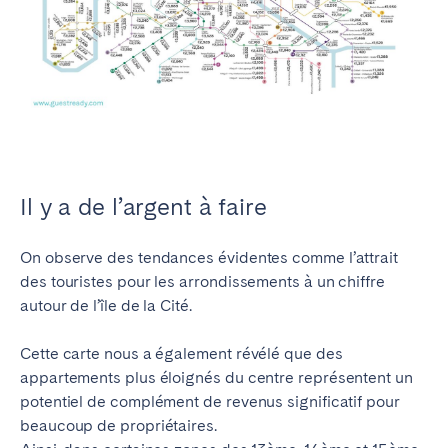
Porto
Setúbal
Viana do Castelo
MADÈRE
AZORES
Ponta Delgada
Il y a de l’argent à faire
Aller sur la page globale
On observe des tendances évidentes comme l’attrait
des touristes pour les arrondissements à un chiffre
autour de l’île de la Cité.
Cette carte nous a également révélé que des
appartements plus éloignés du centre représentent un
potentiel de complément de revenus significatif pour
beaucoup de propriétaires.