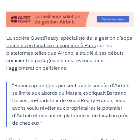
Tenerife
SWITZERLAND
La société GuestReady, spécialiste de la
gestion d’appa
Basel
Bern
rtements en location saisonnière à Paris
sur les
Geneva
Lucerne
plateformes telles que Airbnb, a étudié à ses débuts
Zug
Zürich
comment se partageaient ces revenus dans
l’agglomération parisienne.
ÉMIRATS ARABES UNIS
“Beaucoup de gens pensent que le succès d’Airbnb
Dubaï
se limite aux abords du Marais, expliquait Bertrand
Desies, co-fondateur de GuestReady France, nous
avons voulu révéler aux propriétaires le potentiel
ROYAUME-UNI
d’Airbnb et des autres plateformes de location près
de chez eux.”
ANGLETERRE
Bath
Birmingham