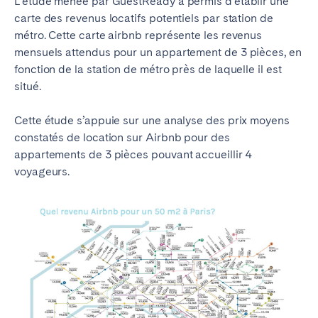
L’étude menée par GuestReady a permis d’établir une
Bristol
Liverpool
carte des revenus locatifs potentiels par station de
métro. Cette carte airbnb représente les revenus
Londres
Manchester
mensuels attendus pour un appartement de 3 pièces, en
fonction de la station de métro près de laquelle il est
SCOTLAND
situé.
Edinburgh
Cette étude s’appuie sur une analyse des prix moyens
WALES
constatés de location sur Airbnb pour des
appartements de 3 pièces pouvant accueillir 4
Cardiff
voyageurs.
PORTUGAL
Albufeira
Aveiro
Beja
Braga
Coimbra
Évora
Leiria
Lisbonne