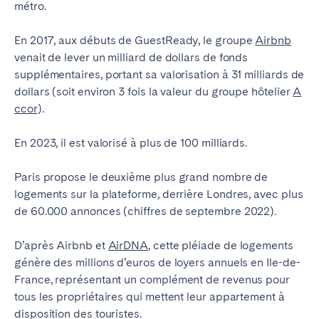
métro.
Madrid
Mallorca
Marbella
Salamanca
En 2017, aux débuts de GuestReady, le groupe
Airbnb
Saint-Sébastien
Valencia
venait de lever un milliard de dollars de fonds
supplémentaires, portant sa valorisation à 31 milliards de
Zaragoza
dollars (soit environ 3 fois la valeur du groupe hôtelier
A
ccor
).
ANDALUSIA
Almería
Cádiz
En 2023, il est valorisé à plus de 100 milliards.
Córdoba
Granada
Paris propose le deuxième plus grand nombre de
Huelva
Málaga
logements sur la plateforme, derrière Londres, avec plus
Seville
de 60.000 annonces (chiffres de septembre 2022).
CANARY ISLANDS
D’après Airbnb et
AirDNA
, cette pléiade de logements
génère des millions d’euros de loyers annuels en Ile-de-
El Hierro
Fuerteventura
France, représentant un complément de revenus pour
Gran Canaria
La Gomera
tous les propriétaires qui mettent leur appartement à
La Palma
Lanzarote
disposition des touristes.