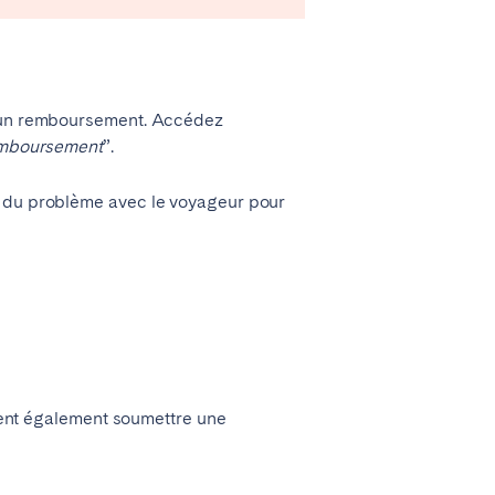
re un remboursement. Accédez
emboursement
”.
r du problème avec le voyageur pour
Coimbra
Setúbal
uvent également soumettre une