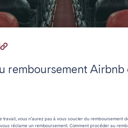
on.
Pays Basque et
in d’Arcachon
Bordeaux
Landes
u remboursement Airbnb d
n
La Baule
Lille
inique
Montpellier
Nantes
ers
La Réunion
Strasbourg
tre travail, vous n’aurez pas à vous soucier du remboursement de
 vous réclame un remboursement. Comment procéder au rembo