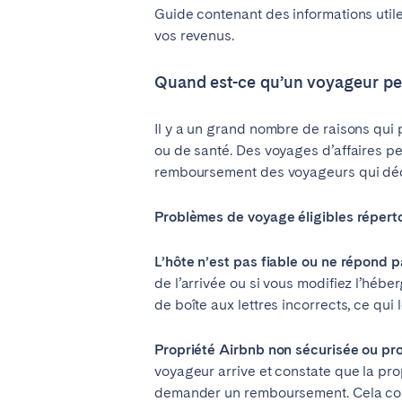
Guide contenant des informations utile
vos revenus.
SAUDI ARABIA
Quand est-ce qu’un voyageur p
Riyadh
Il y a un grand nombre de raisons qu
ou de santé. Des voyages d’affaires p
ESPAGNE
remboursement des voyageurs qui décr
Alicante
Barc
Problèmes de voyage éligibles réperto
Mallorca
Marb
Zaragoza
L’hôte n’est pas fiable ou ne répond 
de l’arrivée ou si vous modifiez l’hé
ANDALUSIA
de boîte aux lettres incorrects, ce qu
Almería
Cádi
Propriété Airbnb non sécurisée ou pr
Málaga
Sevil
voyageur arrive et constate que la prop
CANARY ISLANDS
demander un remboursement. Cela conce