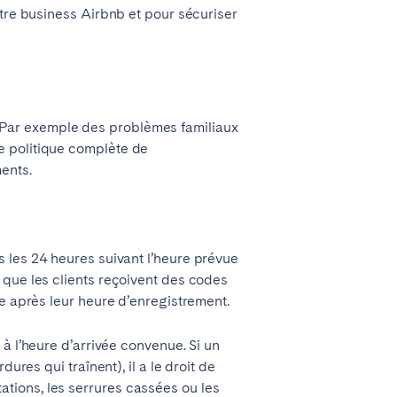
otre business Airbnb et pour sécuriser
 Par exemple des problèmes familiaux
e politique complète de
ents.
Madrid
Valencia
 les 24 heures suivant l’heure prévue
 que les clients reçoivent des codes
le après leur heure d’enregistrement.
Huelva
 à l’heure d’arrivée convenue. Si un
ures qui traînent), il a le droit de
tions, les serrures cassées ou les