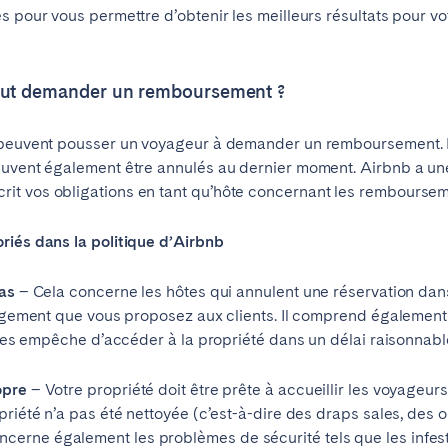
s pour vous permettre d’obtenir les meilleurs résultats pour v
eut demander un remboursement ?
i peuvent pousser un voyageur à demander un remboursement.
euvent également être annulés au dernier moment. Airbnb a un
it vos obligations en tant qu’hôte concernant les remboursem
elone
Benidorm
Bilbao
riés dans la politique d’Airbnb
ella
Salamanca
Saint-Sébastien
pas
– Cela concerne les hôtes qui annulent une réservation dans
bergement que vous proposez aux clients. Il comprend également
i les empêche d’accéder à la propriété dans un délai raisonnab
z
Córdoba
Granada
opre
le
– Votre propriété doit être prête à accueillir les voyageurs
riété n’a pas été nettoyée (c’est-à-dire des draps sales, des ord
rne également les problèmes de sécurité tels que les infesta