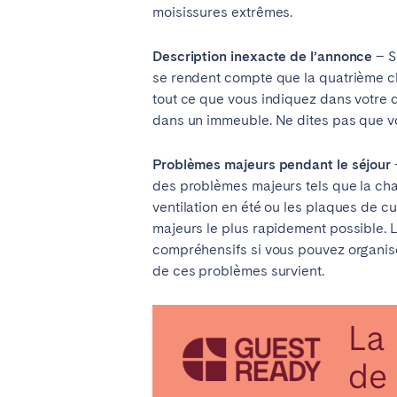
moisissures extrêmes.
El Hierro
Fuer
Lanzarote
Tene
Description inexacte de l’annonce
– S
se rendent compte que la quatrième c
tout ce que vous indiquez dans votre d
SWITZERLAND
dans un immeuble. Ne dites pas que vo
Basel
Bern
Problèmes majeurs pendant le séjour
Zürich
des problèmes majeurs tels que la chau
ventilation en été ou les plaques de c
majeurs le plus rapidement possible. 
ÉMIRATS ARABES UNIS
compréhensifs si vous pouvez organis
Dubaï
de ces problèmes survient.
ROYAUME-UNI
ANGLETERRE
Bath
Birm