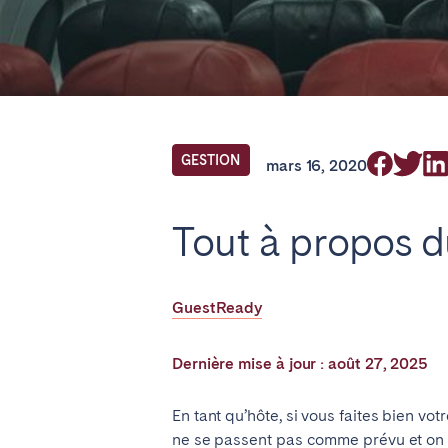
Find your locati
FRANCE
GESTION
mars 16, 2020
Aix-en-Provence
Bass
Tout à propos d
Cannes
Dijo
Marseille
Mart
GuestReady
Paris
Poiti
Troyes
Dernière mise à jour : août 27, 2025
IRELAND
En tant qu’hôte, si vous faites bien vo
ne se passent pas comme prévu et on
Dublin