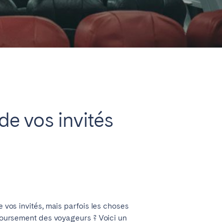
Fermer
Caen
e vos invités
Lyon
Nice
Toulouse
 vos invités, mais parfois les choses
ursement des voyageurs ? Voici un