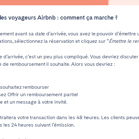
des voyageurs Airbnb : comment ça marche ?
tement avant sa date d’arrivée, vous avez le pouvoir d’émett
ions, sélectionnez la réservation et cliquez sur “
Émettre le r
 d’arrivée, c’est un peu plus compliqué. Vous devriez discute
e de remboursement il souhaite. Alors vous devriez :
s souhaitez rembourser
ro
Beja
Braga
ssez Offrir un remboursement partiel
Choisir la langue
Fermer
e et un message à votre invité.
a
Lisbonne
Porto
nb traitera votre transaction dans les 48 heures. Les clients pe
 les 24 heures suivant l’émission.
English