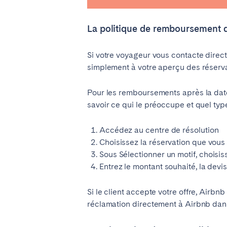
Manchester
La politique de remboursement 
SCOTLAND
Si votre voyageur vous contacte direc
Edinburgh
simplement à votre aperçu des réservat
WALES
Pour les remboursements après la date
Cardiff
savoir ce qui le préoccupe et quel typ
Accédez au centre de résolution
PORTUGAL
Choisissez la réservation que vou
Albufeira
Avei
Sous
Sélectionner un motif
, choisi
Entrez le montant souhaité, la devis
Évora
Leiri
Viana do Castelo
Si le client accepte votre offre, Airb
réclamation directement à Airbnb dans
MADÈRE