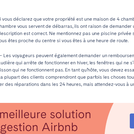
teventura
Gran Canaria
La Gomera
rife
i vous déclarez que votre propriété est une maison de 4 chamb
hambre vous servent de débarras, ils ont raison de demande
escription est correct. Ne mentionnez pas une piscine privée s’i
us êtes proche du centre si vous êtes à une heure de route.
Geneva
Lucerne
– Les voyageurs peuvent également demander un remboursement
dière qui arrête de fonctionner en hiver, les fenêtres qui ne s
uisson qui ne fonctionnent pas. En tant qu’hôte, vous devez es
La plupart des clients comprendront que parfois les choses tou
er des réparations dans les 24 heures, mais attendez-vous à 
ingham
Bristol
Liverpool