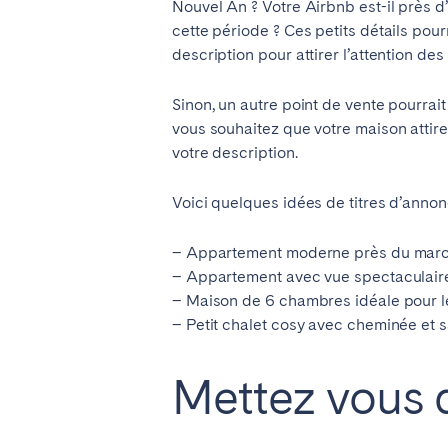
Nouvel An ? Votre Airbnb est-il près d
Manchester
cette période ? Ces petits détails pour
description pour attirer l’attention de
SCOTLAND
Sinon, un autre point de vente pourrai
Edinburgh
vous souhaitez que votre maison attire
votre description.
WALES
Cardiff
Voici quelques idées de titres d’annon
– Appartement moderne près du mar
PORTUGAL
– Appartement avec vue spectaculaire 
Albufeira
Avei
– Maison de 6 chambres idéale pour le
– Petit chalet cosy avec cheminée et 
Évora
Leiri
Viana do Castelo
Mettez vous d
MADÈRE