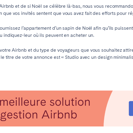
 Airbnb et de si No
ë
l se célèbre là-bas, nous vous recommando
Français
 que vos invités sentent que vous avez fait des efforts pour ré
, fournissez l’appartement d’un sapin de No
ë
l afin qu’ils puissen
Español
Vous ne trouvez pas votre ville?
Contactez-nous
u indiquez-leur où ils peuvent en acheter un.
Português
votre Airbnb et du type de voyageurs que vous souhaitez attire
 le titre de votre annonce est « Studio avec un design minimalis