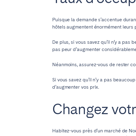
El Hierro
Fuer
Lanzarote
Tene
Puisque la demande s’accentue durant 
hôtels augmentent énormément leurs p
SWITZERLAND
De plus, si vous savez qu’il n’y a pas
Basel
Bern
pas peur d’augmenter considérablement
Zürich
Néanmoins, assurez-vous de rester comp
ÉMIRATS ARABES UNIS
Si vous savez qu’il n’y a pas beaucou
d’augmenter vos prix.
Dubaï
Changez votre
ROYAUME-UNI
ANGLETERRE
Habitez-vous près d’un marché de No
Bath
Birm