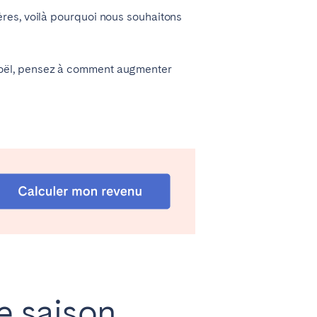
res, voilà pourquoi nous souhaitons
o
ë
l, pensez à comment augmenter
Madrid
Valencia
Huelva
e saison