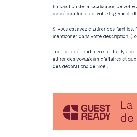
AZORES
En fonction de la localisation de votre
Ponta Delgada
de décoration dans votre logement afin
Si vous essayez d’attirer des familles
mentionner dans votre description !) o
Aller sur la page globale
Tout cela dépend bien sûr du style de 
attirer des voyageurs d’affaires et que
des décorations de No
ë
l.