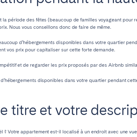
teventura
Gran Canaria
La Gomera
rife
la période des fêtes (beaucoup de familles voyageant pour rej
rix. Nous vous conseillons donc de faire de même.
 beaucoup d’hébergements disponibles dans votre quartier pend
Geneva
Lucerne
 vos prix pour capitaliser sur cette forte demande.
étitif et de regarder les prix proposés par des Airbnb similai
p d’hébergements disponibles dans votre quartier pendant cett
 titre et votre descri
ë
l ? Votre appartement est-il localisé à un endroit avec une vue
ingham
Bristol
Liverpool