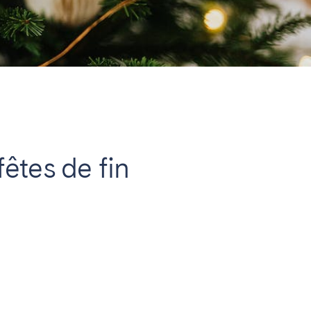
Fermer
Caen
êtes de fin
Lyon
Nice
Toulouse