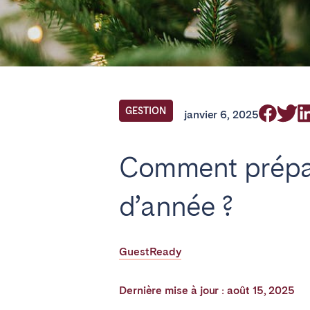
Find your locati
FRANCE
GESTION
janvier 6, 2025
Aix-en-Provence
Bass
Comment prépare
Cannes
Dijo
Marseille
Mart
d’année ?
Paris
Poiti
Troyes
GuestReady
IRELAND
Dernière mise à jour : août 15, 2025
Dublin