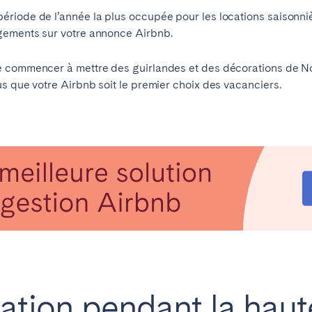
riode de l’année la plus occupée pour les locations saisonniè
gements sur votre annonce Airbnb.
e commencer à mettre des guirlandes et des décorations de N
s que votre Airbnb soit le premier choix des vacanciers.
elone
Benidorm
Bilbao
ella
Salamanca
Saint-Sébastien
z
Córdoba
Granada
le
ation pendant la haut