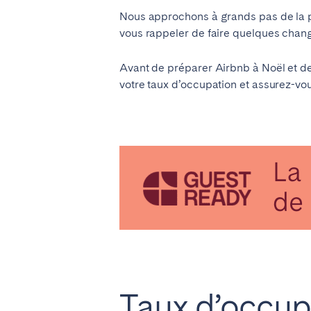
Nous approchons à grands pas de la pé
vous rappeler de faire quelques chan
SAUDI ARABIA
Avant de préparer Airbnb à Noël et d
Riyadh
votre taux d’occupation et assurez-vou
ESPAGNE
Alicante
Barc
Mallorca
Marb
Zaragoza
ANDALUSIA
Almería
Cádi
Málaga
Sevil
Taux d’occup
CANARY ISLANDS