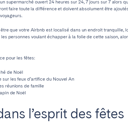
’un supermarché ouvert 24 heures sur 24, 7 jours sur 7 alors q
ront faire toute la différence et doivent absolument être ajouté
s voyageurs.
t être que votre Airbnb est localisé dans un endroit tranquille
 les personnes voulant échapper à la folie de cette saison, alo
ce pour les fêtes:
ché de No
ë
l
sur les feux d’artifice du Nouvel An
ro
Beja
Braga
s réunions de famille
Choisir la langue
Fermer
sapin de No
ë
l
a
Lisbonne
Porto
ans l’esprit des fêtes
English