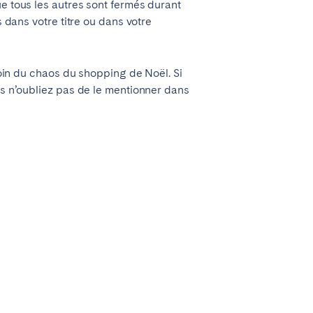
ue tous les autres sont fermés durant
s dans votre titre ou dans votre
, loin du chaos du shopping de No
ë
l. Si
rs n’oubliez pas de le mentionner dans
Coimbra
Setúbal