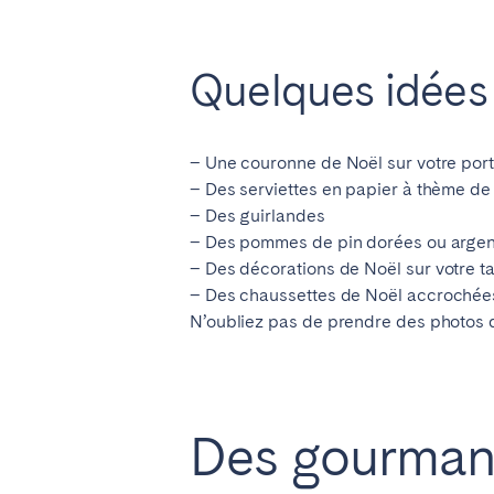
Quelques idées
– Une couronne de No
ë
l sur votre por
– Des serviettes en papier à thème de
– Des guirlandes
– Des pommes de pin dorées ou argen
– Des décorations de No
ë
l sur votre 
– Des chaussettes de No
ë
l accrochée
N’oubliez pas de prendre des photos d
Des gourmand