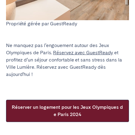
Propriété gérée par GuestReady
Ne manquez pas l’engouement autour des Jeux
Olympiques de Paris.
Réservez avec GuestReady
et
profitez d’un séjour confortable et sans stress dans la
Ville Lumière. Réservez avec GuestReady dès
aujourd’hui !
Réserver un logement pour les Jeux Olympiques d
e Paris 2024