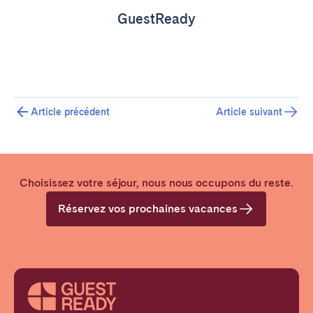
GuestReady
Article précédent
Article suivant
Choisissez votre séjour, nous nous occupons du reste.
Réservez vos prochaines vacances