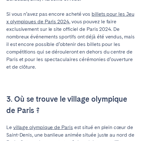
Si vous n’avez pas encore acheté vos
billets pour les Jeu
x olympiques de Paris 2024
, vous pouvez le faire
exclusivement sur le site officiel de Paris 2024. De
nombreux événements sportifs ont déjà été vendus, mais
il est encore possible d’obtenir des billets pour les
compétitions qui se dérouleront en dehors du centre de
Paris et pour les spectaculaires cérémonies d’ouverture
et de clôture.
3. Où se trouve le village olympique
de Paris ?
Le
village olympique de Paris
est situé en plein cœur de
Saint-Denis, une banlieue animée située juste au nord de