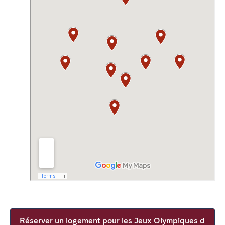
Réserver un logement pour les Jeux Olympiques d