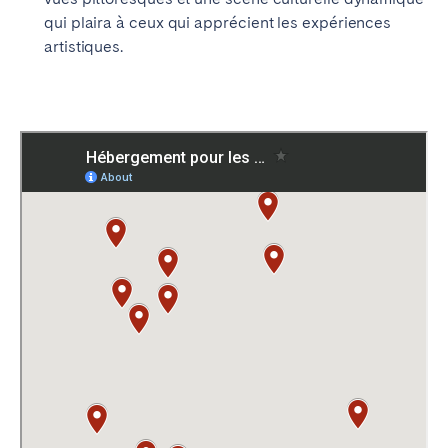
qui plaira à ceux qui apprécient les expériences
artistiques.