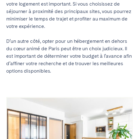
votre logement est important. Si vous choisissez de
séjourner à proximité des principaux sites, vous pourrez
minimiser le temps de trajet et profiter au maximum de
votre expérience.
D’un autre côté, opter pour un hébergement en dehors
du cœur animé de Paris peut être un choix judicieux. Il
est important de déterminer votre budget à l’avance afin
d’affiner votre recherche et de trouver les meilleures
options disponibles.