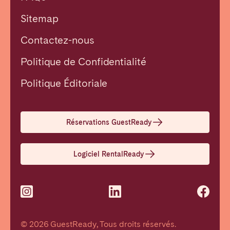
Sitemap
Contactez-nous
Fermer
Politique de Confidentialité
Politique Éditoriale
Choisir la langue
Réservations GuestReady
English
Français
Logiciel RentalReady
Español
Português
© 2026 GuestReady, Tous droits réservés.