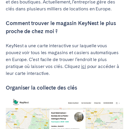
Porto
Setúbal
et des boutiques. Actuellement, l’entreprise gère des
clés dans plusieurs milliers de locations en Europe.
Viana do Castelo
Comment trouver le magasin KeyNest le plus
MADÈRE
proche de chez moi ?
AZORES
KeyNest a une carte interactive sur laquelle vous
Ponta Delgada
pouvez voir tous les magasins et casiers automatiques
en Europe. C’est facile de trouver l’endroit le plus
Aller sur la page globale
pratique où laisser vos clés. Cliquez
ici
pour accéder à
leur carte interactive.
Organiser la collecte des clés