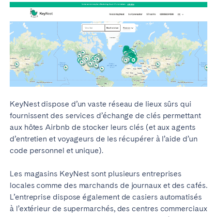
Bristol
Liverpool
Londres
Manchester
SCOTLAND
Edinburgh
WALES
KeyNest dispose d’un vaste réseau de lieux sûrs qui
Cardiff
fournissent des services d’échange de clés permettant
aux hôtes Airbnb de stocker leurs clés (et aux agents
PORTUGAL
d’entretien et voyageurs de les récupérer à l’aide d’un
code personnel et unique).
Albufeira
Aveiro
Beja
Braga
Les magasins KeyNest sont plusieurs entreprises
locales comme des marchands de journaux et des cafés.
Coimbra
Évora
L’entreprise dispose également de casiers automatisés
Leiria
Lisbonne
à l’extérieur de supermarchés, des centres commerciaux