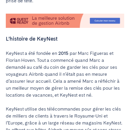
prise de tête.
Madrid
Mallorca
Marbella
Salamanca
Saint-Sébastien
Valencia
Zaragoza
L’histoire de KeyNest
ANDALUSIA
KeyNest a été fondée en
2015
par Marc Figueras et
Almería
Cádiz
Florian Hoven. Tout a commencé quand Marc a
Córdoba
Granada
demandé au café du coin de garder les clés pour ses
voyageurs Airbnb quand il n’était pas en mesure
Huelva
Málaga
d’assurer leur accueil. Cela a amené Marc a réfléchir à
Seville
un meilleur moyen de gérer la remise des clés pour les
locations de vacances, et KeyNest est né.
CANARY ISLANDS
El Hierro
Fuerteventura
KeyNest utilise des télécommandes pour gérer les clés
de milliers de clients à travers le Royaume-Uni et
Gran Canaria
La Gomera
l’Europe, grâce à un large réseau de magasins KeyNest.
La Palma
Lanzarote
Ils offrent aux hôtes Airbnb un moyen sûr et sans stress