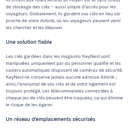
Tenerife
de stockage des clés – aussi simple d’accès pour les
voyageurs. Globalement, ils gardent vos clés en lieu sûr
proche de votre Airbnb, où les voyageurs peuvent venir
SWITZERLAND
les chercher et les déposer.
Basel
Bern
Une solution fiable
Geneva
Lucerne
Zug
Zürich
Les clés gardées dans les magasins KeyNest sont
manipulées uniquement par du personnel qualifié et les
casiers automatiques disposent de caméras de sécurité.
ÉMIRATS ARABES UNIS
KeyNest ne conserve jamais aucune adresse Airbnb ;
ainsi, l’anonymat de vos clés et de votre logement est
Dubaï
toujours protégé. Les télécommandes connectées à
chaque jeu de clés peuvent être traquées, ce qui élimine
ROYAUME-UNI
le risque de les égarer.
ANGLETERRE
Un réseau d’emplacements sécurisés
Bath
Birmingham