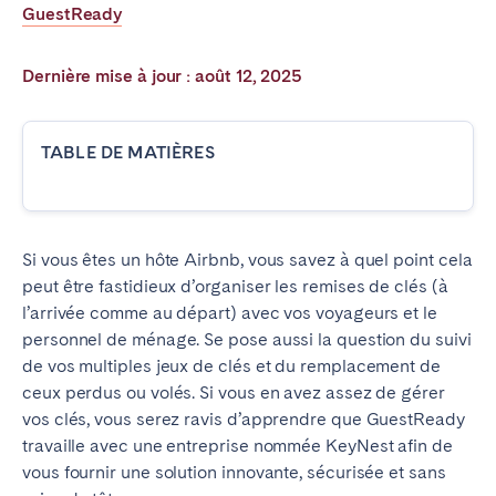
GuestReady
Poitiers
La Réunion
Strasbourg
Toulouse
Dernière mise à jour : août 12, 2025
Troyes
TABLE DE MATIÈRES
IRELAND
Dublin
Si vous êtes un hôte Airbnb, vous savez à quel point cela
SAUDI ARABIA
peut être fastidieux d’organiser les remises de clés (à
l’arrivée comme au départ) avec vos voyageurs et le
Riyadh
personnel de ménage. Se pose aussi la question du suivi
de vos multiples jeux de clés et du remplacement de
ceux perdus ou volés. Si vous en avez assez de gérer
ESPAGNE
vos clés, vous serez ravis d’apprendre que GuestReady
Alicante
Barcelone
travaille avec une entreprise nommée KeyNest afin de
vous fournir une solution innovante, sécurisée et sans
Benidorm
Bilbao