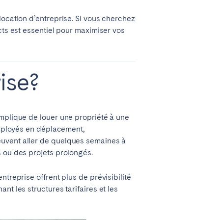
location d’entreprise. Si vous cherchez
cts est essentiel pour maximiser vos
ise?
Madrid
implique de louer une propriété à une
Valencia
employés en déplacement,
euvent aller de quelques semaines à
s ou des projets prolongés.
Huelva
treprise offrent plus de prévisibilité
t les structures tarifaires et les