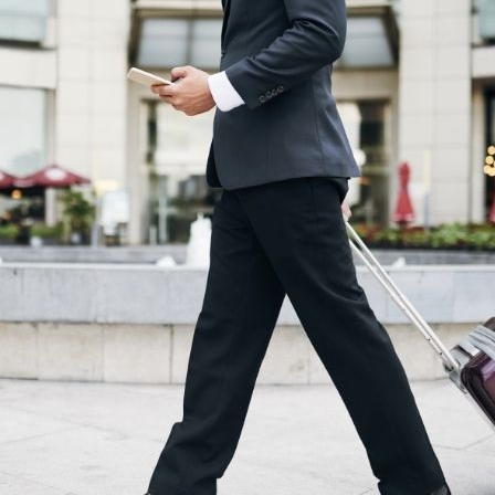
teventura
Gran Canaria
La Gomera
rife
Geneva
Lucerne
ingham
Bristol
Liverpool