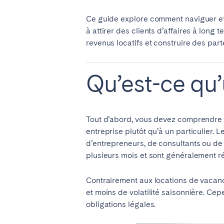
Ce guide explore comment naviguer effi
à attirer des clients d’affaires à lon
SAUDI ARABIA
revenus locatifs et construire des part
Riyadh
Qu’est-ce qu’
ESPAGNE
Alicante
Barc
Tout d’abord, vous devez comprendre ce
Mallorca
Marb
entreprise plutôt qu’à un particulier.
Zaragoza
d’entrepreneurs, de consultants ou de
plusieurs mois et sont généralement ré
ANDALUSIA
Almería
Cádi
Contrairement aux locations de vacances
et moins de volatilité saisonnière. Ce
Málaga
Sevil
obligations légales.
CANARY ISLANDS