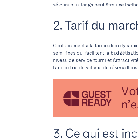
AZORES
séjours plus longs peut être une inci
Ponta Delgada
2. Tarif du march
Aller sur la page globale
Contrairement à la tarification dynamiq
semi-fixes qui facilitent la budgétisati
niveau de service fourni et l’attractiv
l’accord ou du volume de réservations 
3. Ce qui est inc