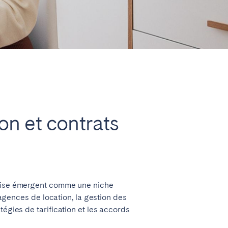
Fermer
Caen
ion et contrats
Lyon
Nice
Toulouse
eprise émergent comme une niche
 agences de location, la gestion des
égies de tarification et les accords