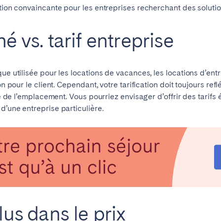
tation convaincante pour les entreprises recherchant des solu
Français
é vs. tarif entreprise
Español
Vous ne trouvez pas votre ville?
Contactez-nous
ue utilisée pour les locations de vacances, les locations d’entr
Português
on pour le client. Cependant, votre tarification doit toujours ref
ité de l’emplacement. Vous pourriez envisager d’offrir des tarif
d’une entreprise particulière.
lus dans le prix