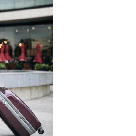
La Palma
Zug
Londres