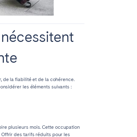
 nécessitent
nte
 de la fiabilité et de la cohérence.
considérer les éléments suivants :
Coimbra
Setúbal
oire plusieurs mois. Cette occupation
ffrir des tarifs réduits pour les