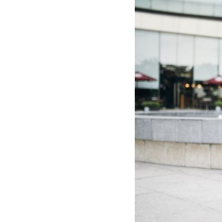
El Hierro
Fuer
Lanzarote
Tene
SWITZERLAND
Basel
Bern
Zürich
ÉMIRATS ARABES UNIS
Dubaï
ROYAUME-UNI
ANGLETERRE
Bath
Birm