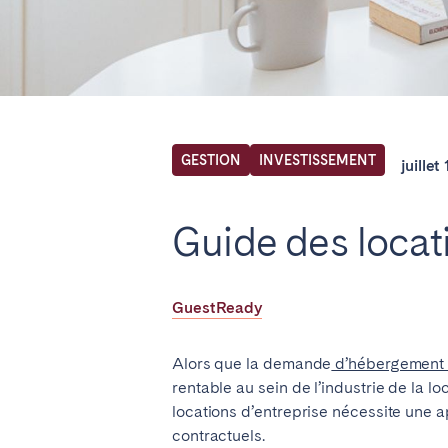
Find your locati
FRANCE
GESTION
INVESTISSEMENT
juillet
Aix-en-Provence
Bass
Guide des locati
Cannes
Dijo
Marseille
Mart
GuestReady
Paris
Poiti
Troyes
Alors que la demande
d’hébergement 
rentable au sein de l’industrie de la l
IRELAND
locations d’entreprise nécessite une a
contractuels.
Dublin