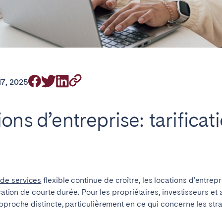
on.
 17, 2025
Pays Basque et
in d’Arcachon
Bordeaux
Landes
ons d’entreprise: tarificat
n
La Baule
Lille
inique
Montpellier
Nantes
ers
La Réunion
Strasbourg
de services
flexible continue de croître, les locations d’entr
ocation de courte durée. Pour les propriétaires, investisseurs et
pproche distincte, particulièrement en ce qui concerne les strat