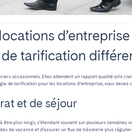
locations d’entreprise
de tarification différe
ers occasionnels. Elles attendent un rapport qualité-prix clair,
gie de tarification pour les locations d’entreprise, vous devez 
ro
Beja
Braga
Choisir la langue
Fermer
a
Lisbonne
Porto
rat et de séjour
à être plus longs, s’étendant souvent sur plusieurs semaines v
English
s de vacance et d’assurer un flux de trésorerie plus régulier. O