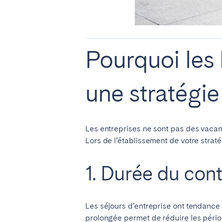
Manchester
SCOTLAND
Pourquoi les 
Edinburgh
WALES
une stratégie 
Cardiff
PORTUGAL
Les entreprises ne sont pas des vacanci
Lors de l’établissement de votre straté
Albufeira
Avei
Évora
Leiri
1. Durée du cont
Viana do Castelo
MADÈRE
Les séjours d’entreprise ont tendance 
prolongée permet de réduire les période