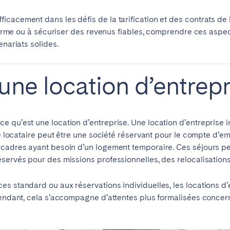
cacement dans les défis de la tarification et des contrats de 
g terme ou à sécuriser des revenus fiables, comprendre ces aspe
enariats solides.
une location d’entrepr
elone
Benidorm
Bilbao
 qu’est une location d’entreprise. Une location d’entreprise 
ella
Salamanca
Saint-Sébastien
 Le locataire peut être une société réservant pour le compte d’
 cadres ayant besoin d’un logement temporaire. Ces séjours p
servés pour des missions professionnelles, des relocalisation
z
Córdoba
Granada
 standard ou aux réservations individuelles, les locations d’en
pendant, cela s’accompagne d’attentes plus formalisées concernan
le