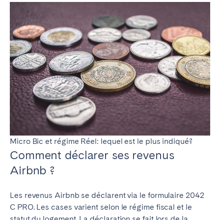
Porto
Setúbal
Viana do Castelo
MADÈRE
AZORES
Ponta Delgada
Aller sur la page globale
Micro Bic et régime Réel: lequel est le plus indiqué?
Comment déclarer ses revenus
Airbnb ?
Les revenus Airbnb se déclarent via le formulaire 2042
C PRO. Les cases varient selon le régime fiscal et le
statut du logement.
La
déclaration
se fait lors de la