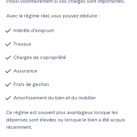
choisi volontairement si vos charges sont importantes.
Bristol
Liverpool
Avec le régime réel, vous pouvez déduire :
Londres
Manchester
Intérêts d’emprunt
SCOTLAND
Edinburgh
Travaux
WALES
Charges de copropriété
Cardiff
Assurance
Frais de gestion
PORTUGAL
Amortissement du bien et du mobilier
Albufeira
Aveiro
Beja
Braga
Ce régime est souvent plus avantageux lorsque les
Coimbra
Évora
dépenses sont élevées ou lorsque le bien a été acquis
récemment.
Leiria
Lisbonne