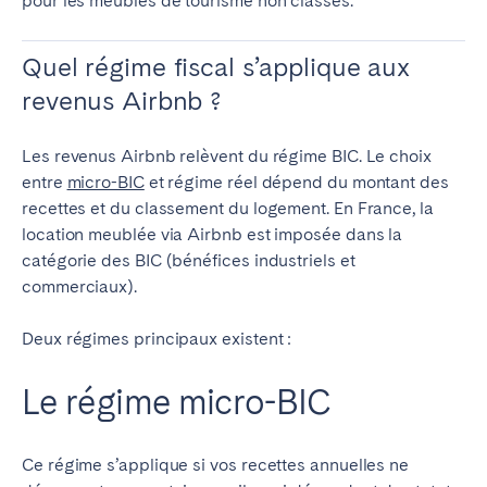
pour les meublés de tourisme non classés.
Madrid
Mallorca
Marbella
Salamanca
Quel régime fiscal s’applique aux
Saint-Sébastien
Valencia
revenus Airbnb ?
Zaragoza
Les revenus Airbnb relèvent du régime BIC. Le choix
ANDALUSIA
entre
micro-BIC
et régime réel dépend du montant des
recettes et du classement du logement.
En France, la
Almería
Cádiz
location meublée via Airbnb est imposée dans la
Córdoba
Granada
catégorie des BIC (bénéfices industriels et
Huelva
Málaga
commerciaux).
Seville
Deux régimes principaux existent :
CANARY ISLANDS
Le régime micro-BIC
El Hierro
Fuerteventura
Gran Canaria
La Gomera
Ce régime s’applique si vos recettes annuelles ne
La Palma
Lanzarote