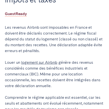
Poitiers
La Réunion
Strasbourg
Toulouse
GuestReady
Troyes
Les revenus Airbnb sont imposables en France et
doivent être déclarés correctement. Le régime fiscal
IRELAND
dépend du statut du logement (classé ou non classé) et
du montant des recettes. Une déclaration adaptée évite
Dublin
erreurs et pénalités.
SAUDI ARABIA
Louer un
logement sur Airbnb
génère des revenus
considérés comme des bénéfices industriels et
Riyadh
commerciaux (BIC). Même pour une location
occasionnelle, les recettes doivent être intégrées dans
votre déclaration annuelle.
ESPAGNE
Alicante
Barcelone
Comprendre le régime applicable est essentiel, car les
seuils et abattements ont évolué récemment, notamment
Benidorm
Bilbao