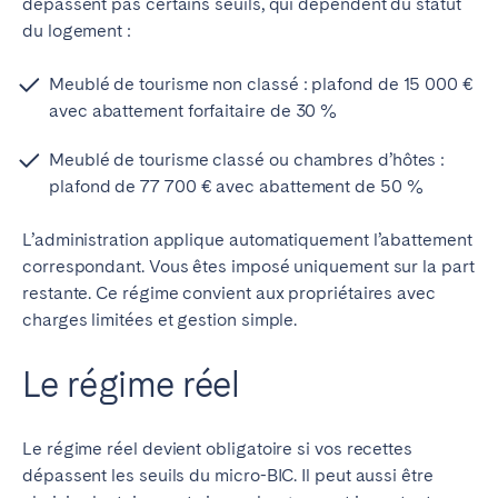
dépassent pas certains seuils, qui dépendent du statut
Tenerife
du logement :
Meublé de tourisme non classé : plafond de 15 000 €
SWITZERLAND
avec abattement forfaitaire de 30 %
Basel
Bern
Meublé de tourisme classé ou chambres d’hôtes :
Geneva
Lucerne
plafond de 77 700 € avec abattement de 50 %
Zug
Zürich
L’administration applique automatiquement l’abattement
correspondant. Vous êtes imposé uniquement sur la part
ÉMIRATS ARABES UNIS
restante. Ce régime convient aux propriétaires avec
charges limitées et gestion simple.
Dubaï
Le régime réel
ROYAUME-UNI
Le régime réel devient obligatoire si vos recettes
ANGLETERRE
dépassent les seuils du micro-BIC. Il peut aussi être
Bath
Birmingham