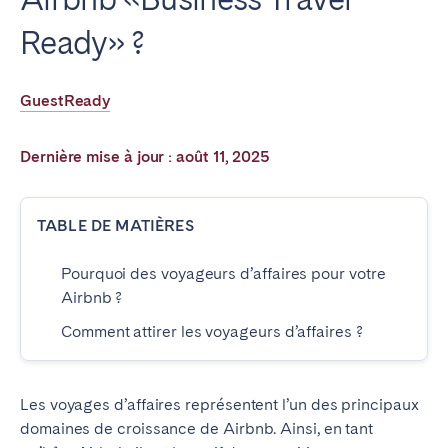
Poitiers
La Réunion
Ready» ?
Strasbourg
Toulouse
Troyes
GuestReady
IRELAND
Dernière mise à jour : août 11, 2025
Dublin
TABLE DE MATIÈRES
SAUDI ARABIA
Pourquoi des voyageurs d’affaires pour votre
Riyadh
Airbnb ?
Comment attirer les voyageurs d’affaires ?
ESPAGNE
Alicante
Barcelone
Les voyages d’affaires représentent l’un des principaux
domaines de croissance de Airbnb. Ainsi, en tant
Benidorm
Bilbao