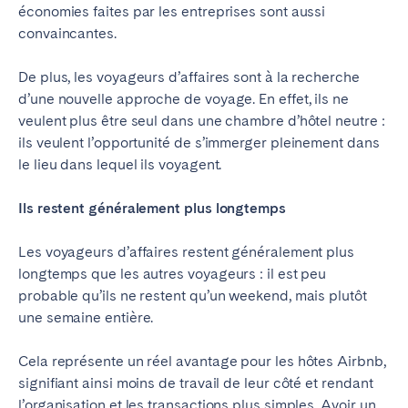
économies faites par les entreprises sont aussi
Tenerife
convaincantes.
De plus, les voyageurs d’affaires sont à la recherche
SWITZERLAND
d’une nouvelle approche de voyage. En effet, ils ne
Basel
Bern
veulent plus être seul dans une chambre d’hôtel neutre :
ils veulent l’opportunité de s’immerger pleinement dans
Geneva
Lucerne
le lieu dans lequel ils voyagent.
Zug
Zürich
Ils restent généralement plus longtemps
ÉMIRATS ARABES UNIS
Les voyageurs d’affaires restent généralement plus
Dubaï
longtemps que les autres voyageurs : il est peu
probable qu’ils ne restent qu’un weekend, mais plutôt
une semaine entière.
ROYAUME-UNI
Cela représente un réel avantage pour les hôtes Airbnb,
ANGLETERRE
signifiant ainsi moins de travail de leur côté et rendant
Bath
Birmingham
l’organisation et les transactions plus simples. Avoir un