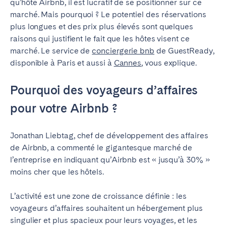
qu’hôte Airbnb, il est lucratif de se positionner sur ce
Madrid
Mallorca
marché. Mais pourquoi ? Le potentiel des réservations
Marbella
Salamanca
plus longues et des prix plus élevés sont quelques
raisons qui justifient le fait que les hôtes visent ce
Saint-Sébastien
Valencia
marché. Le service de
conciergerie bnb
de GuestReady,
Zaragoza
disponible à Paris et aussi à
Cannes
, vous explique.
ANDALUSIA
Pourquoi des voyageurs d’affaires
Almería
Cádiz
pour votre Airbnb ?
Córdoba
Granada
Huelva
Málaga
Jonathan Liebtag,
chef de développement des affaires
Seville
de
Airbnb, a commenté le gigantesque marché de
l’entreprise en indiquant qu’Airbnb est « jusqu’à 30% »
CANARY ISLANDS
moins cher que les hôtels.
El Hierro
Fuerteventura
L’activité est une zone de croissance définie : les
Gran Canaria
La Gomera
voyageurs d’affaires souhaitent un hébergement plus
La Palma
Lanzarote
singulier et plus spacieux pour leurs voyages, et les