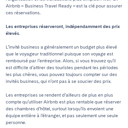
Airbnb « Business Travel Ready » est la clé pour assurer
Bristol
Liverpool
ces réservations.
Londres
Manchester
Les entreprises réserveront, indépendamment des prix
SCOTLAND
élevés.
Edinburgh
L’invité business a généralement un budget plus élevé
WALES
que le voyageur traditionnel puisque son voyage est
remboursé par l’entreprise. Alors, si vous trouvez qu’il
Cardiff
est difficile d’attirer des touristes pendant les périodes
les plus chères, vous pouvez toujours compter sur des
invités business, qui n’ont pas à se soucier des prix.
PORTUGAL
Albufeira
Aveiro
Les entreprises se rendent d’ailleurs de plus en plus
compte qu’utiliser Airbnb est plus rentable que réserver
Beja
Braga
des chambres d’hôtel, surtout lorsqu’ils envoient une
Coimbra
Évora
équipe entière à l’étranger, et pas seulement une seule
Leiria
Lisbonne
personne.