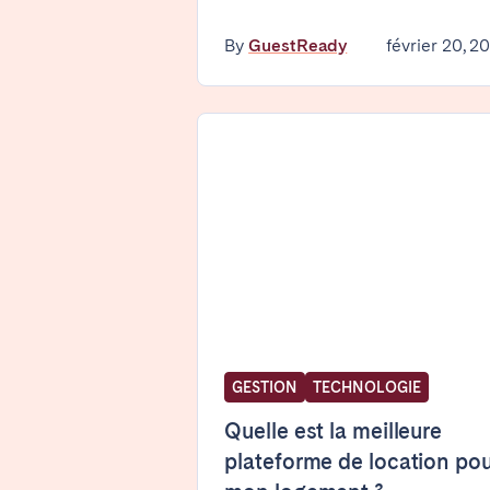
Basel
Bern
By
GuestReady
février 20, 2
Zürich
ÉMIRATS ARABES UNIS
Dubaï
ROYAUME-UNI
ANGLETERRE
Bath
Birm
Manchester
GESTION
TECHNOLOGIE
SCOTLAND
Quelle est la meilleure
plateforme de location po
Edinburgh