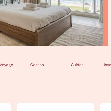
Pays Basque et
in d’Arcachon
Bordeaux
Landes
n
La Baule
Lille
inique
Montpellier
Nantes
ers
La Réunion
Strasbourg
 Voyage
Gestion
Guides
Inv