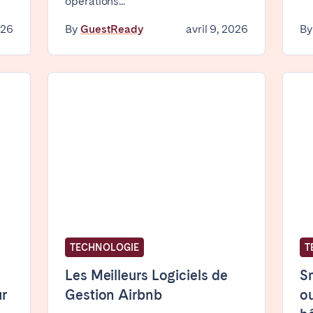
opérations...
Geneva
Lucerne
026
By
GuestReady
avril 9, 2026
B
Choisir la langue
Fermer
English
Français
ingham
Bristol
Liverpool
Español
TECHNOLOGIE
T
Português
Les Meilleurs Logiciels de
S
ur
Gestion Airbnb
ou