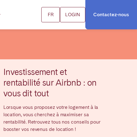
FR
LOGIN
Contactez-nous
SSOURCES
US
séjourner à Porto
ifs
Investissement et
séjourner à Paris
ntactez-nous
rentabilité sur Airbnb : on
vous dit tout
séjourner à Dubaï
alisations
Lorsque vous proposez votre logement à la
séjourner à Londres
location, vous cherchez à maximiser sa
Fermer
rentabilité. Retrouvez tous nos conseils pour
booster vos revenus de location !