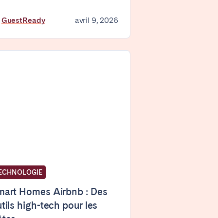
Zug
y
GuestReady
avril 9, 2026
Londres
ECHNOLOGIE
mart Homes Airbnb : Des
tils high-tech pour les