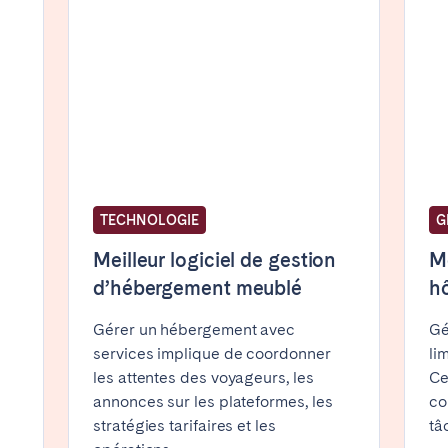
elone
Benidorm
Bilbao
ella
Salamanca
Saint-Sébastien
TECHNOLOGIE
G
z
Córdoba
Granada
le
Meilleur logiciel de gestion
Me
d’hébergement meublé
hô
Gérer un hébergement avec
Gé
teventura
Gran Canaria
La Gomera
services implique de coordonner
li
rife
les attentes des voyageurs, les
Ce
annonces sur les plateformes, les
co
stratégies tarifaires et les
tâ