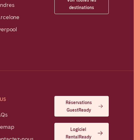
ndres
destinations
rcelone
verpool
US
Réservations
GuestReady
AQs
temap
Logiciel
RentalReady
ntactez-nous