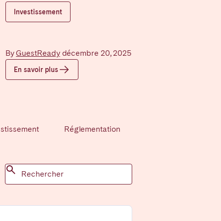
Investissement
Caen
By
GuestReady
décembre 20, 2025
Lyon
En savoir plus
Nice
Toulouse
estissement
Réglementation