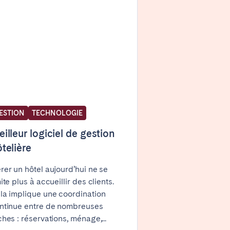
Madrid
Valencia
ESTION
TECHNOLOGIE
Huelva
illeur logiciel de gestion
telière
rer un hôtel aujourd’hui ne se
La Palma
mite plus à accueillir des clients.
la implique une coordination
ntinue entre de nombreuses
ches : réservations, ménage,...