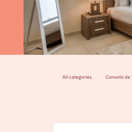
FRANCE
Aix-en-Provence
Bass
Cannes
Dijo
Marseille
Mart
Paris
Poiti
Troyes
All categories
Conseils de
IRELAND
Dublin
SAUDI ARABIA
Riyadh