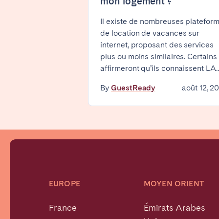
mon logement ?
WALES
Il existe de nombreuses platefor
Cardiff
de location de vacances sur
internet, proposant des services
plus ou moins similaires. Certains
PORTUGAL
affirmeront qu’ils connaissent LA..
Albufeira
Avei
By
GuestReady
août 12, 2
Évora
Leiri
Viana do Castelo
MADÈRE
AZORES
Ponta Delgada
EUROPE
MOYEN ORIENT
France
Émirats Arabes
Aller sur la page globale