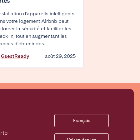
ôtes
installation d'appareils intelligents
ns votre logement Airbnb peut
nforcer la sécurité et faciliter les
eck-in, tout en augmentant les
ances d'obtenir des...
Coimbra
y
GuestReady
août 29, 2025
Setúbal
Français
rto
Voir toutes les