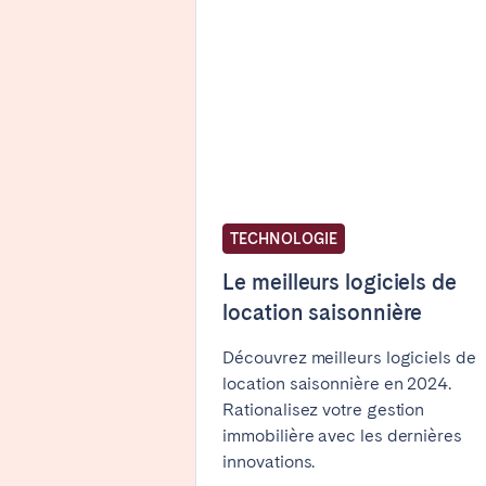
ESPAGNE
Alicante
Barc
Mallorca
Marb
Zaragoza
ANDALUSIA
TECHNOLOGIE
Almería
Cádi
Málaga
Sevil
Le meilleurs logiciels de
location saisonnière
CANARY ISLANDS
Découvrez meilleurs logiciels de
El Hierro
Fuer
location saisonnière en 2024.
Lanzarote
Tene
Rationalisez votre gestion
immobilière avec les dernières
innovations.
SWITZERLAND