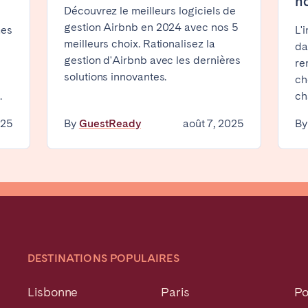
h
Découvrez le meilleurs logiciels de
gestion Airbnb en 2024 avec nos 5
mes
L'
meilleurs choix. Rationalisez la
da
gestion d'Airbnb avec les dernières
re
solutions innovantes.
ch
.
ch
ro
Beja
Braga
025
By
GuestReady
août 7, 2025
B
a
Lisbonne
Porto
DESTINATIONS POPULAIRES
Lisbonne
Paris
Po
Vous ne trouvez pas votre ville?
Contactez-nous