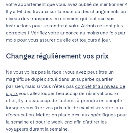
votre appartement que vous avez oublié de mentionner ?
Tenerife
Il y a t-il des travaux sur la route ou des changements au
niveau des transports en commun, qui font que vos
SWITZERLAND
instructions pour se rendre à votre Airbnb ne sont plus
correctes ? Vérifiez votre annonce au moins une fois par
Basel
Bern
mois pour vous assurer qu’elle est toujours à jour.
Geneva
Lucerne
Changez régulièrement vos prix
Zug
Zürich
Ne vous voilez pas la face : vous avez peut-être un
ÉMIRATS ARABES UNIS
magnifique duplex situé dans un superbe quartier
parisien, mais si vous n’êtes pas
compétitif au niveau de
Dubaï
s prix
vous allez louper beaucoup de réservations. En
effet, il y a beaucoup de facteurs à prendre en compte
ROYAUME-UNI
lorsque vous fixez vos prix afin de maximiser votre taux
d’occupation. Mettez en place des taux spécifiques pour
ANGLETERRE
la semaine et pour le week-end afin d’attirer les
voyageurs durant la semaine.
Bath
Birmingham