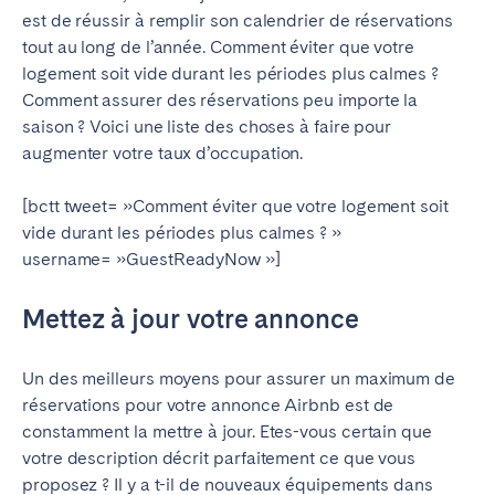
Madrid
Mallorca
est de réussir à remplir son calendrier de réservations
tout au long de l’année. Comment éviter que votre
Marbella
Salamanca
logement soit vide durant les périodes plus calmes ?
Saint-Sébastien
Valencia
Comment assurer des réservations peu importe la
Zaragoza
saison ? Voici une liste des choses à faire pour
augmenter votre taux d’occupation.
ANDALUSIA
[bctt tweet= »Comment éviter que votre logement soit
Almería
Cádiz
vide durant les périodes plus calmes ? »
Córdoba
Granada
username= »GuestReadyNow »]
Huelva
Málaga
Mettez à jour votre annonce
Seville
CANARY ISLANDS
Un des meilleurs moyens pour assurer un maximum de
réservations pour votre annonce Airbnb est de
El Hierro
Fuerteventura
constamment la mettre à jour. Etes-vous certain que
Gran Canaria
La Gomera
votre description décrit parfaitement ce que vous
La Palma
Lanzarote
proposez ? Il y a t-il de nouveaux équipements dans