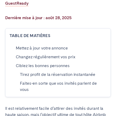
GuestReady
Poitiers
La Réunion
Strasbourg
Toulouse
Dernière mise à jour : août 28, 2025
Troyes
TABLE DE MATIÈRES
IRELAND
Mettez à jour votre annonce
Dublin
Changez régulièrement vos prix
SAUDI ARABIA
Ciblez les bonnes personnes
Tirez profit de la réservation instantanée
Riyadh
Faites-en sorte que vos invités parlent de
vous
ESPAGNE
Alicante
Barcelone
Il est relativement facile d’attirer des invités durant la
Benidorm
Bilbao
haute saison, mais l’objectif ultime de tout hôte Airbnb