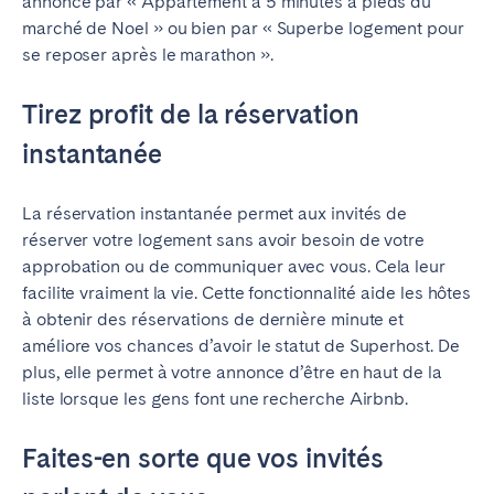
annonce par « Appartement à 5 minutes à pieds du
Porto
Setúbal
marché de Noel » ou bien par « Superbe logement pour
Viana do Castelo
se reposer après le marathon ».
MADÈRE
Tirez profit de la réservation
AZORES
instantanée
Ponta Delgada
La réservation instantanée permet aux invités de
réserver votre logement sans avoir besoin de votre
Aller sur la page globale
approbation ou de communiquer avec vous. Cela leur
facilite vraiment la vie. Cette fonctionnalité aide les hôtes
à obtenir des réservations de dernière minute et
améliore vos chances d’avoir le statut de Superhost. De
plus, elle permet à votre annonce d’être en haut de la
liste lorsque les gens font une recherche Airbnb.
Faites-en sorte que vos invités