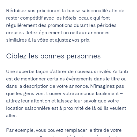
Bristol
Liverpool
Réduisez vos prix durant la basse saisonnalité afin de
Londres
Manchester
rester compétitif avec les hôtels locaux qui font
régulièrement des promotions durant les périodes
SCOTLAND
creuses. Jetez également un oeil aux annonces
similaires à la vôtre et ajustez vos prix.
Edinburgh
Ciblez les bonnes personnes
WALES
Cardiff
Une superbe façon d’attirer de nouveaux invités Airbnb
est de mentionner certains évènements dans le titre ou
dans la description de votre annonce. N’imaginez pas
PORTUGAL
que les gens vont trouver votre annonce facilement –
Albufeira
Aveiro
attirez leur attention et laissez-leur savoir que votre
location saisonnière est à proximité de là où ils veulent
Beja
Braga
aller.
Coimbra
Évora
Leiria
Lisbonne
Par exemple, vous pouvez remplacer le titre de votre