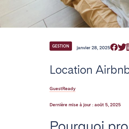
Find your locati
FRANCE
GESTION
janvier 28, 2025
Aix-en-Provence
Bass
Location Airbnb 
Cannes
Dijo
Marseille
Mart
GuestReady
Paris
Poiti
Troyes
Dernière mise à jour : août 5, 2025
IRELAND
Pourquoi pro
Dublin