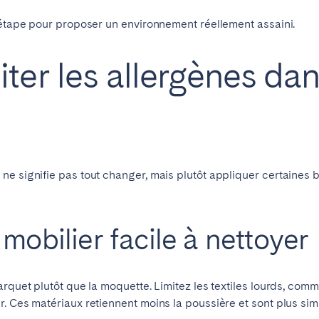
e étape pour proposer un environnement réellement assaini.
Français
er les allergènes dan
Español
Vous ne trouvez pas votre ville?
Contactez-nous
Português
ne signifie pas tout changer, mais plutôt appliquer certaines
mobilier facile à nettoyer
rquet plutôt que la moquette. Limitez les textiles lourds, comm
. Ces matériaux retiennent moins la poussière et sont plus simp