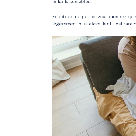
enfants sensibles.
El Hierro
Fuer
En ciblant ce public, vous montrez que
Lanzarote
Tene
légèrement plus élevé, tant il est rare
SWITZERLAND
Basel
Bern
Zürich
ÉMIRATS ARABES UNIS
Dubaï
ROYAUME-UNI
ANGLETERRE
Bath
Birm