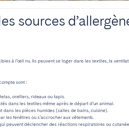
les sources d’allergène
bles à l’œil nu. Ils peuvent se loger dans les textiles, la ventil
compte sont :
ro
Beja
Braga
Choisir la langue
Fermer
a
Lisbonne
Porto
elas, oreillers, rideaux ou tapis.
stés dans les textiles même après le départ d’un animal.
t dans les pièces humides (salles de bains, cuisine).
r par les fenêtres ou s’accrocher aux vêtements.
English
 qui peuvent déclencher des réactions respiratoires ou cutanée