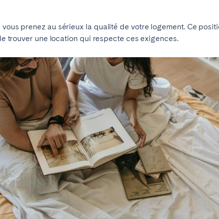
teventura
Gran Canaria
La Gomera
 vous prenez au sérieux la qualité de votre logement. Ce positi
rife
 de trouver une location qui respecte ces exigences.
Geneva
Lucerne
ingham
Bristol
Liverpool