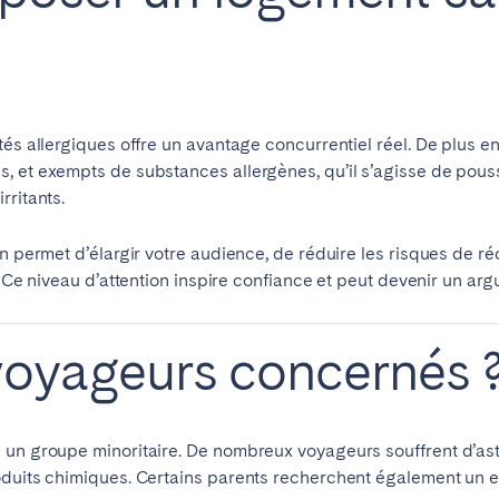
tés allergiques offre un avantage concurrentiel réel. De plus 
, et exempts de substances allergènes, qu’il s’agisse de pouss
rritants.
elone
Benidorm
Bilbao
in permet d’élargir votre audience, de réduire les risques de ré
ella
Salamanca
Saint-Sébastien
. Ce niveau d’attention inspire confiance et peut devenir un ar
 voyageurs concernés 
z
Córdoba
Granada
le
 un groupe minoritaire. De nombreux voyageurs souffrent d’asth
oduits chimiques. Certains parents recherchent également un 