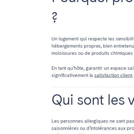
?
SAUDI ARABIA
Riyadh
Un logement qui respecte les sensibili
hébergements propres, bien entretenus
ESPAGNE
moisissures ou de produits chimiques i
Alicante
Barc
En tant qu’hôte, garantir un espace sa
Mallorca
Marb
significativement la
satisfaction client
Zaragoza
Qui sont les
ANDALUSIA
Almería
Cádi
Málaga
Sevil
Les personnes allergiques ne sont pas
saisonnières ou d’intolérances aux pr
CANARY ISLANDS