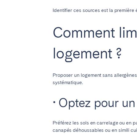
AZORES
Identifier ces sources est la premièr
Ponta Delgada
Comment limit
Aller sur la page globale
logement ?
Proposer un logement sans allergènes 
systématique.
• Optez pour un 
Préférez les sols en carrelage ou en pa
canapés déhoussables ou en simili cuir