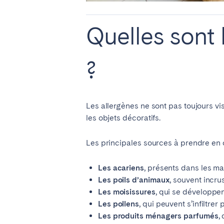
Manchester
Quelles sont 
SCOTLAND
Edinburgh
?
WALES
Cardiff
Les allergènes ne sont pas toujours visi
les objets décoratifs.
PORTUGAL
Les principales sources à prendre en 
Albufeira
Avei
Évora
Leiri
Les acariens
, présents dans les mat
Les poils d’animaux
, souvent incru
Viana do Castelo
Les moisissures
, qui se développen
Les pollens
, qui peuvent s’infiltre
MADÈRE
Les produits ménagers parfumés
,