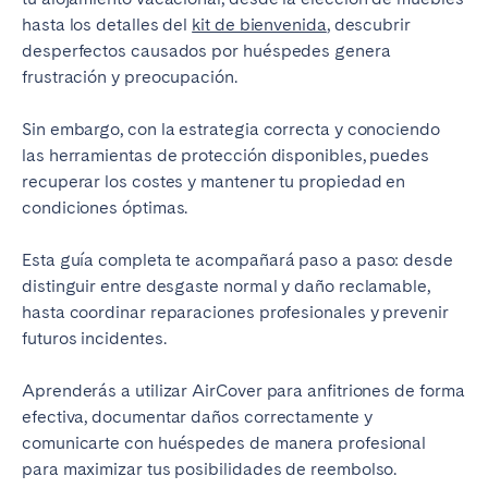
hasta los detalles del
Bristol
kit de bienvenida
Liverpool
, descubrir
desperfectos causados por huéspedes genera
London
Manchester
frustración y preocupación.
SCOTLAND
Sin embargo, con la estrategia correcta y conociendo
Edinburgh
las herramientas de protección disponibles, puedes
recuperar los costes y mantener tu propiedad en
WALES
condiciones óptimas.
Cardiff
Esta guía completa te acompañará paso a paso: desde
distinguir entre desgaste normal y daño reclamable,
PORTUGAL
hasta coordinar reparaciones profesionales y prevenir
futuros incidentes.
Albufeira
Aveiro
Beja
Braga
Aprenderás a utilizar AirCover para anfitriones de forma
efectiva, documentar daños correctamente y
Coimbra
Évora
comunicarte con huéspedes de manera profesional
Leiria
Lisbon
para maximizar tus posibilidades de reembolso.