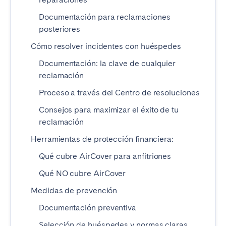
Madrid
Mallorca
Documentación para reclamaciones
Marbella
Salamanca
posteriores
San Sebastián
Valencia
Cómo resolver incidentes con huéspedes
Zaragoza
Documentación: la clave de cualquier
reclamación
ANDALUCÍA
Proceso a través del Centro de resoluciones
Almería
Cádiz
Consejos para maximizar el éxito de tu
Córdoba
Granada
reclamación
Huelva
Málaga
Herramientas de protección financiera:
Sevilla
Qué cubre AirCover para anfitriones
CANARIAS
Qué NO cubre AirCover
El Hierro
Fuerteventura
Medidas de prevención
Gran Canaria
La Gomera
Documentación preventiva
La Palma
Lanzarote
Selección de huéspedes y normas claras