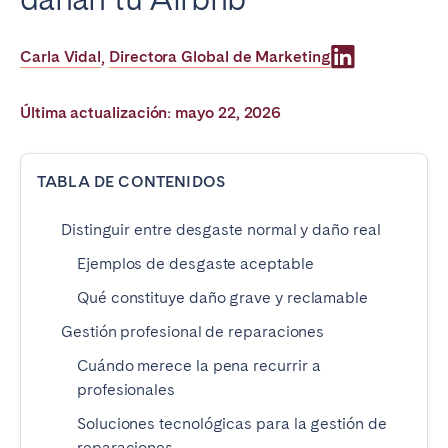
Poitiers
Réunion
Strasbourg
Toulouse
Carla Vidal
Directora Global de Marketing
,
Troyes
Última actualización: mayo 22, 2026
IRELAND
TABLA DE CONTENIDOS
Dublin
Distinguir entre desgaste normal y daño real
SAUDI ARABIA
Ejemplos de desgaste aceptable
Riyadh
Qué constituye daño grave y reclamable
Gestión profesional de reparaciones
ESPAÑA
Cuándo merece la pena recurrir a
profesionales
Alicante
Barcelona
Soluciones tecnológicas para la gestión de
Benidorm
Bilbao
reparaciones