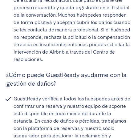
de escalar la reclamación. Este paso es parte del
proceso requerido y queda registrado en el historial
de la conversación. Muchos huéspedes responden
de forma positiva y aceptan cubrir los daños cuando
se les contacta de manera profesional. Si el huésped
Cerrar
no responde, rechaza la solicitud o la compensación
ofrecida es insuficiente, entonces puedes solicitar la
intervención de Airbnb a través del Centro de
Seleccionar idioma
resoluciones.
¿Cómo puede GuestReady ayudarme con la
English
gestión de daños?
Français
GuestReady verifica a todos los huéspedes antes de
confirmar una reserva y nuestro equipo de soporte
Español
está disponible en todo momento durante la
estancia. En caso de daños o pérdidas, trabajamos
con la plataforma de reservas y nuestro socio
Português
asegurador para gestionar la reclamación y