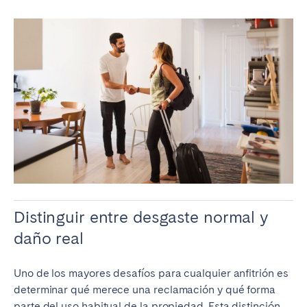
Porto
Setúbal
Viana do Castelo
MADEIRA
AZORES
Ponta Delgada
Ir a la página global
Distinguir entre desgaste normal y
daño real
Uno de los mayores desafíos para cualquier anfitrión es
determinar qué merece una reclamación y qué forma
parte del uso habitual de la propiedad. Esta distinción