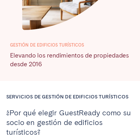
Poitiers
Réunion
Strasbourg
Toulouse
Troyes
GESTIÓN DE EDIFICIOS TURÍSTICOS
IRELAND
Elevando los rendimientos de propiedades
Dublin
desde 2016
SAUDI ARABIA
Riyadh
SERVICIOS DE GESTIÓN DE EDIFICIOS TURÍSTICOS
¿Por qué elegir GuestReady como su
ESPAÑA
socio en gestión de edificios
Alicante
Barcelona
turísticos?
Benidorm
Bilbao