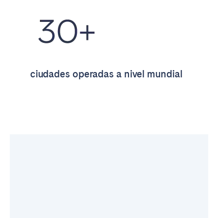
Bristol
Liverpool
London
Manchester
SCOTLAND
Edinburgh
ciudades operadas a nivel mundial
WALES
Cardiff
PORTUGAL
Albufeira
Aveiro
Beja
Braga
Coimbra
Évora
Leiria
Lisbon