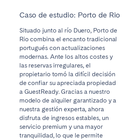
adaptada a la ocupación continua
Programas de fidelización para huéspedes
estancias prolongadas
el sector de aparthoteles y edificios turísticos
Estándares de limpieza superiores a la media del
recurrentes
Procesos rigurosos de control de calidad para la
Caso de estudio: Porto de Rio
sector para estancias largas
Ofertas de servicios adaptadas al perfil del viajero
satisfacción continuada de los huéspedes
Sistemas completos de gestión de inventario
Situado junto al río Duero, Porto de
Informes detallados sobre el estado de la
propiedad y planificación de mejoras
Rio combina el encanto tradicional
portugués con actualizaciones
modernas. Ante los altos costes y
las reservas irregulares, el
propietario tomó la difícil decisión
de confiar su apreciada propiedad
a GuestReady. Gracias a nuestro
modelo de alquiler garantizado y a
nuestra gestión experta, ahora
disfruta de ingresos estables, un
servicio premium y una mayor
tranquilidad, lo que le permite