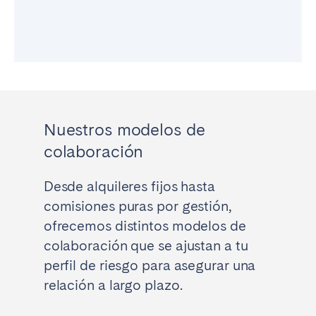
Porto
Setúbal
Viana do Castelo
MADEIRA
AZORES
Ponta Delgada
Nuestros modelos de
colaboración
Ir a la página global
Desde alquileres fijos hasta
comisiones puras por gestión,
ofrecemos distintos modelos de
colaboración que se ajustan a tu
perfil de riesgo para asegurar una
relación a largo plazo.