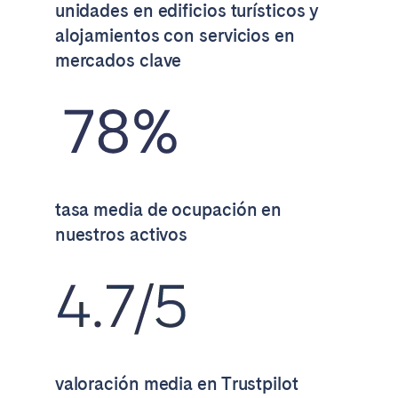
unidades en edificios turísticos y
Tenerife
alojamientos con servicios en
mercados clave
SWITZERLAND
Basel
Bern
Geneva
Lucerne
Zug
Zürich
tasa media de ocupación en
UNITED ARAB EMIRATES
nuestros activos
Dubai
UNITED KINGDOM
ENGLAND
valoración media en Trustpilot
Bath
Birmingham