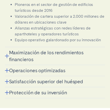
Pioneros en el sector de gestión de edificios
turísticos desde 2016
Valoración de cartera superior a 2.000 millones de
dólares en ubicaciones clave
Alianzas estratégicas con redes líderes de
aparthoteles y operadores turísticos
Equipo operativo galardonado por su innovación
Maximización de los rendimientos
financieros
Operaciones optimizadas
Algoritmos de precios según la duración de la
estancia
Satisfacción superior del huésped
Programas de formación del personal centrados
Distribución multicanal adaptada al mercado de
en la experiencia del huésped
edificios turísticos
Protección de su inversión
Marcos de hospitalidad diseñados para edificios
Protocolos sistemáticos de mantenimiento para
Desarrollo de ingresos adicionales más allá del
turísticos de múltiples unidades
evitar molestias
alojamiento base
Programación de mantenimiento preventiva
Sistemas de mejora de reputación
Relaciones con proveedores optimizadas para
Especialización en posicionamiento competitivo en