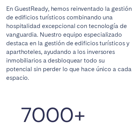
Madrid
Mallorca
En GuestReady, hemos reinventado la gestión
Marbella
Salamanca
de edificios turísticos combinando una
San Sebastián
Valencia
hospitalidad excepcional con tecnología de
vanguardia. Nuestro equipo especializado
Zaragoza
destaca en la gestión de edificios turísticos y
ANDALUCÍA
aparthoteles, ayudando a los inversores
Almería
Cádiz
inmobiliarios a desbloquear todo su
potencial sin perder lo que hace único a cada
Córdoba
Granada
espacio.
Huelva
Málaga
Sevilla
CANARIAS
El Hierro
Fuerteventura
Gran Canaria
La Gomera
La Palma
Lanzarote