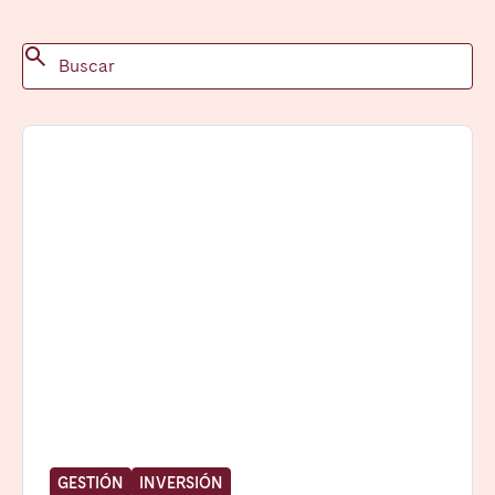
Madrid
Mallorca
Marbella
Salamanca
San Sebastián
Valencia
Zaragoza
ANDALUCÍA
Almería
Cádiz
Córdoba
Granada
Huelva
Málaga
Sevilla
CANARIAS
El Hierro
Fuerteventura
Gran Canaria
La Gomera
La Palma
Lanzarote
GESTIÓN
INVERSIÓN