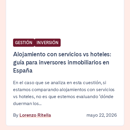
Bristol
Liverpool
London
Manchester
SCOTLAND
Edinburgh
GESTIÓN
INVERSIÓN
WALES
Alojamiento con servicios vs hoteles:
guía para inversores inmobiliarios en
Cardiff
España
En el caso que se analiza en esta cuestión, si
PORTUGAL
estamos comparando alojamientos con servicios
Albufeira
Aveiro
vs hoteles, no es que estemos evaluando ‘dónde
Beja
Braga
duerman los...
Coimbra
Évora
By
Lorenzo Ritella
mayo 22, 2026
Leiria
Lisbon