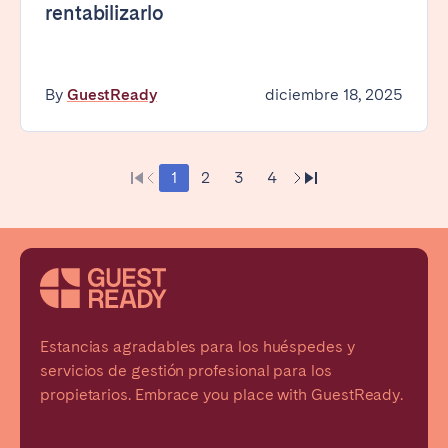
rentabilizarlo
By
GuestReady
diciembre 18, 2025
1
2
3
4
Estancias agradables para los huéspedes y
servicios de gestión profesional para los
propietarios. Embrace you place with GuestReady.