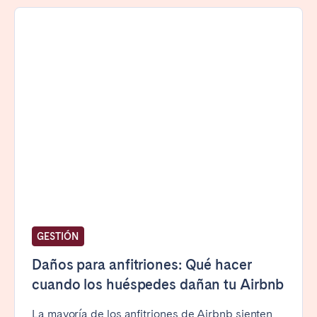
Porto
Setúbal
Viana do Castelo
MADEIRA
AZORES
Ponta Delgada
Ir a la página global
GESTIÓN
Daños para anfitriones: Qué hacer
cuando los huéspedes dañan tu Airbnb
La mayoría de los anfitriones de Airbnb sienten