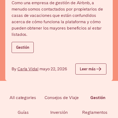
Como una empresa de gestión de Airbnb, a
Poitiers
Réunion
menudo somos contactados por propietarios de
Strasbourg
Toulouse
casas de vacaciones que están confundidos
Troyes
acerca de cómo funciona la plataforma y cómo
pueden obtener los mayores beneficios al estar
listados.
IRELAND
Gestión
Dublin
SAUDI ARABIA
By
Carla Vidal
mayo 22, 2026
Leer más
Riyadh
ESPAÑA
All categories
Consejos de Viaje
Gestión
Alicante
Barcelona
Guías
Inversión
Reglamentos
Benidorm
Bilbao