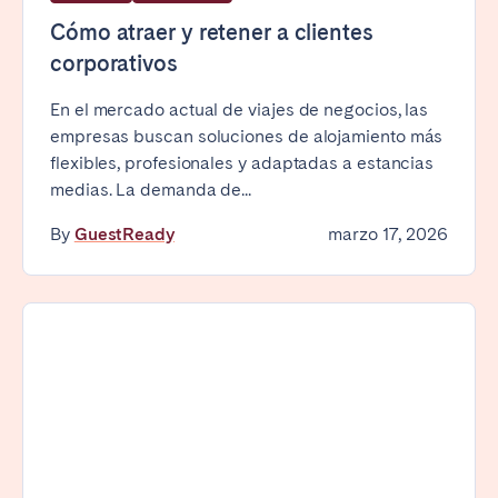
Tenerife
Cómo atraer y retener a clientes
corporativos
SWITZERLAND
En el mercado actual de viajes de negocios, las
empresas buscan soluciones de alojamiento más
Basel
Bern
flexibles, profesionales y adaptadas a estancias
Geneva
Lucerne
medias. La demanda de...
Zug
Zürich
By
GuestReady
marzo 17, 2026
UNITED ARAB EMIRATES
Dubai
UNITED KINGDOM
ENGLAND
Bath
Birmingham