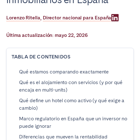
Poitiers
Réunion
Strasbourg
Toulouse
Lorenzo Ritella
Director nacional para España
,
Troyes
Última actualización: mayo 22, 2026
IRELAND
TABLA DE CONTENIDOS
Dublin
Qué estamos comparando exactamente
SAUDI ARABIA
Qué es el alojamiento con servicios (y por qué
encaja en multi-units)
Riyadh
Qué define un hotel como activo (y qué exige a
cambio)
ESPAÑA
Marco regulatorio en España que un inversor no
Alicante
Barcelona
puede ignorar
Benidorm
Bilbao
Diferencias que mueven la rentabilidad