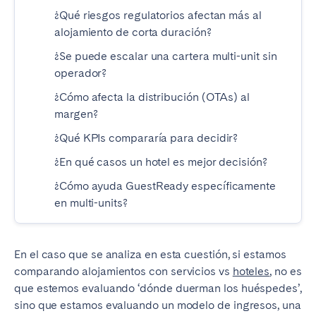
Tenerife
¿Qué riesgos regulatorios afectan más al
alojamiento de corta duración?
¿Se puede escalar una cartera multi-unit sin
SWITZERLAND
operador?
Basel
Bern
¿Cómo afecta la distribución (OTAs) al
Geneva
Lucerne
margen?
Zug
Zürich
¿Qué KPIs compararía para decidir?
¿En qué casos un hotel es mejor decisión?
UNITED ARAB EMIRATES
¿Cómo ayuda GuestReady específicamente
en multi-units?
Dubai
En el caso que se analiza en esta cuestión, si estamos
UNITED KINGDOM
comparando alojamientos con servicios vs
hoteles
, no es
ENGLAND
que estemos evaluando ‘dónde duerman los huéspedes’,
sino que estamos evaluando un modelo de ingresos, una
Bath
Birmingham