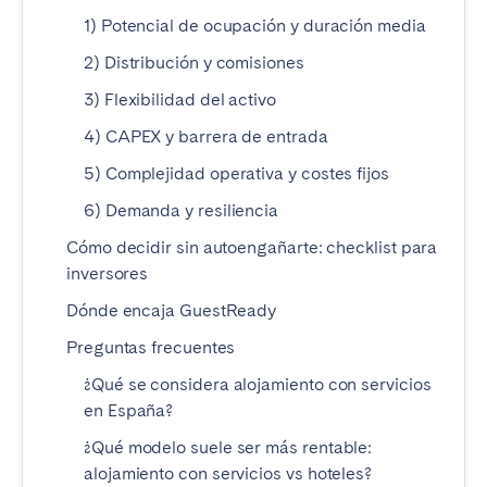
Madrid
Mallorca
1) Potencial de ocupación y duración media
Marbella
Salamanca
2) Distribución y comisiones
San Sebastián
Valencia
3) Flexibilidad del activo
Zaragoza
4) CAPEX y barrera de entrada
ANDALUCÍA
5) Complejidad operativa y costes fijos
Almería
Cádiz
6) Demanda y resiliencia
Córdoba
Granada
Cómo decidir sin autoengañarte: checklist para
inversores
Huelva
Málaga
Dónde encaja GuestReady
Sevilla
Preguntas frecuentes
CANARIAS
¿Qué se considera alojamiento con servicios
El Hierro
Fuerteventura
en España?
Gran Canaria
La Gomera
¿Qué modelo suele ser más rentable:
La Palma
Lanzarote
alojamiento con servicios vs hoteles?