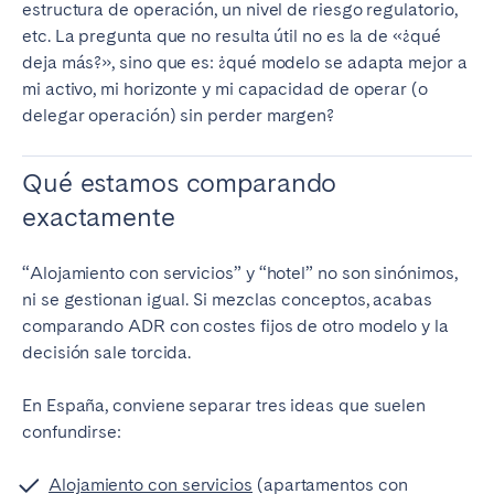
estructura de operación, un nivel de riesgo regulatorio,
Bristol
Liverpool
etc. La pregunta que no resulta útil no es la de «¿qué
London
Manchester
deja más?», sino que es: ¿qué modelo se adapta mejor a
mi activo, mi horizonte y mi capacidad de operar (o
SCOTLAND
delegar operación) sin perder margen?
Edinburgh
Qué estamos comparando
WALES
exactamente
Cardiff
“Alojamiento con servicios” y “hotel” no son sinónimos,
ni se gestionan igual. Si mezclas conceptos, acabas
PORTUGAL
comparando ADR con costes fijos de otro modelo y la
decisión sale torcida.
Albufeira
Aveiro
Beja
Braga
En España, conviene separar tres ideas que suelen
Coimbra
Évora
confundirse:
Leiria
Lisbon
Alojamiento con servicios
(apartamentos con