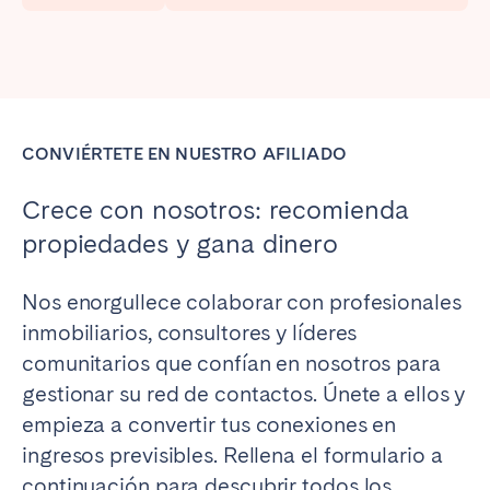
Madrid
Mallorca
Marbella
Salamanca
San Sebastián
Valencia
Zaragoza
CONVIÉRTETE EN NUESTRO AFILIADO
ANDALUCÍA
Crece con nosotros: recomienda
Almería
Cádiz
propiedades y gana dinero
Córdoba
Granada
Huelva
Málaga
Nos enorgullece colaborar con profesionales
Sevilla
inmobiliarios, consultores y líderes
comunitarios que confían en nosotros para
CANARIAS
gestionar su red de contactos. Únete a ellos y
El Hierro
Fuerteventura
empieza a convertir tus conexiones en
Gran Canaria
La Gomera
ingresos previsibles. Rellena el formulario a
La Palma
Lanzarote
continuación para descubrir todos los