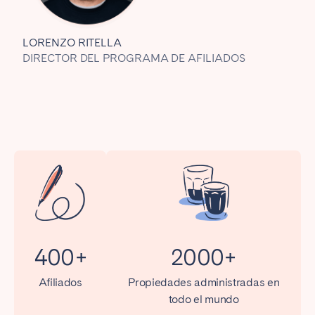
Poitiers
Réunion
Strasbourg
Toulouse
LORENZO RITELLA
Troyes
DIRECTOR DEL PROGRAMA DE AFILIADOS
IRELAND
Dublin
SAUDI ARABIA
Riyadh
400+
2000+
ESPAÑA
Alicante
Barcelona
Afiliados
Propiedades administradas en
todo el mundo
Benidorm
Bilbao