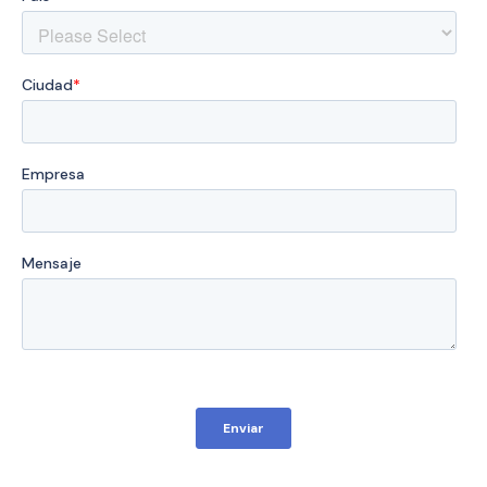
Bristol
Liverpool
London
Manchester
SCOTLAND
Edinburgh
WALES
Cardiff
PORTUGAL
Albufeira
Aveiro
Beja
Braga
Coimbra
Évora
Leiria
Lisbon