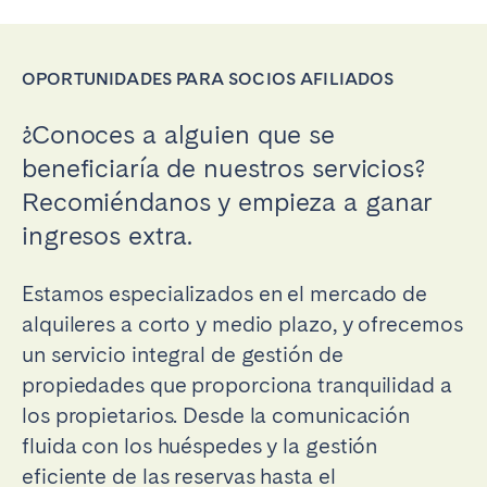
Porto
Setúbal
Viana do Castelo
OPORTUNIDADES PARA SOCIOS AFILIADOS
MADEIRA
¿Conoces a alguien que se
AZORES
beneficiaría de nuestros servicios?
Ponta Delgada
Recomiéndanos y empieza a ganar
ingresos extra.
Ir a la página global
Estamos especializados en el mercado de
alquileres a corto y medio plazo, y ofrecemos
un servicio integral de gestión de
propiedades que proporciona tranquilidad a
los propietarios. Desde la comunicación
fluida con los huéspedes y la gestión
eficiente de las reservas hasta el