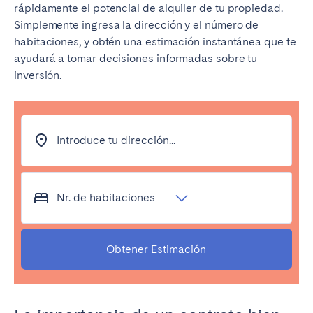
Porto
Setúbal
rápidamente el potencial de alquiler de tu propiedad.
Simplemente ingresa la dirección y el número de
Viana do Castelo
habitaciones, y obtén una estimación instantánea que te
ayudará a tomar decisiones informadas sobre tu
MADEIRA
inversión.
AZORES
Ponta Delgada
Introduce tu dirección...
Ir a la página global
Nr. de habitaciones
Obtener Estimación