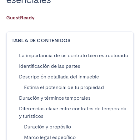
Poitiers
Réunion
Strasbourg
Toulouse
GuestReady
Troyes
TABLA DE CONTENIDOS
IRELAND
La importancia de un contrato bien estructurado
Dublin
Identificación de las partes
Descripción detallada del inmueble
SAUDI ARABIA
Estima el potencial de tu propiedad
Riyadh
Duración y términos temporales
Diferencias clave entre contratos de temporada
ESPAÑA
y turísticos
Alicante
Barcelona
Duración y propósito
Benidorm
Bilbao
Marco legal específico