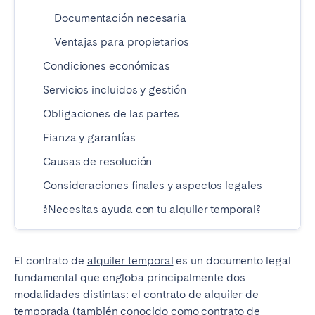
Madrid
Mallorca
Documentación necesaria
Marbella
Salamanca
Ventajas para propietarios
San Sebastián
Valencia
Condiciones económicas
Zaragoza
Servicios incluidos y gestión
ANDALUCÍA
Obligaciones de las partes
Almería
Cádiz
Fianza y garantías
Córdoba
Granada
Causas de resolución
Huelva
Málaga
Consideraciones finales y aspectos legales
Sevilla
¿Necesitas ayuda con tu alquiler temporal?
CANARIAS
El contrato de
El Hierro
alquiler temporal
Fuerteventura
es un documento legal
fundamental que engloba principalmente dos
Gran Canaria
La Gomera
modalidades distintas: el contrato de alquiler de
La Palma
Lanzarote
temporada (también conocido como contrato de