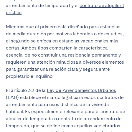
arrendamiento de temporada) y el
Tenerife
contrato de alquiler t
urístico
.
SWITZERLAND
Mientras que el primero está diseñado para estancias
de media duración por motivos laborales o de estudios,
Basel
Bern
el segundo se enfoca en estancias vacacionales más
Geneva
Lucerne
cortas. Ambos tipos comparten la característica
esencial de no constituir una residencia permanente y
Zug
Zürich
requieren una atención minuciosa a diversos elementos
para garantizar una relación clara y segura entre
UNITED ARAB EMIRATES
propietario e inquilino.
Dubai
El artículo 3.2 de la
Ley de Arrendamientos Urbanos
(LAU) establece el marco legal para estos contratos de
arrendamiento para usos distintos de la vivienda
UNITED KINGDOM
habitual. Es especialmente relevante para el contrato de
alquiler de temporada o contrato de arrendamiento de
ENGLAND
temporada, que se define como aquellos «celebrados
Bath
Birmingham