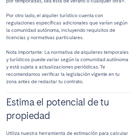
por temporadas, sea ésta de verano o cualquier otra».
Bristol
Liverpool
Por otro lado, el alquiler turístico cuenta con
London
Manchester
regulaciones específicas adicionales que varían según
la comunidad autónoma, incluyendo requisitos de
SCOTLAND
licencias y normativas particulares.
Edinburgh
Nota importante: La normativa de alquileres temporales
WALES
y turísticos puede variar según la comunidad autónoma
y está sujeta a actualizaciones periódicas. Te
Cardiff
recomendamos verificar la legislación vigente en tu
zona antes de redactar tu contrato.
PORTUGAL
Estima el potencial de tu
Albufeira
Aveiro
Beja
Braga
propiedad
Coimbra
Évora
Leiria
Lisbon
Utiliza nuestra herramienta de estimación para calcular