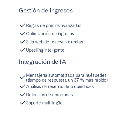
Tenerife
Gestión de ingresos
SWITZERLAND
Reglas de precios avanzadas
Optimización de ingresos
Basel
Bern
Sitio web de reservas directas
Geneva
Lucerne
Upselling inteligente
Zug
Zürich
Integración de IA
Mensajería automatizada para huéspedes
UNITED ARAB EMIRATES
(tiempo de respuesta un 67 % más rápido)
Análisis de reseñas de propiedades
Dubai
Detección de emociones
Soporte multilingüe
UNITED KINGDOM
ENGLAND
Bath
Birmingham