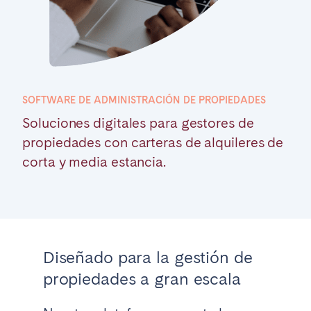
Poitiers
Réunion
Strasbourg
Toulouse
Troyes
SOFTWARE DE ADMINISTRACIÓN DE PROPIEDADES
IRELAND
Soluciones digitales para gestores de
Dublin
propiedades con carteras de alquileres de
corta y media estancia.
SAUDI ARABIA
Riyadh
ESPAÑA
Diseñado para la gestión de
propiedades a gran escala
Alicante
Barcelona
Benidorm
Bilbao