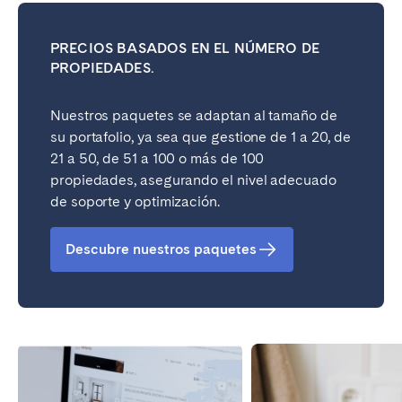
Bristol
Liverpool
PRECIOS BASADOS EN EL NÚMERO DE
London
Manchester
PROPIEDADES.
SCOTLAND
Nuestros paquetes se adaptan al tamaño de
Edinburgh
su portafolio, ya sea que gestione de 1 a 20, de
21 a 50, de 51 a 100 o más de 100
WALES
propiedades, asegurando el nivel adecuado
Cardiff
de soporte y optimización.
Descubre nuestros paquetes
PORTUGAL
Albufeira
Aveiro
Beja
Braga
Coimbra
Évora
Leiria
Lisbon