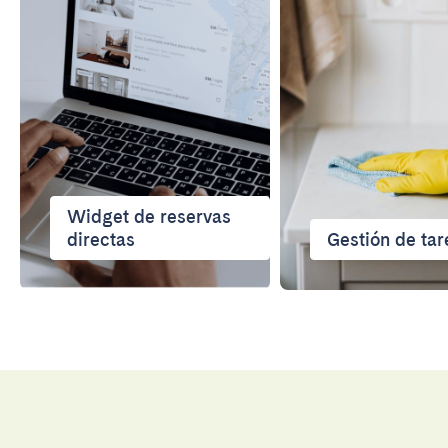
Porto
Setúbal
Viana do Castelo
MADEIRA
AZORES
Ponta Delgada
Widget de reservas
Ir a la página global
directas
Gestión de tar