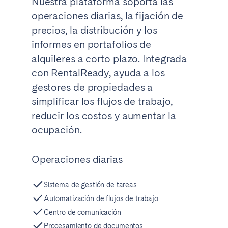
Nuestra plataforma soporta las
Madrid
Mallorca
operaciones diarias, la fijación de
Marbella
Salamanca
precios, la distribución y los
San Sebastián
Valencia
informes en portafolios de
Zaragoza
alquileres a corto plazo. Integrada
con RentalReady, ayuda a los
ANDALUCÍA
gestores de propiedades a
Almería
Cádiz
simplificar los flujos de trabajo,
reducir los costos y aumentar la
Córdoba
Granada
ocupación.
Huelva
Málaga
Sevilla
Operaciones diarias
CANARIAS
Sistema de gestión de tareas
El Hierro
Fuerteventura
Automatización de flujos de trabajo
Gran Canaria
La Gomera
Centro de comunicación
La Palma
Lanzarote
Procesamiento de documentos