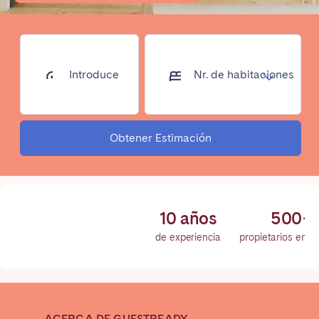
Poitiers
Réunion
Strasbourg
Toulouse
Troyes
Introduce
Nr. de
tu
habitaciones
dirección...
IRELAND
Dublin
Obtener Estimación
SAUDI ARABIA
Riyadh
10 años
500+
de experiencia
propietarios en 
ESPAÑA
Alicante
Barcelona
Benidorm
Bilbao
ACERCA DE GUESTREADY