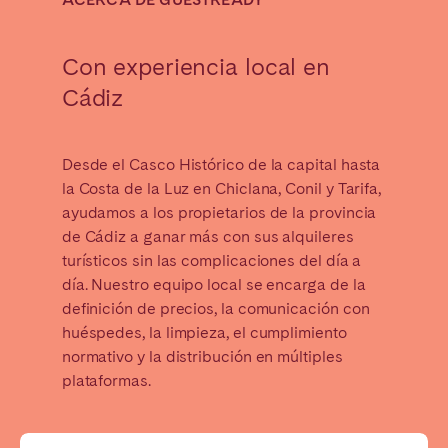
Madrid
Mallorca
Marbella
Salamanca
Con experiencia local en
San Sebastián
Valencia
Cádiz
Zaragoza
ANDALUCÍA
Desde el Casco Histórico de la capital hasta
la Costa de la Luz en Chiclana, Conil y Tarifa,
Almería
Cádiz
ayudamos a los propietarios de la provincia
Córdoba
Granada
de Cádiz a ganar más con sus alquileres
Huelva
Málaga
turísticos sin las complicaciones del día a
día. Nuestro equipo local se encarga de la
Sevilla
definición de precios, la comunicación con
huéspedes, la limpieza, el cumplimiento
CANARIAS
normativo y la distribución en múltiples
El Hierro
Fuerteventura
plataformas.
Gran Canaria
La Gomera
La Palma
Lanzarote