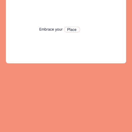
Tenerife
SWITZERLAND
Basel
Bern
Geneva
Lucerne
Zug
Zürich
UNITED ARAB EMIRATES
Dubai
UNITED KINGDOM
ENGLAND
Bath
Birmingham