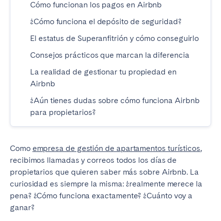
Cómo funcionan los pagos en Airbnb
Madrid
Mallorca
¿Cómo funciona el depósito de seguridad?
Marbella
Salamanca
El estatus de Superanfitrión y cómo conseguirlo
San Sebastián
Valencia
Zaragoza
Consejos prácticos que marcan la diferencia
La realidad de gestionar tu propiedad en
ANDALUCÍA
Airbnb
Almería
Cádiz
¿Aún tienes dudas sobre cómo funciona Airbnb
Córdoba
Granada
para propietarios?
Huelva
Málaga
Sevilla
Como
empresa de gestión de apartamentos turísticos
,
recibimos llamadas y correos todos los días de
CANARIAS
propietarios que quieren saber más sobre Airbnb. La
El Hierro
Fuerteventura
curiosidad es siempre la misma: ¿realmente merece la
pena? ¿Cómo funciona exactamente? ¿Cuánto voy a
Gran Canaria
La Gomera
ganar?
La Palma
Lanzarote