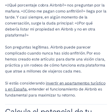
Tenerife
«¿Qué porcentaje cobra Airbnb?» nos preguntan por la
mañana. «¿Cómo me pagan como anfitrión?» llega por la
tarde. Y casi siempre, en algún momento de la
SWITZERLAND
conversación, surge la duda principal: «¿Por qué
debería listar mi propiedad en Airbnb y no en otra
Basel
Bern
plataforma?»
Geneva
Lucerne
Son preguntas legítimas. Airbnb puede parecer
Zug
Zürich
complicado cuando nunca has sido anfitrión. Por eso
hemos creado este artículo: para darte una visión clara,
UNITED ARAB EMIRATES
práctica y sin rodeos de cómo funciona esta plataforma
que atrae a millones de viajeros cada mes.
Dubai
Si estás considerando
invertir en apartamentos turístico
s en España
, entender el funcionamiento de Airbnb es
UNITED KINGDOM
fundamental para maximizar tu retorno.
ENGLAND
Calcula el potencial de tu
Bath
Birmingham