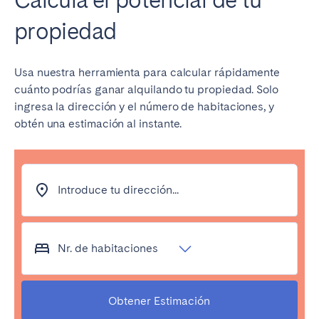
Bristol
Liverpool
propiedad
London
Manchester
Usa nuestra herramienta para calcular rápidamente
SCOTLAND
cuánto podrías ganar alquilando tu propiedad. Solo
Edinburgh
ingresa la dirección y el número de habitaciones, y
obtén una estimación al instante.
WALES
Cardiff
Introduce tu dirección...
PORTUGAL
Albufeira
Aveiro
Nr. de habitaciones
Beja
Braga
Coimbra
Évora
Leiria
Lisbon
Obtener Estimación