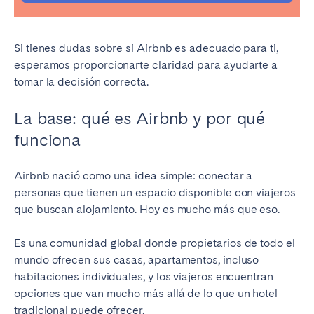
Porto
Setúbal
Viana do Castelo
Si tienes dudas sobre si Airbnb es adecuado para ti,
MADEIRA
esperamos proporcionarte claridad para ayudarte a
tomar la decisión correcta.
AZORES
Ponta Delgada
La base: qué es Airbnb y por qué
funciona
Ir a la página global
Airbnb nació como una idea simple: conectar a
personas que tienen un espacio disponible con viajeros
que buscan alojamiento. Hoy es mucho más que eso.
Es una comunidad global donde propietarios de todo el
mundo ofrecen sus casas, apartamentos, incluso
habitaciones individuales, y los viajeros encuentran
opciones que van mucho más allá de lo que un hotel
tradicional puede ofrecer.