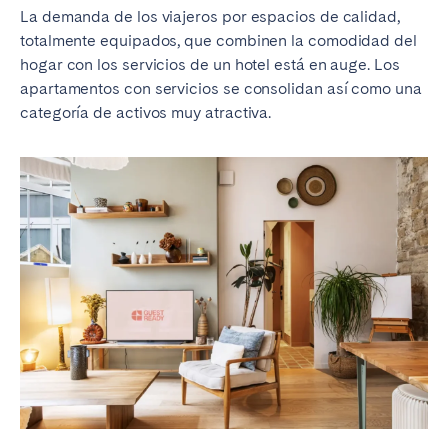
La demanda de los viajeros por espacios de calidad,
Tenerife
totalmente equipados, que combinen la comodidad del
hogar con los servicios de un hotel está en auge. Los
SWITZERLAND
apartamentos con servicios se consolidan así como una
categoría de activos muy atractiva.
Basel
Bern
Geneva
Lucerne
Zug
Zürich
UNITED ARAB EMIRATES
Dubai
UNITED KINGDOM
ENGLAND
Bath
Birmingham