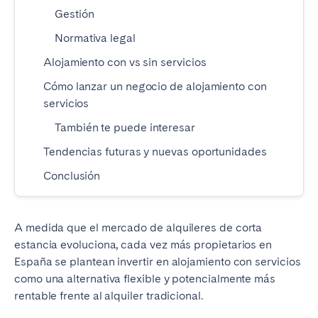
Madrid
Mallorca
Gestión
Marbella
Salamanca
Normativa legal
San Sebastián
Valencia
Alojamiento con vs sin servicios
Zaragoza
Cómo lanzar un negocio de alojamiento con
servicios
ANDALUCÍA
También te puede interesar
Almería
Cádiz
Tendencias futuras y nuevas oportunidades
Córdoba
Granada
Conclusión
Huelva
Málaga
Sevilla
A medida que el mercado de alquileres de corta
CANARIAS
estancia evoluciona, cada vez más propietarios en
España se plantean invertir en alojamiento con servicios
El Hierro
Fuerteventura
como una alternativa flexible y potencialmente más
Gran Canaria
La Gomera
rentable frente al alquiler tradicional.
La Palma
Lanzarote