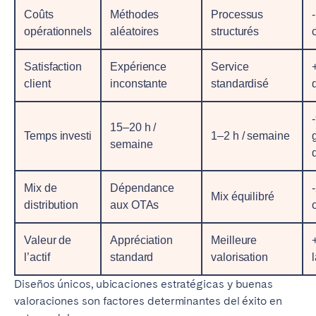
Coûts
Méthodes
Processus
opérationnels
aléatoires
structurés
Satisfaction
Expérience
Service
client
inconstante
standardisé
15–20 h /
Temps investi
1–2 h / semaine
semaine
Mix de
Dépendance
Mix équilibré
distribution
aux OTAs
Valeur de
Appréciation
Meilleure
l’actif
standard
valorisation
Diseños únicos, ubicaciones estratégicas y buenas
valoraciones son factores determinantes del éxito en