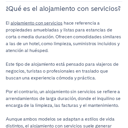
Bristol
Liverpool
¿Qué es el alojamiento con servicios?
London
Manchester
El
alojamiento con servicios
hace referencia a
SCOTLAND
propiedades amuebladas y listas para estancias de
corta o media duración. Ofrecen comodidades similares
Edinburgh
a las de un hotel, como limpieza, suministros incluidos y
atención al huésped.
WALES
Cardiff
Este tipo de alojamiento está pensado para viajeros de
negocios, turistas o profesionales en traslado que
buscan una experiencia cómoda y práctica.
PORTUGAL
Por el contrario, un alojamiento sin servicios se refiere a
Albufeira
Aveiro
arrendamientos de larga duración, donde el inquilino se
Beja
Braga
encarga de la limpieza, las facturas y el mantenimiento.
Coimbra
Évora
Aunque ambos modelos se adaptan a estilos de vida
Leiria
Lisbon
distintos, el alojamiento con servicios suele generar