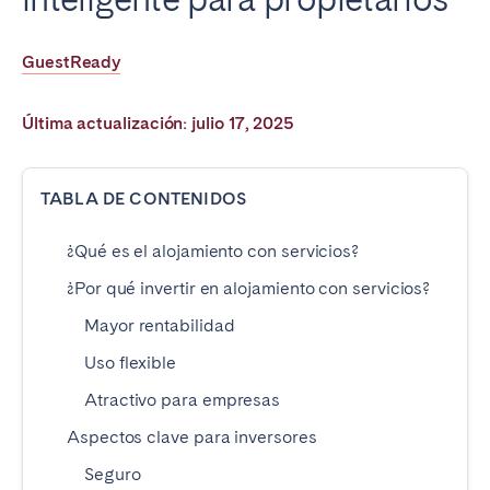
Poitiers
Réunion
Strasbourg
Toulouse
GuestReady
Troyes
Última actualización: julio 17, 2025
IRELAND
TABLA DE CONTENIDOS
Dublin
¿Qué es el alojamiento con servicios?
SAUDI ARABIA
¿Por qué invertir en alojamiento con servicios?
Riyadh
Mayor rentabilidad
Uso flexible
ESPAÑA
Atractivo para empresas
Alicante
Barcelona
Aspectos clave para inversores
Benidorm
Bilbao
Seguro