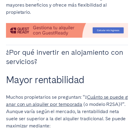
Porto
Setúbal
mayores beneficios y ofrece más flexibilidad al
Viana do Castelo
propietario.
MADEIRA
AZORES
Ponta Delgada
¿Por qué invertir en alojamiento con
servicios?
Ir a la página global
Mayor rentabilidad
Muchos propietarios se preguntan: “¿
Cuánto se puede g
anar con un alquiler por temporada
(o modelo R2SA)?”.
Aunque varía según el mercado, la rentabilidad neta
suele ser superior a la del alquiler tradicional. Se puede
maximizar mediante: