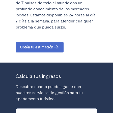
Porto
Setúbal
de 7 países de todo el mundo con un
profundo conocimiento de los mercados
Viana do Castelo
locales. Estamos disponibles 24 horas al día,
MADEIRA
7 días a la semana, para atender cualquier
problema que pueda surgir.
AZORES
Ponta Delgada
Obtén tu estimación
Ir a la página global
Calcula tus ingresos
Descubre cuánto puedes ganar con
nuestros servicios de gestión para tu
apartamento turístico.