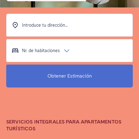
Poitiers
Réunion
Strasbourg
Toulouse
Troyes
Introduce tu dirección...
IRELAND
Nr. de habitaciones
Dublin
Obtener Estimación
SAUDI ARABIA
Riyadh
ESPAÑA
SERVICIOS INTEGRALES PARA APARTAMENTOS
Alicante
Barcelona
TURÍSTICOS
Benidorm
Bilbao