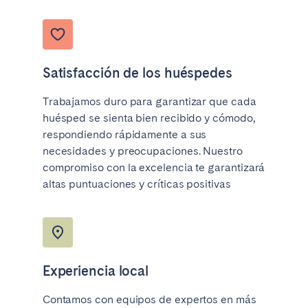
Bristol
Liverpool
London
Manchester
SCOTLAND
Satisfacción de los huéspedes
Edinburgh
Trabajamos duro para garantizar que cada
huésped se sienta bien recibido y cómodo,
WALES
respondiendo rápidamente a sus
Cardiff
necesidades y preocupaciones. Nuestro
compromiso con la excelencia te garantizará
altas puntuaciones y críticas positivas
PORTUGAL
Albufeira
Aveiro
Beja
Braga
Coimbra
Évora
Experiencia local
Leiria
Lisbon
Contamos con equipos de expertos en más