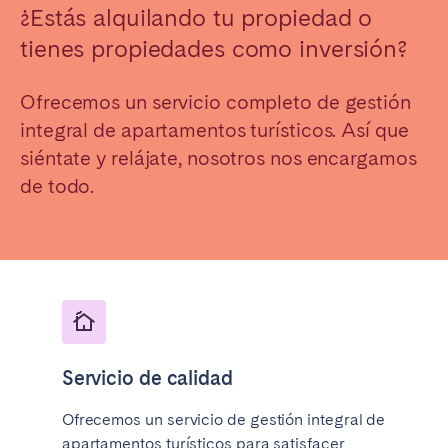
¿Estás alquilando tu propiedad o
Madrid
Mallorca
tienes propiedades como inversión?
Marbella
Salamanca
San Sebastián
Valencia
Ofrecemos un servicio completo de gestión
Zaragoza
integral de apartamentos turísticos. Así que
siéntate y relájate, nosotros nos encargamos
ANDALUCÍA
de todo.
Almería
Cádiz
Córdoba
Granada
Huelva
Málaga
Sevilla
CANARIAS
El Hierro
Fuerteventura
Servicio de calidad
Gran Canaria
La Gomera
Ofrecemos un servicio de gestión integral de
La Palma
Lanzarote
apartamentos turísticos para satisfacer