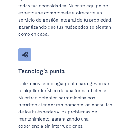
Tenerife
todas tus necesidades. Nuestro equipo de
expertos se compromete a ofrecerte un
servicio de gestión integral de tu propiedad,
SWITZERLAND
garantizando que tus huéspedes se sientan
como en casa.
Basel
Bern
Geneva
Lucerne
Zug
Zürich
Tecnología punta
UNITED ARAB EMIRATES
Utilizamos tecnología punta para gestionar
Dubai
tu alquiler turístico de una forma eficiente.
Nuestras potentes herramientas nos
permiten atender rápidamente las consultas
UNITED KINGDOM
de los huéspedes y los problemas de
ENGLAND
mantenimiento, garantizando una
experiencia sin interrupciones.
Bath
Birmingham